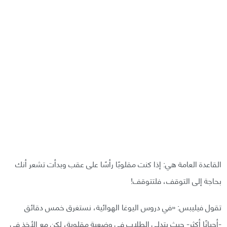
القاعدة العامة هي: إذا كنت مقلوبًا رأسًا على عقب وبدأت تشعر أنك
بحاجة إلى التوقف، فلتتوقف!
تقول فيليبس: «في دروس اليوغا الهوائية، نستغرق خمس دقائق
-أحيانًا أكثر- حيث يتدلى الطلاب في وضعية مقلوبة، لكن مع الأخذ في