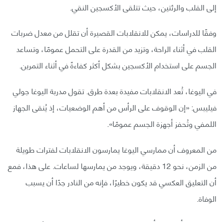
إلى القلب والرئتين، حيث تتلقى الأكسجين النقي.
وفقًا للدراسات، يمكن للانقلابات القصيرة أن تقلل من معدل ضربات
القلب في أثناء الراحة، وتزيد من القدرة على التحمل عمومًا، وتساعد
الجسم على استخدام الأكسجين بشكل أكثر كفاءةً في أثناء التمرين.
في اليوغا، تُعد الانقلابات مفيدة بعدة طرق. تقول مدربة اليوغا جولي
فيليبس: «إن الوقوف على الرأس من أهم الوضعيات، إذ يُنقى الجهاز
اللمفي وتُحفز أجهزة الجسم عمومًا».
من المعروف أن ممارسي اليوغا يمارسون الانقلابات لفترات طويلة
من الزمن، نحو 12 دقيقة، ويوجد من يمارسها لساعات. على هذا، فمع
أن التعليق العكسي قد يكون خطيرًا، فإنه من النادر جدًا أن يسبب
الوفاة.