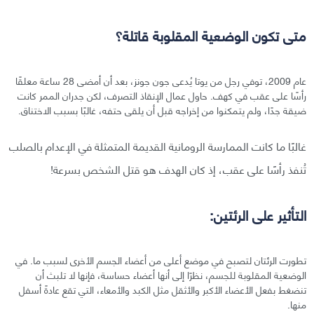
متى تكون الوضعية المقلوبة قاتلة؟
عام 2009، توفي رجل من يوتا يُدعى جون جونز، بعد أن أمضى 28 ساعة معلقًا
رأسًا على عقب في كهف. حاول عمال الإنقاذ التصرف، لكن جدران الممر كانت
ضيقة جدًا، ولم يتمكنوا من إخراجه قبل أن يلقى حتفه، غالبًا بسبب الاختناق.
غالبًا ما كانت الممارسة الرومانية القديمة المتمثلة في الإعدام بالصلب
تُنفذ رأسًا على عقب، إذ كان الهدف هو قتل الشخص بسرعة!
التأثير على الرئتين:
تطورت الرئتان لتصبح في موضع أعلى من أعضاء الجسم الأخرى لسبب ما. في
الوضعية المقلوبة للجسم، نظرًا إلى أنها أعضاء حساسة، فإنها لا تلبث أن
تنضغط بفعل الأعضاء الأكبر والأثقل مثل الكبد والأمعاء، التي تقع عادةً أسفل
منها.