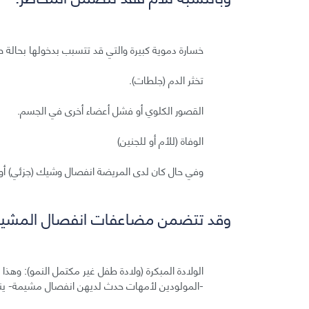
خسارة دموية كبيرة والتي قد تتسبب بدخولها بحالة ص
تخثر الدم (جلطات).
القصور الكلوي أو فشل أعضاء أخرى في الجسم.
الوفاة (للأم أو للجنين)
وفي حال كان لدى المريضة انفصال وشيك (جزئي) أو ك
وقد تتضمن مضاعفات انفصال المشيمة
-المولودين لأمهات حدث لديهن انفصال مشيمة- ينت