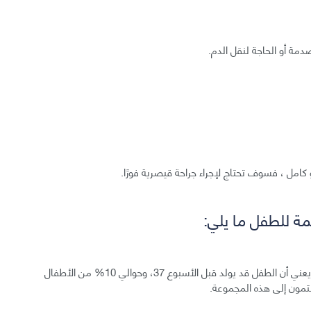
دمة أو الحاجة لنقل الدم.
امل ، فسوف تحتاج لإجراء جراحة قيصرية فورًا.
 للطفل ما يلي:
الولادة المبكرة (ولادة طفل غير مكتمل النمو): وهذا يعني أن الطفل قد يولد قبل الأسبوع 37، وحوالي 10% من الأطفال
مون إلى هذه المجموعة.