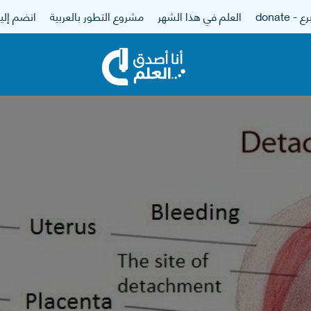
 - donate
العلم في هذا الشهر
مشروع التطور بالعربية
انضم إلين