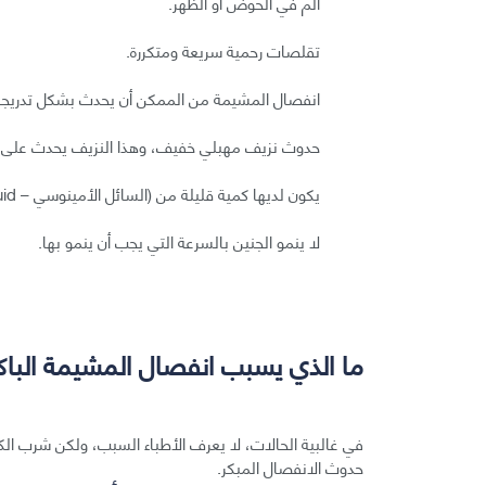
ألم في الحوض أو الظهر.
تقلصات رحمية سريعة ومتكررة.
انفصال المشيمة من الممكن أن يحدث بشكل تدريجي أ
حدوث نزيف مهبلي خفيف، وهذا النزيف يحدث على 
يكون لديها كمية قليلة من (السائل الأمينوسي – amniotic fluid).
لا ينمو الجنين بالسرعة التي يجب أن ينمو بها.
ما الذي يسبب انفصال المشيمة الباك
في غالبية الحالات، لا يعرف الأطباء السبب، ولكن شرب الكح
حدوث الانفصال المبكر.