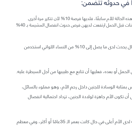
ًا في حدوثه تتضمن:
بقًا، فلديها فرصة 10% لأن تتكرر مرة أخرى.
- التدخين: أظهرت إحدى الدراسات أن النساء اللواتي كن مدخنات قبل الحمل ارتفعت لديهن فرص حدوث انفصال المشيمة بـ 40%
- استخدام الكوكايين والعقارات المخدرة الأخرى: الانفصال يحدث لدى ما يصل إلى 10% من النساء اللواتي استخدمن
الحمل أو بعده، فعليها أن تتابع مع طبيبها من أجل السيطرة عليه.
بمثابة الوسادة للجنين داخل رحم الأم، وهو مملوء بالسائل،
تكون الأم جاهزة لولادة الجنين، تزداد احتمالية انفصال
- الحمل في فترة متأخرة: فرص حدوث انفصال المشيمة لدى الأم أعلى في حال كانت بعمر الـ 35عامًا أو أكثر، وفي معظم