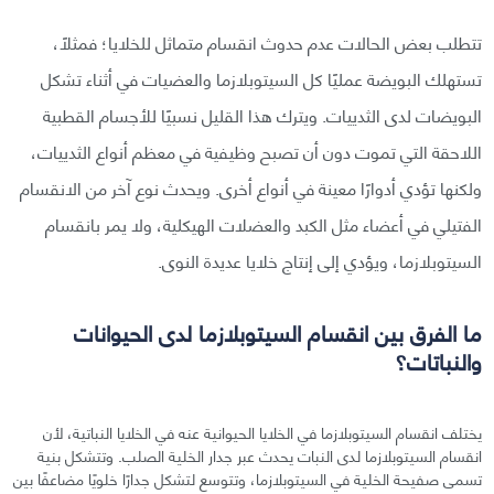
تتطلب بعض الحالات عدم حدوث انقسام متماثل للخلايا؛ فمثلًا،
تستهلك البويضة عمليًا كل السيتوبلازما والعضيات في أثناء تشكل
البويضات لدى الثدييات. ويترك هذا القليل نسبيًا للأجسام القطبية
اللاحقة التي تموت دون أن تصبح وظيفية في معظم أنواع الثدييات،
ولكنها تؤدي أدوارًا معينة في أنواع أخرى. ويحدث نوع آخر من الانقسام
الفتيلي في أعضاء مثل الكبد والعضلات الهيكلية، ولا يمر بانقسام
السيتوبلازما، ويؤدي إلى إنتاج خلايا عديدة النوى.
ما الفرق بين انقسام السيتوبلازما لدى الحيوانات
والنباتات؟
يختلف انقسام السيتوبلازما في الخلايا الحيوانية عنه في الخلايا النباتية، لأن
انقسام السيتوبلازما لدى النبات يحدث عبر جدار الخلية الصلب. وتتشكل بنية
تسمى صفيحة الخلية في السيتوبلازما، وتتوسع لتشكل جدارًا خلويًا مضاعفًا بين