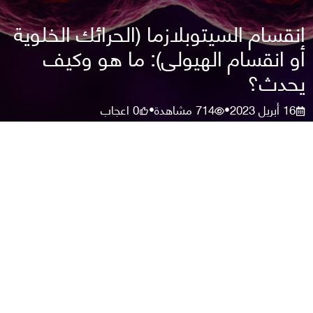
انقسام السيتوبلازما (الحرائك الخلوية
أو انقسام الهيولى): ما هو وكيف
يحدث؟
16 أبريل 2023
714
مشاهدة
0
اعجاب
•
•