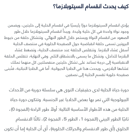
كيف يحدث انقسام السيتوبلازما؟
يؤدي انقسام السيتوبلازما دورًا رئيسيًا في انقسام الخلية إلى خليتين، ويضمن
وجود نواة واحدة في كل خلية وليدة. ويبدأ انقسام السيتوبلازما خلال طور
الصعود من انقسام النواة ويستمر خلال الطور النهائي. وتتشكل حلقة من خيوط
البروتين تسمى حلقة انقباضية حول الصفيحة الخلوية في منتصف الخلية
أسفل غشاء البلازما. وتتقلص الحلقة عند منتصف الخلية، وتضغط غشاء
البلازما للداخل، وتشكل ما يسمى بالانشقاق الثلم. وفي النهاية، تتقلص الحلقة
الانقباضية إلى درجة تساعد على تشكل خليتين منفصلتين كل منهما تملك
غشاءها البلازمي، ويحدث هذا في الخلايا الحيوانية. أما في الخلايا النباتية، فتُبنى
صفيحة خلوية تقسم الخلية إلى نصفين.
دورة حياة الخلية لدى حقيقيات النوى هي سلسلة دورية من الأحداث
البيولوجية التي تمر بها بعض الخلايا غير الجنسية. وتتكون دورة حياة
الخلية من هذه الأطوار الأساسية التالية: أولًا طور الراحة (الفجوة 0)،
ثانيًا الطور البيني (الفجوة 1، الطور S، الفجوة 2)، ثالثًا الانقسام
الخلوي (أي طور الانقسام والحرائك الخلوية)، أي أن الخلية إما أن تكون