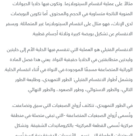
مثالًا على عملية انقسام السيتوبلازما. وتكون فيها خلايا الحيوانات
المنوية الناتجة متساوية في الحجم والمحتوى. أما تكوين البويضات
لدى الإناث، فهو مثال على انقسام السيتوبلازما غير المتماثلة. ويسفر
الانقسام عن تشكيل بويضة كبيرة وثلاثة أجسام قطبية.
الانقسام الفتيلي هو العملية التي تنقسم فيها الخلية الأم إلى خليتين
وليدتين متطابقتين في الخلايا حقيقية النواة. يعني هذا فصل المادة
الوراثية المتضاعفة مسبقًا الموجودة في النواة في أثناء انقسام الخلية.
وتشمل أطوار الانقسام الفتيلي: الطور التمهيدي، وطليعة الطور
التالي، والطور الاستوائي، وطور الصعود، والطور النهائي.
في الطور التمهيدي، تتكثف أزواج الصبغيات التي سبق وتضاعفت.
وتُسمى أزواج الصبغيات المتضاعفة -التي تبقى متصلة في منطقة
مركزية تُسمى القطعة المركزية- بالكروماتيدات الشقيقة. وتشكل
البروتينات الطويلة التي تسمى الأنيبيبات الدقيقة بنية كبيرة تُسمى