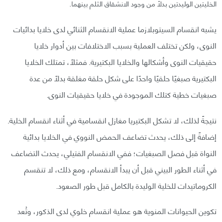
الخليتين الوليدتين بدلًا من وجود الانشقاق الثلم بينهما.
يشبه انقسام السيتوبلازما عملية الانقسام الثنائي لدى خلايا بدائيات
النوى، ولكن تختلف العملية بسبب الاختلافات بين أدوار خلايا
حقيقيات النوى وأشكالها والخلايا البكتيرية. فمثلًا، تمتلك الخلايا
البكتيرية صبغيًا حلقيًا واحدًا على شكل حلقة مغلقة بدلًا من عدة
صبغيات خطية كتلك الموجودة في خلايا حقيقيات النوى.
نتيجةً لذلك، لا تشكل البكتيريا مغازل انقسامية في أثناء انقسام الخلية.
إضافةً إلى ذلك، يحدث تضاعف الحمض النووي في الخلايا بدائية
النواة قبل فصل الصبغيات؛ ففي الانقسام الفتيلي، يحدث التضاعف
في أثناء الطور البيني قبل أن يبدأ الانقسام، ومع ذلك، لا تنقسم
الكروماتيدات للخلية الوليدة بالكامل قبل طور الصعود.
تكوين الحيوانات المنوية هو عملية انقسام خلوي لدى الذكور، وتُعد