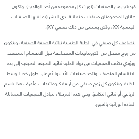
فرديتين من الصبغيات (تورث كل مجموعة من أحد الوالدين). وتكون
هاتان المجموعتان صبغيات متماثلة لدى البشر (بما فيها الصبغيات
الجنسية XX، ولكن يستثنى من ذلك صبغي XY).
يتضاعف كل صبغي في الخلية الجنسية ثنائية الصيغة الصبغية، ويتكون
من زوج متصل من الكروماتيدات المتضاعفة قبل الانقسام المنصف.
ويؤدي تكثف الصبغيات في نواة الخلية ثنائية الصيغة الصبغية إلى بدء
الانقسام المنصف. وتتحد صبغيات الأب والأم على طول خط الوسط
للخلية. ويتكون كل زوج صبغي من أربعة كروماتيدات، ويُعرف هذا باسم
الرباعي أو ثنائي التكافؤ. وفي هذه المرحلة، تتبادل الصبغيات المتماثلة
المادة الوراثية بالعبور.