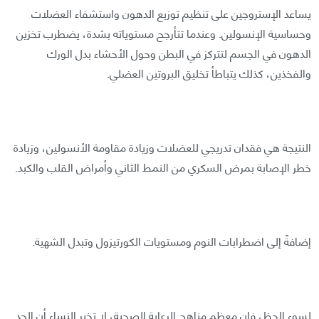
يساعد الإستروجين على تنظيم توزيع الدهون واستشفاء العضلات
وحساسية الإنسولين. وعندما تتأرجح مستوياته بشدة، يضطرب تخزين
الدهون في الجسم لتتركز في البطن وحول الأحشاء بدل الورك
والفخذين، كذلك يتباطأ تخليق البروتين العضلي.
النتيجة هي فقدان تدريجي للعضلات وزيادة مقاومة الأنسولين، وزيادة
خطر الإصابة بمرض السكري من النمط الثاني وأمراض القلب والكبد.
إضافةً إلى اضطرابات النوم ومستويات الكورتيزول وتبدل الشهية.
لسوء الحظ، فإن معظم مناهج الرعاية الصحية، لا تخبر النساء أن الحد