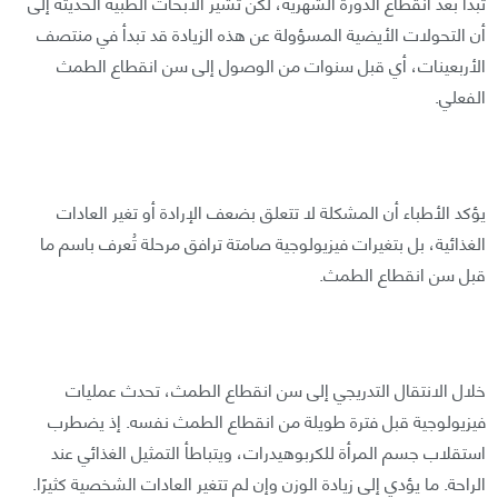
تبدأ بعد انقطاع الدورة الشهرية، لكن تشير الأبحاث الطبية الحديثة إلى
أن التحولات الأيضية المسؤولة عن هذه الزيادة قد تبدأ في منتصف
الأربعينات، أي قبل سنوات من الوصول إلى سن انقطاع الطمث
الفعلي.
يؤكد الأطباء أن المشكلة لا تتعلق بضعف الإرادة أو تغير العادات
الغذائية، بل بتغيرات فيزيولوجية صامتة ترافق مرحلة تُعرف باسم ما
قبل سن انقطاع الطمث.
خلال الانتقال التدريجي إلى سن انقطاع الطمث، تحدث عمليات
فيزيولوجية قبل فترة طويلة من انقطاع الطمث نفسه. إذ يضطرب
استقلاب جسم المرأة للكربوهيدرات، ويتباطأ التمثيل الغذائي عند
الراحة. ما يؤدي إلى زيادة الوزن وإن لم تتغير العادات الشخصية كثيرًا.