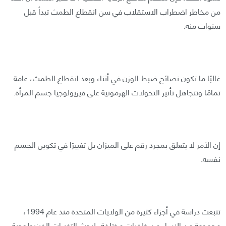
من مخاطر اضطراب الاستقلاب في سن انقطاع الطمث تبدأ قبل
سنوات منه.
غالبًا ما تكون نصائح ضبط الوزن في أثناء وبعد انقطاع الطمث، عامة
تمامًا وتتجاهل تأثير التحولات الهرمونية على فيزيولوجيا جسم المرأة.
إن الأمر لا يتعلق بمجرد رقم على الميزان بل تغييرًا في تكوين الجسم
نفسه.
تتبعت دراسة في أجزاء كثيرة من الولايات المتحدة منذ عام 1994،
مجموعة من النساء من خلفيات مختلفة، لبحث التغيرات الفيزيولوجية