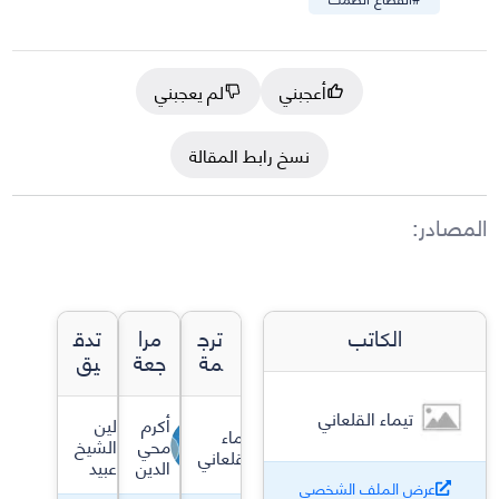
أعجبني
لم يعجبني
نسخ رابط المقالة
المصادر
:
الكاتب
ترج
مرا
تدق
مة
جعة
يق
تيماء القلعاني
أكرم
لين
تيماء
محي
الشيخ
القلعاني
الدين
عبيد
عرض الملف الشخصي