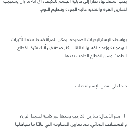
يجب استغلالها، نظرًا إلى قابلية الجسم للتكيف، أي أنه ما زال يستجيب
لتمارين القوة والتغذية عالية الجودة وتنظيم النوم.
بواسطة الإستراتيجيات الصحيحة، يمكن للمرأة ضبط هذه التأثيرات
الهرمونية وإعداد نفسها لانتقال أكثر صحة في أثناء فترة انقطاع
الطمث وسن انقطاع الطمث بعدها.
فيما يلي بعض الإستراتيجيات:
1- رفع الأثقال: تمارين الكارديو وحدها غير كافية لضبط الوزن
والاستقلاب الغذائي. تعد تمارين المقاومة التي غالبًا ما نتجاهلها،