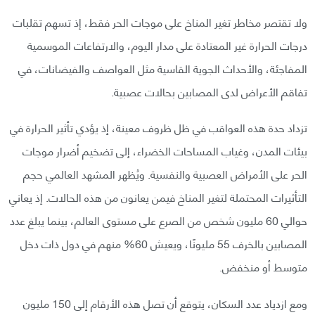
ولا تقتصر مخاطر تغير المناخ على موجات الحر فقط، إذ تسهم تقلبات
درجات الحرارة غير المعتادة على مدار اليوم، والارتفاعات الموسمية
المفاجئة، والأحداث الجوية القاسية مثل العواصف والفيضانات، في
تفاقم الأعراض لدى المصابين بحالات عصبية.
تزداد حدة هذه العواقب في ظل ظروف معينة، إذ يؤدي تأثير الحرارة في
بيئات المدن، وغياب المساحات الخضراء، إلى تضخيم أضرار موجات
الحر على الأمراض العصبية والنفسية. ويُظهر المشهد العالمي حجم
التأثيرات المحتملة لتغير المناخ فيمن يعانون من هذه الحالات. إذ يعاني
حوالي 60 مليون شخص من الصرع على مستوى العالم، بينما يبلغ عدد
المصابين بالخرف 55 مليونًا، ويعيش 60% منهم في دول ذات دخل
متوسط أو منخفض.
ومع ازدياد عدد السكان، يتوقع أن تصل هذه الأرقام إلى 150 مليون