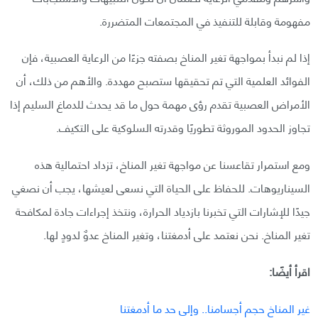
مفهومة وقابلة للتنفيذ في المجتمعات المتضررة.
إذا لم نبدأ بمواجهة تغير المناخ بصفته جزءًا من الرعاية العصبية، فإن
الفوائد العلمية التي تم تحقيقها ستصبح مهددة. والأهم من ذلك، أن
الأمراض العصبية تقدم رؤى مهمة حول ما قد يحدث للدماغ السليم إذا
تجاوز الحدود الموروثة تطوريًا وقدرته السلوكية على التكيف.
ومع استمرار تقاعسنا عن مواجهة تغير المناخ، تزداد احتمالية هذه
السيناريوهات. للحفاظ على الحياة التي نسعى لعيشها، يجب أن نصغي
جيدًا للإشارات التي تخبرنا بازدياد الحرارة، ونتخذ إجراءات جادة لمكافحة
تغير المناخ. نحن نعتمد على أدمغتنا، وتغير المناخ عدوٌ لدودٍ لها.
اقرأ أيضًا:
غير المناخ حجم أجسامنا.. وإلى حد ما أدمغتنا