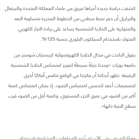
كشفت دراسة جديدة أجراها فريق من علماء المملكة المتحدة والبرتغال
والبرازيل أن حفر نمط سطحي من الخطوط المحززة متساوية البعد
والمتوازية على الخلايا الشمسية يساعد على زيادة التيار الكهربي
المتولد باستخدام السيلكون البلوري بنسبة 125%.
يقول الباحث في مجال الخلايا الكهروضوئية كريستيان شوستر من
جامعة يورك: «وجدنا حيلةً بسيطةً لتعزيز امتصاص الخلايا الشمسية
الرقيقة. تظهر أبحاثنا أن فكرتنا في الواقع تنافس أفكارًا أخرى
لتصميمات أعقد لتحسين امتصاص الضوء، إذ يمكن امتصاص كمية
أكبر من الضوء في عمق الجزء المستوي، وكمية أقل من الضوء قرب
سطح البنية ذاتها».
وفقًا للفريق، حتى الآن لم تُنتج المحاولات المشابهة باستخدام