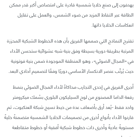
يهدفون إلى صنع خلايا شمسية قادرة على امتصاص أكبر قدر ممكن
الطاقة عبر التقاط المزيد من ضوء الشمس، والعمل على تقليل
انعكاسات الخلايا ذاتها.
تقترح النماذج التي صممها الفريق بأن هذه الخطوط الشبكية المحززة
المرتبة بطريقة دورية بسيطة وفق بنية شبه عشوائية ستحسن الأداء
في «المجال الضوئي»، وهو المنطقة الموجودة ضمن بنية فوتونية
حيث يُرتَّب عنصر الانكسار الأساسي دوريًا وفقًا لتصميم أحادي البعد.
أجرى الفريق في إحدى التجارب محاكاةً لأداء المجال الضوئي بنمط
رقعة الداما المصنوع من لوح السيليكون البلوري بسُمك ميكرومتر
واحد فقط -يُعد أرق بأضعاف عدة من خيط نسيج شبكة العنكبوت، ثم
قارنوا الأداء بأنواع أخرى من تصميمات الخلايا الشمسية متضمنةً خليةً
مستويةً عاديةً وأخرى ذات خطوط شبكية أفقية أو خطوط متقاطعة
وغيرها.