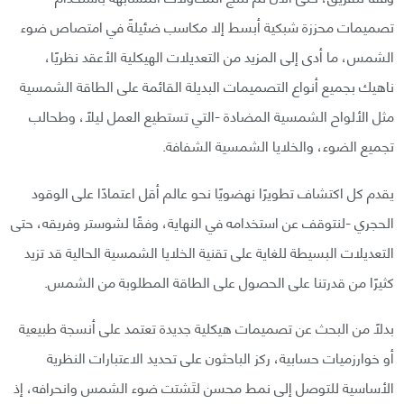
تصميمات محززة شبكية أبسط إلا مكاسب ضئيلةً في امتصاص ضوء
الشمس، ما أدى إلى المزيد من التعديلات الهيكلية الأعقد نظريًا،
ناهيك بجميع أنواع التصميمات البديلة القائمة على الطاقة الشمسية
مثل الألواح الشمسية المضادة -التي تستطيع العمل ليلًا، وطحالب
تجميع الضوء، والخلايا الشمسية الشفافة.
يقدم كل اكتشاف تطويرًا نهضويًا نحو عالم أقل اعتمادًا على الوقود
الحجري -لنتوقف عن استخدامه في النهاية، وفقًا لشوستر وفريقه، حتى
التعديلات البسيطة للغاية على تقنية الخلايا الشمسية الحالية قد تزيد
كثيرًا من قدرتنا على الحصول على الطاقة المطلوبة من الشمس.
بدلًا من البحث عن تصميمات هيكلية جديدة تعتمد على أنسجة طبيعية
أو خوارزميات حسابية، ركز الباحثون على تحديد الاعتبارات النظرية
الأساسية للتوصل إلى نمط محسن لتَشتت ضوء الشمس وانحرافه، إذ