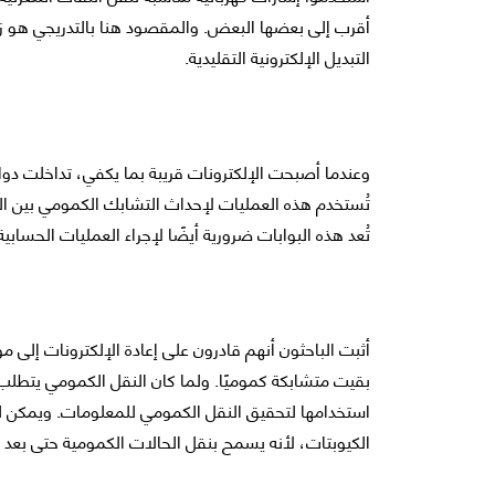
أقرب إلى بعضها البعض. والمقصود هنا بالتدريجي هو زمن
التبديل الإلكترونية التقليدية.
وعندما أصبحت الإلكترونات قريبة بما يكفي، تداخلت دوالها
تُستخدم هذه العمليات لإحداث التشابك الكمومي بين ال
تُعد هذه البوابات ضرورية أيضًا لإجراء العمليات الحسابية
أثبت الباحثون أنهم قادرون على إعادة الإلكترونات إلى م
بقيت متشابكة كموميًا. ولما كان النقل الكمومي يتطلب أ
استخدامها لتحقيق النقل الكمومي للمعلومات. ويمكن للن
الكيوبتات، لأنه يسمح بنقل الحالات الكمومية حتى بعد