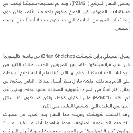
يسمى العقار المرشح (PZM21)، وقد تم تصميمه خصيصًا ليلتحم مع
مستقبلات المورفين في الدماغ ويقوم بتخفيف الألم، ولكن دون
إحداث آثار المورفين الجانبية التي قد تكون مميتة أحيانًا مثل توقف
التنفس.
يقول الصيدلي براين شوتشت (Brian Shoichet) من جامعة كاليفورنيا
في سان فرانسيسكو: «لقد غير المورفين الطب، هناك الكثير من
الإجراءات الطبية يمكننا القيام بها الآن لأننا نعلم أننا نستطيع السيطرة
على الألم بعد ذلك، ولكنه مازال خطرًا أيضا، لقد كان الناس يبحثون عن
بدائل أكثر أمانًا من المواد الأفيونية المعتادة لعقود عدة». وحتى الآن
تم اختبار (PZM21) على الفئران فقط، ولكن قد يكون أكثر بدائل
المورفين الواعدة التي اكتشفها العلماء حتى الآن.
وقد اكتشف شوتشت وفريقه هذا العقار بعد العديد من عمليات
التصميم الحاسوبية الصارمة، بعدما شاهدوا أداء ما يقرب من 4
تريليون "تجربة افتراضية" في المختبر، مصممة لمعرفة أنواع الجزيئات