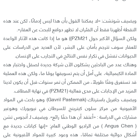
ويضيف شوتشت: «لا يمكننا القول بأن هذا ليس إدمانًا، لكن عند هذه
النقطة أظهرنا فقط أن الفئران لا تظهر دوافع للبحث عن العقار».
ولكن السؤال الأكبر حول PZM21)) هو ما إذا كانت هذه الآثار الواعدة
للعقار سوف تترجم بأمان على البشر، لأن العديد من الدراسات على
الحيوانات تفشل في تكرار نفس النتائج في التجارب على الإنسان.
وهناك عدد من الباحثين يشكلون الآن شركة جديدة لصقل واختبار هذه
المادة الكيميائية، على أمل أن يتم تسويقها يومًا ما، ولكن هذه العملية
قد تستغرق وقتًا طويلًا، من الممكن أن تمر سنوات قبل أن يكون لدينا
المزيد من الإجابات على مدى فعالية (PZM21) في نهاية المطاف.
ويضيف جافريل باسترناك (Gavril Pasternak) وهو باحث في المواد
الأفيونية من مركز سلون كيترينج للسرطان في نيويورك وهوغير
مشارك في الدراسة : «أعتقد أن هذا حقًا رائع». ويضيف لـ أنجوس تشن
( Angus Chen ) من الراديو الوطني العام: «إنها كيانات جديدة مع
أشكال دوائية مختلفة تمامًا، هذه وعود كبيرة للمواد الأفيونية على