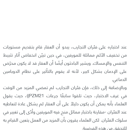
عند اختباره على فئران التجارب، يبدو أن العقار قام بتقديم مستويات
من تخفيف الألم مماثلة للمورفين، في حين تبيّن انخفاض آثار تثبيط
التنفس والإمساك. ويشير الباحثون أيضًا أن العقار قد لا يكون محرّض
على الإدمان بشكل كبير، لأنه لا يقوم بالتأثير على نظام الدوبامين
الدماغي.
وبالإضافة إلى ذلك، فإن فئران التجارب لم تمضي المزيد من الوقت
في غرف الاختبار، حيث تلقوا سابقًا جرعات PZM21))، حيث يقول
العلماء بأنه يمكن أن يكون دليلًا على أن العقار لم يشكل عادة لتعاطيه
عند الفئران -مقارنة باختبار مماثل منح فيه المورفين وأدّى إلى تغيير في
سلوك الفئران. لكن العلماء يقرون بأن المزيد من العمل يتعين القيام به
للتحقق من هذه الفرضية.