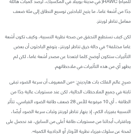
للمياه) HAWC( في مدينة بويبلا في المكسيك، لرصد كميات هائلة
جدًا من أشعة غاما، ما يتيح للباحثين توسيع النطاق إلى مئة ضعف
معامل تناظر لورنتز.
لكن كيف نستطيع التحقق من صحة نظرية النسبية، وكيف تكون أشعة
غاما مختلفة؟ في حالة خرق تناظر لورنتز، يتوقع الباحثون أن بعض
التأثيرات ستكون أوضح كلما ابتعدنا عن مصدر أشعة غاما، لكن لم
يظهر أي من هذه التأثيرات في ملاحظاتهم.
صرح عالم الفلك بات هاردينج: «من المعروف أن سرعة الضوء تبقى
ثابتة في جميع الملاحظات الحالية، لكن عند مستويات عالية جدًا من
الطاقة ، أي 10 مرفوعة للأس 28 ضعف طاقة الضوء القياسي، تتأثر
النسبية بفيزياء الكم، إذ ينهار تناظر لورنتز وثبات سرعة الضوء أيضًا،
وباقتراب أبحاثنا من مستويات طاقة أعلى من السابق، قد نحصل على
لمحة عن سلوك فيزياء نظرية الأوتار أو الجاذبية الكمية».