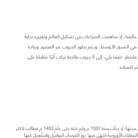
 عالمنا، إذ ساهمت الصراعات في تشكيل العالم وتغييره بدايةً
 في الشرق الأوسط، ورغم تطور الحروب عبر العصور وزيادة
تعقيدها فإن قدرتها على تغيير العالم بقيت ثابتةً لا تتغير. فلننظر -فيما يلي- إلى 5 حروب طاحنة تركت أثرًا عظيمًا على
ر للميلاد.
خاضت إنجلترا وفرنسا حرب المئة عام التي اشتق اسمها من مدتها؛ إذ بدأت سنة 1337 م ولم تنتهِ حتى عام 1453 م فطالت لأكثر
معارك الأوروبية انتهى فيها دور الفرسان البواسل واستُعمل فيها