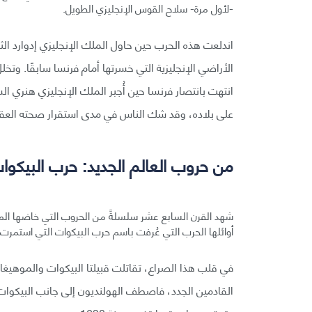
-لأول مرة- سلاح القوس الإنجليزي الطويل.
الأراضي الإنجليزية التي خسرتها أمام فرنسا سابقًا. وت
على بلاده، وقد شك الناس في مدى استقرار صحته العقلية 
من حروب العالم الجديد: حرب البيكوا
شهد القرن السابع عشر سلسلةً من الحروب التي خاضها الم
أوائلها الحرب التي عُرفت باسم حرب البيكوات التي استمرت سنتين؛ بين
في قلب هذا الصراع، تقاتلت قبيلتا البيكوات والموهيغان
القادمين الجدد، فاصطف الهولنديون إلى جانب البيكوات بي