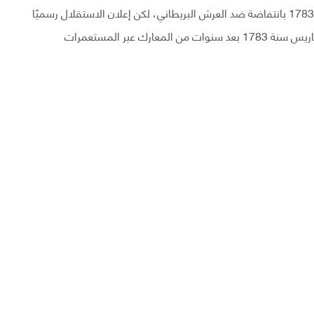
قامت الثورة الأمريكية -رسميًا- سنة 1775 وانتهت سنة 1783 بانتفاضة ضد العرش البريطاني، لكن إعلان الاستقلال رسميًا
كان بتاريخ 14 يوليو 1776 ولم تنته الحرب إلا بمعاهدة باريس سنة 1783 بعد سنوات من المعارك عبر المستعمرات