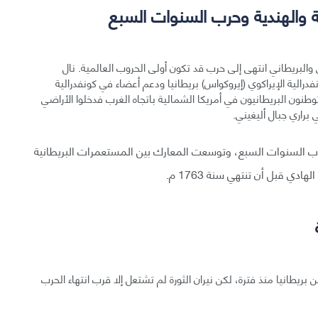
ية والهندية وحرب السنوات السبع
 1754 بين الجيشين الفرنسي والبريطاني انتهى إلى حرب قد تكون أولى الحروب العالمية. نال
رالية الإيراكوي (إيروكواس) بريطانيا ودعم أعضاء في كونفدرالية
نون البريطانيون في أمريكا الشمالية باتجاه الغرب فدخلوا الأراضي
براري جبال أليغيني.
 السنوات السبع، وتوسعت المعارك بين المستعمرات البريطانية
ي قبل أن تنتهي سنة 1763 م.
بريطانيا منذ فترة، لكن نيران الثورة لم تشتعل إلا قرب انتهاء الحرب