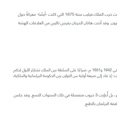
تلا ذلك توقف أعمال العنف في العالم الجديد حتى اندلعت حرب الملك فيليب سنة 1675 التي كانت -أيضًا- معركةً حول
ن. وقد آذنت هاتان الحربان بقرنين تاليين من العلاقات الهشة
كانت الحرب الأهلية الإنجليزية، التي استعرت نيرانها بين سنتي 1642 و1651 م، صراعًا على السلطة بين الملك تشارلز الأول (حكم
لبلاد؛ إذ قاد إلى صيغة أولية من التوازن بين الحكومة البرلمانية والملكية،
لكن تلك الحرب الأهلية لم تكن حربًا واحدةً في واقع الأمر، بل أُعلِنت 3 حروب منفصلة في تلك السنوات التسع. وقد جلس