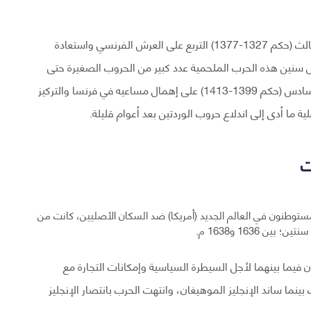
اندلعت هذه الحرب حين حاول الملك الإنجليزي إدوارد الثالث (حكم 1327-1377) التربع على العرش الفرنسي واستعادة
خلل سنين هذه الحرب الملحمية عدد كبير من الحروب الصغيرة حتى
انتهت بانتصار فرنسا حين أُجبر الملك الإنجليزي هنري السادس (حكم 1399-1413) على إهمال مساعيه في فرنسا والتركيز
ما أدى إلى اندلاع حروب الوردتين بعد أعوام قليلة.
ت
ستوطنون في العالم الجديد (أمريكا) ضد السكان الأصليين، كانت من
 1636 و1638 م.
 فيما بينهما لأجل السيطرة السياسية وإمكانات التجارة مع
نما ساند الإنجليز الموهيغان، وانتهت الحرب بانتصار الإنجليز