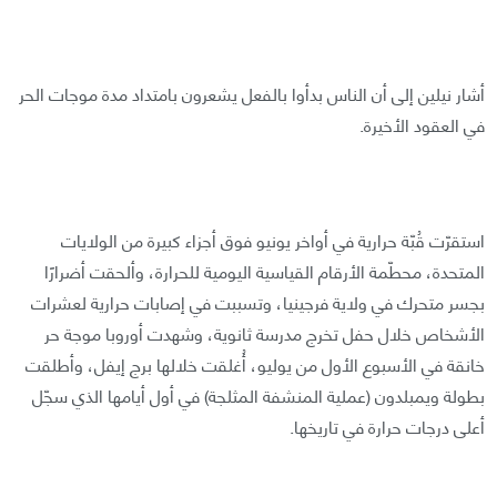
أشار نيلين إلى أن الناس بدأوا بالفعل يشعرون بامتداد مدة موجات الحر
في العقود الأخيرة.
استقرّت قُبّة حرارية في أواخر يونيو فوق أجزاء كبيرة من الولايات
المتحدة، محطّمة الأرقام القياسية اليومية للحرارة، وألحقت أضرارًا
بجسر متحرك في ولاية فرجينيا، وتسببت في إصابات حرارية لعشرات
الأشخاص خلال حفل تخرج مدرسة ثانوية، وشهدت أوروبا موجة حر
خانقة في الأسبوع الأول من يوليو، أُغلقت خلالها برج إيفل، وأطلقت
بطولة ويمبلدون (عملية المنشفة المثلجة) في أول أيامها الذي سجّل
أعلى درجات حرارة في تاريخها.