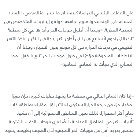
قال المؤلف الرئيسي للدراسة كريستيان مارتينيز- فيّالوبوس، الأستاذ
المساعد في الهندسة والعلوم بجامعة أدولفو إيبانييث، المتخصص في
النمذجة النظرية: «وجدنا أن أطول موجات الحر وأندرها في كل منطقة
تلك التي تدوم لأسابيع هي التي تُظهر أكبر زيادة في التكرار. بأخذ التغير
الطبيعي في درجات الحرارة في كل موقع بعين الاعتبار، وجدنا أن
الاتجاهات الملحوظة مؤخرًا في طول موجات الحر تتبع بالفعل نمط
التسارع الذي تنبأت به النماذج المناخية».
«إذا كان المناخ الحالي في منطقة ما يشهد تقلبات كبيرة، فإن تغيرًا
بمقدار جزء من درجة الحرارة سيكون له تأثير أقل مقارنة بمنطقة ذات
مناخ أكثر استقرارًا. لذلك تميل المناطق الاستوائية إلى أن تشهد
تأثيرات أكبر من المناطق المعتدلة، أيضًا فإن موجات الدفء الشتوية
ستتغير بدرجة أقل من موجات الحر الصيفية لأن الصيف بطبيعته يشهد