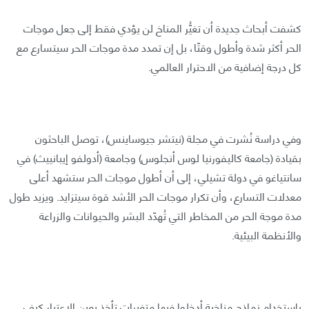
كشفت أبحاث جديدة أن تغيُّر المناخ لن يؤدي فقط إلى جعل موجات
الحر أكثر شدة وأطول وقتًا، بل إن تمدد مدة موجات الحر سيتسارع مع
كل درجة إضافية من الاحترار العالمي.
وفي دراسة نُشرت في مجلة (نيتشر جيوساينس)، توصل الباحثون
بقيادة (جامعة كاليفورنيا لوس أنجلوس) وجامعة (أدولفو إيبانييث) في
سانتياغو في دولة تشيلي، إلى أن أطول موجات الحر ستشهد أعلى
معدلات التسارع، وأن تكرار موجات الحر الأشد قوة سيتزايد. ويزيد طول
مدة موجة الحر من المخاطر التي تُهدّد البشر والحيوانات والزراعة
والأنظمة البيئية.
باستخدام نماذج مناخية أدخلوا فيها متغيرات تأخذ بعين الاعتبار كيف