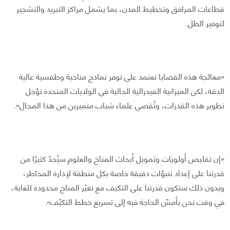
قطاعات المرافق وتخطيط المدن، بما يشمل مراكز التبريد والتشجير
لتوفير الظل.
«معالجة هذه القضايا تعتمد على توفر نماذج مناخية وطقسية عالية
الدقة، لكن الميزانية الفيدرالية الحالية في الولايات المتحدة تؤجل
تطوير هذه القدرات، وتُقصي علماء شباب متميزين من هذا المجال».
«إن تقليص أولويات وتمويل أبحاث المناخ والعلوم سيُحدّ كثيرًا من
قدرتنا على إعداد تنبؤات دقيقة خاصة بكل منطقة لإدارة المخاطر،
وبدون ذلك ستكون قدرتنا على التكيف مع تغيّر المناخ محدودة للغاية،
في وقت نحن بأمسّ الحاجة فيه إلى تسريع خطط التكيّف».