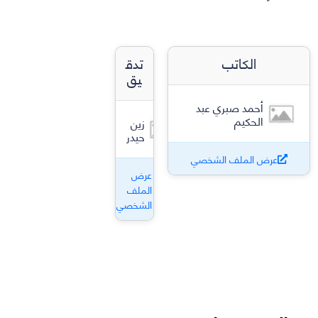
الكاتب
تدق
يق
أحمد صبري عبد
الحكيم
زين
حيدر
عرض الملف الشخصي
عرض
الملف
الشخصي