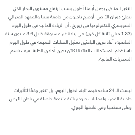
التغير المناخي يجعل أيامنا أطول بسبب ارتفاع مستوى البحار الذي
يبطئ دوران الأرض. أوضح باحثون من جامعة فيينا والمعهد الفدرالي
السويسري للتكنولوجيا في زيورخ، أن الزيادة الحالية في طول اليوم
(1.33 ميلي ثانية كل قرن) هي زيادة غير مسبوقة خلال 3.6 مليون سنة
الماضية، أعاد فريق الباحثين تمثيل التقلبات القديمة في طول اليوم
باستخدام المستحاثات العائدة لكائن بحري أحادي الخلية يعرف باسم
المنخربات القاعية.
ليست الـ 24 ساعة قيمة ثابتة لطول اليوم، بل تتغير وفقًا لتأثيرات
جاذبية القمر، ولعمليات جيوفيزيائية متنوعة حاصلة في باطن الأرض
وعلى سطحها وفي غلافها الجوي.