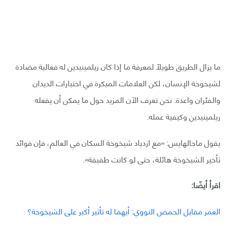
ما يزال الطريق طويلًا لمعرفة ما إذا كان ريلمينيدين له فعالية مضادة
لشيخوخة الإنسان، لكن العلامات المبكرة في اختبارات الديدان
والفئران واعدة. نحن نعرف الآن المزيد حول ما يمكن أن يفعله
ريلمينيدين وكيفية عمله.
يقول ماجالهايس: «مع ازدياد شيخوخة السكان في العالم، فإن فوائد
تأخير الشيخوخة هائلة، حتى لو كانت طفيفة».
اقرأ أيضًا:
العمر مقابل الحمض النووي: أيهما له تأثير أكبر على الشيخوخة؟