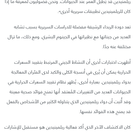
ريلمنيدين قد يُطيل العمر عند الحيوانات. ونحن فضوليون لمعرفة ما إذا
كان للريلمينيدين تطبيقات سريرية أخرى».
تعد دودة الربداء الرشيقة مفضلة للدراسات السريرية بسبب تشابه
العديد من جيناتها مع نظيراتها في الجينوم البشري. ومع ذلك، ما تزال
مختلفة عنه جدًا.
أظهرت اختبارات أخرى أن النشاط الجيني المرتبط بتقييد السعرات
الحرارية يمكن أن يُرى في أنسجة الكلى والكبد لدى الفئران المعالجة
بدواء ريلمينيدين. بعبارة أخرى، يُظهر نظام تقييد السعرات الحرارية في
الحيوانات العديد من التغييرات المُعتقد أنها تمنح فوائد صحية معينة
وقد أُثبت أن دواء ريلمينيدين الذي يتناوله الكثير من الأشخاص بالفعل
قد يمنح هذه الفوائد نفسها.
كان الاكتشاف الآخر الذي أكد فعالية ريلمينيدين هو مستقبل للإشارات