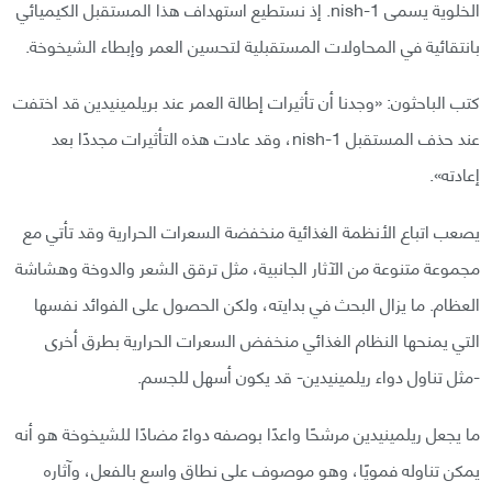
الخلوية يسمى nish-1. إذ نستطيع استهداف هذا المستقبل الكيميائي
بانتقائية في المحاولات المستقبلية لتحسين العمر وإبطاء الشيخوخة.
كتب الباحثون: «وجدنا أن تأثيرات إطالة العمر عند بريلمينيدين قد اختفت
عند حذف المستقبل nish-1، وقد عادت هذه التأثيرات مجددًا بعد
إعادته».
يصعب اتباع الأنظمة الغذائية منخفضة السعرات الحرارية وقد تأتي مع
مجموعة متنوعة من الآثار الجانبية، مثل ترقق الشعر والدوخة وهشاشة
العظام. ما يزال البحث في بدايته، ولكن الحصول على الفوائد نفسها
التي يمنحها النظام الغذائي منخفض السعرات الحرارية بطرق أخرى
-مثل تناول دواء ريلمينيدين- قد يكون أسهل للجسم.
ما يجعل ريلمينيدين مرشحًا واعدًا بوصفه دواءً مضادًا للشيخوخة هو أنه
يمكن تناوله فمويًا، وهو موصوف على نطاق واسع بالفعل، وآثاره