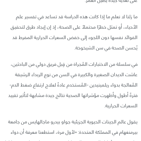
ما زلنا لا نعلم ما إذا كانت هذه الدراسة قد تساعد في تفسير علم
الأحياء، أو تمثل خطرًا محتملًا على الصحة، إذ إن إيجاد طرق لتحقيق
الفوائد نفسها دون اللجوء إلى خفض السعرات الحرارية المفرط قد
يُحسن الصحة في سن الشيخوخة.
في سلسلة من الاختبارات المُجراة من قِبل فريق دولي من الباحثين،
عاشت الديدان الصغيرة والكبيرة في السن من نوع الربداء الرشيقة
المُعالجة بدواء ريلمينيدين -المُستخدم عادةً لعلاج ارتفاع ضغط الدم-
فترةً أطول وأظهرت مؤشراتها الصحية نتائج جيدة مشابهة لتأثير تقييد
السعرات الحرارية.
يقول عالم الجينات الحيوية الجزيئية جواو بيدرو ماجالهايس من جامعة
بيرمنغهام في المملكة المتحدة: «لأول مرة، استطعنا معرفة أن دواء