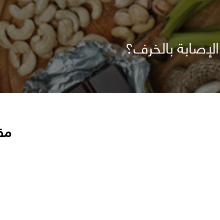
إصابة بالخرف؟
مق