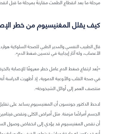
مرحلة ما بعد انقطاع الطمث مقارنةً بمرحلة ما قبل انق
كيف يقلل المغنيسيوم من خطر الإصا
الأعصاب، وله آثار إيجابية في تحسين ضغط الدم».
«يُعد ارتفاع ضغط الدم عامل خطر معروفًا للإصابة بالخرف
في صحة القلب والأوعية الدموية، إذ أظهرت الدراسة أن
منتصف العمر إلى أوائل الشيخوخة».
لاحظ الدكتور جونسون أن المغنيسيوم يساعد على تقليل ا
الجسم أمراضًا مزمنة. مثل أمراض الكلى ونقص فيتامين 
أن نقص المغنيسيوم قد يؤدي إلى انخفاض وصول السيالا
أنه قد يكون له علاقة مباشرة بتطور الخرف والإصابة بح