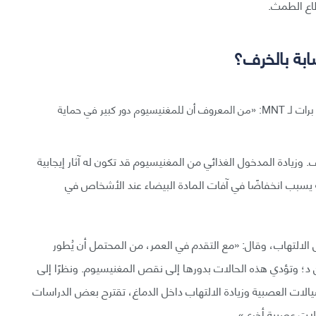
طاع الطمث.
بة بالخرف؟
قال الطبيب النفسي والمدير الطبي للصحة السلوكية هوارد برات لـ MNT: «من المعروف أن للمغنيسيوم دور كبير في حماية
. وزيادة المدخول الغذائي من المغنيسيوم قد تكون له آثار إيجابية
ه يسبب انخفاضًا في آفات المادة البيضاء عند الأشخاص في
لالتهاب، وقال: «مع التقدم في العمر، من المحتمل أن يُطور
د؛ وتؤدي هذه الحالات بدورها إلى نقص المغنيسيوم. ونظرًا إلى
ت العصبية وزيادة الالتهاب داخل الدماغ، تقترح بعض الدراسات
الات عصبية أخرى».