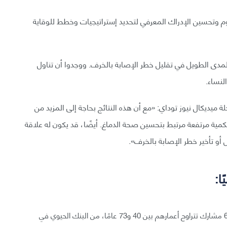
وم وتحسين الإدراك المعرفي لتحديد إستراتيجيات وخطط للوقاية
المدى الطويل في تقليل خطر الإصابة بالخرف. ووجدوا أن تناول
لنساء.
ميديكال نيوز توداي: «مع أن هذه النتائج بحاجة إلى المزيد من
 بكمية مرتفعة مرتبط بتحسين صحة الدماغ. أيضًا، قد يكون له علاقة
أو تأخير خطر الإصابة بالخرف».
ا:
تابع الباحثون في هذه الدراسة بيانات الرعاية الصحية لـ 6001 مشارك تتراوح أعمارهم بين 40 و73 عامًا، من البنك الحيوي في