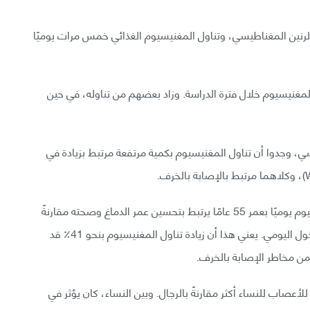
نين المغناطيسي، وتناول المغنيسيوم الغذائي خمس مرات يوميًا
 من المغنيسيوم خلال فترة الدراسة. وزاد بعضهم من تناوله، في حين
سي، وجدوا أن تناول المغنيسيوم بكمية مرتفعة مرتبط بزيادة في
أيضًا، وجدوا أن استهلاك أكثر من 550 ملغ من المغنيسيوم يوميًا بعمر 55 عامًا يرتبط بتحسين عمر الدماغ وصحته مقارنةً
باستهلاك 350 ملغ يوميًا، وهو ما يقارب متوسط المدخول اليومي. يعني هذا أن زيادة تناول المغنيسيوم بنحو 41٪ قد
من مخاطر الإصابة بالخرف.
أعصاب للنساء أكثر مقارنةً بالرجال. وبين النساء، كان يؤثر في