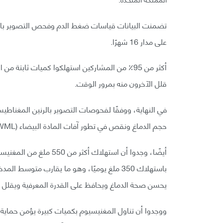
تضمنت البيانات قياسات ضغط الدم وفحص التصوير بالر
على مدار 16 شهرًا.
أكثر من 95٪ من المشاركين استهلكوا كميات ثابتة
قلل الآخرون منه بمرور الوقت.
في النهاية، ووفقًا لفحوصات التصوير بالرنين المغناطي
حجم الدماغ ونقص في تطور آفات المادة البيضاء (WML)، وكلاهما مرتبط بالإصابة بالخرف.
يحسن صحة الدماغ ويحافظ على القدرة المعرفية ويقلل 
ووجدوا أن تناول المغنيسيوم بكميات كبيرة يؤمن حماية لل