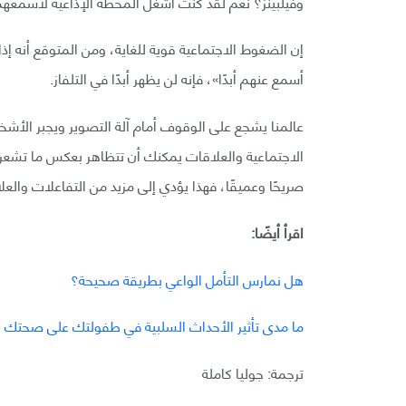
وفيلبينز؟ نعم لقد كنت أشغل المحطة الإذاعية لأسمعهم
إن الضغوط الاجتماعية قوية للغاية، ومن المتوقع أنه إذ
أسمع عنهم أبدًا»، فإنه لن يظهر أبدًا في التلفاز.
عالمنا يشجع على الوقوف أمام آلة التصوير ويجبر الأش
الاجتماعية والعلاقات يمكنك أن تتظاهر بعكس ما تشعر 
صريحًا وعميقًا، فهذا يؤدي إلى مزيد من التفاعلات والع
اقرأ أيضًا:
هل نمارس التأمل الواعي بطريقة صحيحة؟
ما مدى تأثير الأحداث السلبية في طفولتك على صحتك ا
ترجمة: جوليا كاملة