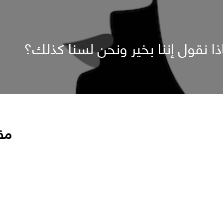
ذا نقول إننا بخير ونحن لسنا كذلك؟
مق