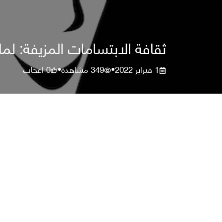
ثقافة الابتسامات المزيفة: لما
1 فبراير 2022
349
مشاهدة
0
اعجاب
•
•