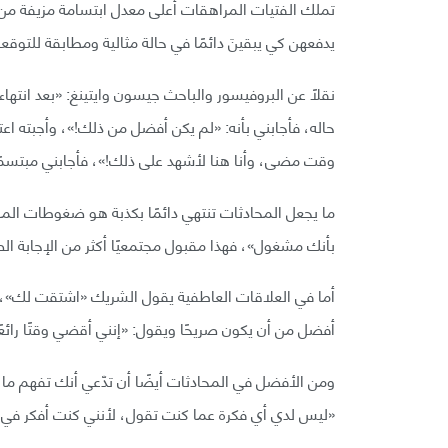
تملك الفتيات المراهقات أعلى معدل ابتسامة مزيفة م
يدفعهن كي يبقينَ دائمًا في حالة مثالية ومطابقة للتوقعا
نقلًا عن البروفيسور والباحث جيسون وايتينغ: «بعد انته
حاله، فأجابني بأنه: «لم يكن أفضل من ذلك!»، وأجبته اعتم
وقت مضى، وأنا هنا لأشهد على ذلك!»، فأجابني مبتسمًا
ما يجعل المحادثات تنتهي دائمًا بكذبة هو ضغوطات المجت
بأنك مشغول»، فهذا مقبول مجتمعيًا أكثر من الإجابة 
أما في العلاقات العاطفية يقول الشريك «اشتقت لك»، ف
أفضل من أن يكون صريحًا ويقول: «إنني أقضي وقتًا رائعً
ومن الأفضل في المحادثات أيضًا أن تدّعي أنك تفهم ما 
«ليس لدي أي فكرة عما كنت تقول، لأنني كنت أفكر في ا