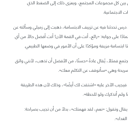
ن بين كل مجموعات المجتمع، ويعزى ذلك إلى الضغط الذي
ت الاجتماعية.
اء درس تحدثنا فيه عن تزييف الابتسامة، ذهبت إلى زميلي وسألته عن
ادًا على جوابه: «رائع، أنت في القمة الآن! أنت أفضل حالًا من أي
 ابتسامة مزيفة ومؤكدًا على أن الأمور في وضعها الطبيعي.
مع فمثلًا، يُقال عادةً «حسنًا، من الأفضل أن تذهب، لأنني واثق
الصريحة وهي «سأتوقف عن التكلم معك».
يجيب الآخر عليه «اشتقت لك أيضًا»، وذلك لأن هذه الطريقة
ا ولم أتذكرك ولو للحظة».
يقال وتقول: «نعم، لقد فهمتك»، بدلًا من أن تجيب بصراحة:
لغداء».