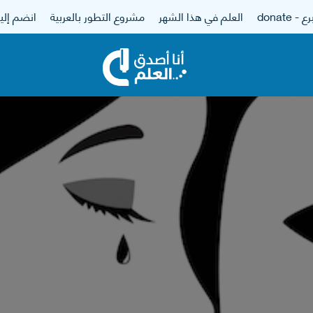
 - donate
العلم في هذا الشهر
مشروع التطور بالعربية
انضم إلين