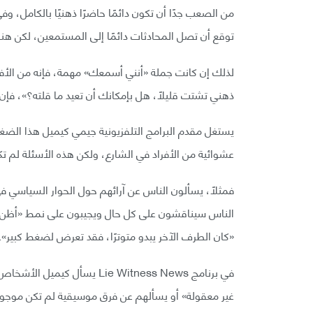
من الصعب جدًا أن تكون دائمًا حاضرًا ذهنيًا بالكامل،
توقع أن تصل المحادثات دائمًا إلى المستمعين، لكن هن
لذلك إن كانت جملة «أنني أسمعك» مهمة، فإنه من الأفض
ذهني تشتت قليلًا، هل بإمكانك أن تعيد ما قلته؟»، فإن
يستغل مقدم البرامج التلفزيونية جيمي كيميل هذا ال
عشوائية من الأفراد في الشارع، ولكن هذه الأسئلة لم تكن 
فمثلًا، يسألون الناس عن آرائهم حول الحوار السياسي ف
الناس سيناقشون على كل حال ويجيبون على نمط «أظن أن
«كان الطرف الآخر يبدو متوترًا، فقد تعرض لضغط كبير».
في برنامج Lie Witness News ي
غير معقولة» أو يسألهم عن فرق موسيقية لم تكن موجو