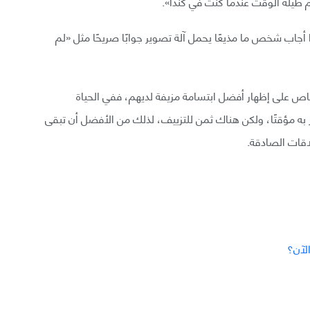
 طيلة الوقت عندما كنت في كندا».
ا أجاب شخص ما مذيعًا يحمل آلة تصوير جوابًا صريحًا مثل «لم
خاص على إظهار أفضل ابتسامة مزيفة لديهم، ففي الحياة
به مؤقتًا، ولكن هناك ثمن للتزييف، لذلك من الأفضل أن تبقى
لاقات الصادقة.
لآن؟