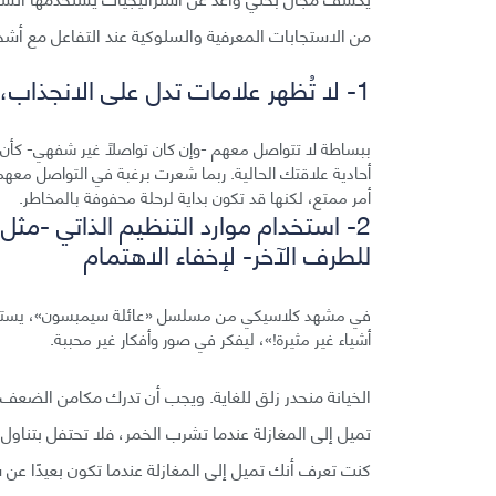
من الاستجابات المعرفية والسلوكية عند التفاعل مع أ
1- لا تُظهر علامات تدل على الانجذاب، مثل تقليد الأفعال أو التواصل البصري
ببساطة لا تتواصل معهم -وإن كان تواصلًا غير شفهي- كأن 
أمر ممتع، لكنها قد تكون بداية لرحلة محفوفة بالمخاطر.
2- استخدام موارد التنظيم الذاتي -مثل
للطرف الآخر- لإخفاء الاهتمام
في مشهد كلاسيكي من مسلسل «عائلة سيمبسون»، يستقل ه
أشياء غير مثيرة!»، ليفكر في صور وأفكار غير محببة.
الخيانة منحدر زلق للغاية. ويجب أن تدرك مكامن الضعف
تميل إلى المغازلة عندما تشرب الخمر، فلا تحتفل بتناول
كنت تعرف أنك تميل إلى المغازلة عندما تكون بعيدًا ع