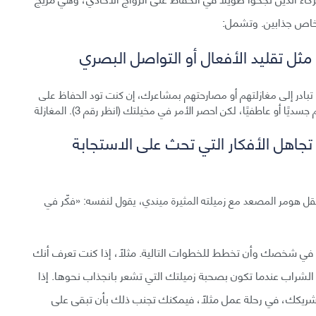
شخاص جذابين. وتشمل:
تبادر إلى مغازلتهم أو مصارحتهم بمشاعرك، إن كنت تود الحفاظ على
أحادية علاقتك الحالية. ربما شعرت برغبة في التواصل معهم جسديًا أو عاطفيًا، لكن احصر الأمر في مخيلتك (انظر رقم 3). المغازلة
 تجاهل الأفكار التي تحث على الاستجابة
ومر المصعد مع زميلته المثيرة ميندي، يقول لنفسه: «فكّر في
 في شخصك وأن تخطط للخطوات التالية. مثلًا، إذا كنت تعرف أنك
 الشراب عندما تكون بصحبة زميلتك التي تشعر بانجذاب نحوها. إذا
ن شريكك، في رحلة عمل مثلًا، فيمكنك تجنب ذلك بأن تبقى على