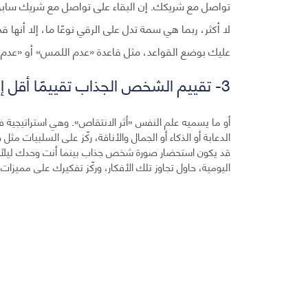
تواصل مع شريكك. إن البقاء على تواصل مع شريك سابق،
لا أكثر، ربما هي سمة تدل على الرقي نوعًا ما، إلا أنها
عليك بوضع القواعد، مثل قاعدة «عدم اللمس» أو «عد
3- تقييم الشخص الجذاب تقييمًا أقل إيجابية، بل حتى تقييمًا سلبيًا
أو ما يسميه علم النفس «أثر الانتقاص». وهي استراتيجية ف
الدعابة أو الذكاء أو الجمال والأناقة، ركّز على السلبيات مثل
قد يكون استحضار صورة شخص جذاب بينما أنت وحدك ليلًا غي
اليومية، حاول تجاوز تلك الأفكار، وركّز تفكيرك على مميزات 