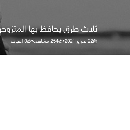
ثلاث طرق يحافظ بها المتزوجون
22 فبراير 2021
254
مشاهدة
0
اعجاب
•
•