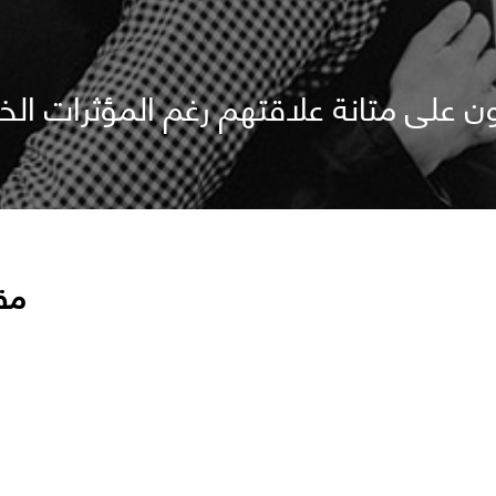
 على متانة علاقتهم رغم المؤثرات الخا
مق