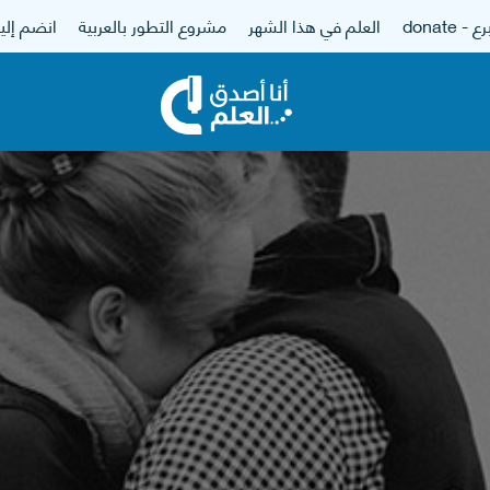
 - donate
العلم في هذا الشهر
مشروع التطور بالعربية
انضم إلين