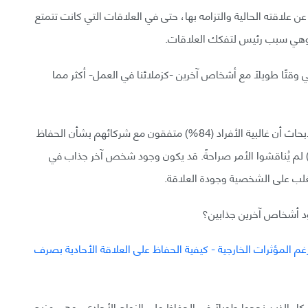
لاقته الحالية والتزامه بها، حتى في العلاقات التي كانت تتمتع
نة وهي سبب رئيس لتفكك العلاقات.
 وقتًا طويلًا مع أشخاص آخرين -كزملائنا في العمل- أكثر مما
قد يؤدي الانجذاب إلى الآخرين إلى تعقيد حياتنا. تُظهر الأبحاث أن غالبية الأفراد (84%) متفقون مع شركائهم بشأن الحفاظ
لعلاقة الأحادية ، مع أن ما يزيد على النصف (55%) لم يُناقشوا الأمر صراحةً. قد يكون وجود شخص آخر جذاب في
 يتغلب على الشخصية وجودة العلاقة.
ود أشخاص آخرين جذابين؟
ء الذين نجحوا طويلًا في الحفاظ على الزواج الأحادي، وهي مزيج