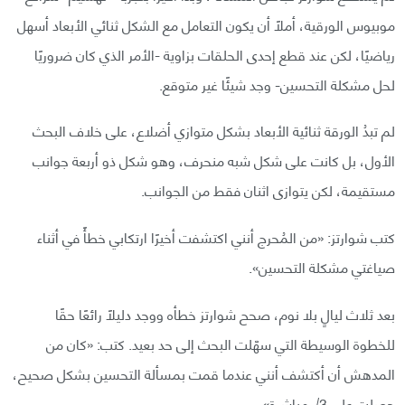
موبيوس الورقية، أملًا أن يكون التعامل مع الشكل ثنائي الأبعاد أسهل
رياضيًا، لكن عند قطع إحدى الحلقات بزاوية -الأمر الذي كان ضروريًا
لحل مشكلة التحسين- وجد شيئًا غير متوقع.
لم تبدُ الورقة ثنائية الأبعاد بشكل متوازي أضلاع، على خلاف البحث
الأول، بل كانت على شكل شبه منحرف، وهو شكل ذو أربعة جوانب
مستقيمة، لكن يتوازى اثنان فقط من الجوانب.
كتب شوارتز: «من المُحرج أنني اكتشفت أخيرًا ارتكابي خطأً في أثناء
صياغتي مشكلة التحسين».
بعد ثلاث ليالٍ بلا نوم، صحح شوارتز خطأه ووجد دليلًا رائعًا حقًا
للخطوة الوسيطة التي سهّلت البحث إلى حد بعيد. كتب: «كان من
المدهش أن أكتشف أنني عندما قمت بمسألة التحسين بشكل صحيح،
حصلت على 3√ مباشرة».