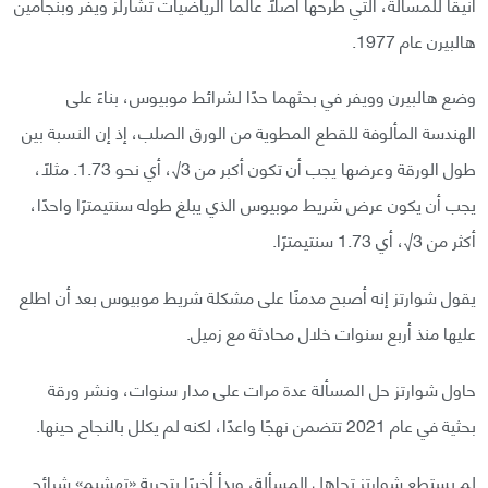
أنيقًا للمسألة، التي طرحها أصلًا عالما الرياضيات تشارلز ويفر وبنجامين
هالبيرن عام 1977.
وضع هالبيرن وويفر في بحثهما حدًا لشرائط موبيوس، بناءً على
الهندسة المألوفة للقطع المطوية من الورق الصلب، إذ إن النسبة بين
طول الورقة وعرضها يجب أن تكون أكبر من 3√، أي نحو 1.73. مثلًا،
يجب أن يكون عرض شريط موبيوس الذي يبلغ طوله سنتيمترًا واحدًا،
أكثر من 3√، أي 1.73 سنتيمترًا.
يقول شوارتز إنه أصبح مدمنًا على مشكلة شريط موبيوس بعد أن اطلع
عليها منذ أربع سنوات خلال محادثة مع زميل.
حاول شوارتز حل المسألة عدة مرات على مدار سنوات، ونشر ورقة
بحثية في عام 2021 تتضمن نهجًا واعدًا، لكنه لم يكلل بالنجاح حينها.
لم يستطع شوارتز تجاهل المسألة، وبدأ أخيرًا بتجربة «تهشيم» شرائح