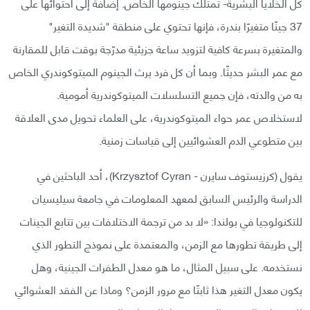
كل الخلايا البشرية- تمتلك جينومها الخاص. إضافةً إلى احتوائها على
37 جينًا متغيرًا بندرة، فإنها تحتوي على منطقة "شديدة التغير"
والمتغيرة بسرعة كافية لتزويد ساعة جزيئية مدرّجة بوقت قابل للمقارنة
مع عمر البشر حديثًا. وبما أن كل فرد يرث الجينوم الميتوكوندري الخاص
به من والدته، فإن جميع التسلسلات الميتوكوندرية أمومية.
لاستخلاص عمر حواء الميتوكوندرية، على العلماء تحويل مدى العلاقة
بين متطوعي الدم العشوائيين إلى قياسات زمنية.
يقول (كرزيستوف سايرن - Krzysztof Cyran)، أحد الباحثين في
الدراسة والرئيس السابق لمعهد المعلومات في جامعة سيليسيان
للتكنولوجيا في بولندا: «لا بد من ترجمة الاختلافات بين تتابع الجينات
إلى طريقة تطورها مع الزمن، والمعتمدة على نموذج التطور الذي
نستخدمه. على سبيل المثال، ما هو معدل الطفرات الجينية، وهل
يكون معدل التغير هذا ثابتًا مع مرور الزمن؟ وماذا عن الفقد العشوائي