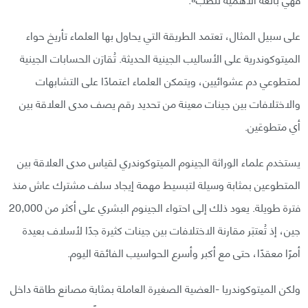
على سبيل المثال، تعتمد الطريقة التي يحاول بها العلماء تأريخ حواء
الميتوكوندرية على الأساليب الجينية الحديثة. تُقارَن الحسابات الجينية
لمتطوعي دم عشوائيين، ويتمكن العلماء اعتمادًا على التشابهات
والاختلافات بين جينات معينة من تحديد رقم يصف مدى العلاقة بين
أي متطوعَين.
يستخدم علماء الوراثة الجينوم الميتوكوندري لقياس مدى العلاقة بين
المتطوعين بمثابة وسيلة لتبسيط مهمة إيجاد سلف مشترك عاش منذ
فترة طويلة. يعود ذلك إلى احتواء الجينوم البشري على أكثر من 20,000
جين، إذ تُعتبَر مقارنة الاختلافات بين جينات كثيرة جدًا لأسلاف بعيدة
أمرًا معقدًا، حتى مع أكبر وأسرع الحواسيب الفائقة اليوم.
ولكن الميتوكوندريا -العضية الصغيرة العاملة بمثابة مصانع طاقة داخل