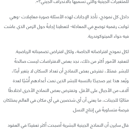
للمتغيرات الجينية والتي نسميها بالانحراف الجيني؟».
داخل كل نموذج، تأخذ الإجابات لهذه الأسئلة صورة معامِلات -وهي
ثوابت رقمية توضع في المعادلة- لتعطينا إجابةً حول الزمن الذي عاشت
فيه حواء الميتوكوندرية.
لكل نموذج افتراضاته الخاصة، ولكل افتراض تضميناته الرياضية.
لتعقيد الأمور أكثر من ذلك، نجد بعض الافتراضات ليست صالحةً
للبشر. فمثلًا، تفترض بعض النماذج أن تعداد السكان لا يتغير أبدًا،
ويُعد هذا غير صحيحًا بالنسبة للبشر الذين نمت أعدادهم أُسّيًا لعدة
آلاف من الأجيال على الأقل. وتفترض بعض النماذج الأخرى اختلاطًا
مثاليًا للجينات، ما يعني أن أي شخصين في أي مكان في العالم يمتلكان
فرصةً متساويةً في إنتاج النسل.
قال سايرن أن النماذج الجينية البشرية أصبحت أكثر تعقيدًا في العقود