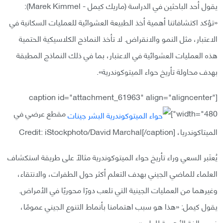
يقول أحد الباحثين في الدراسة (ماريك كيمل - Marek Kimmel):
«تؤكد اكتشافاتنا أهمية أخذ الطبيعة العشوائية للعمليات السكانية في
الاعتبار، مثل النمو والانقراض. لا تأخذ النماذج الكلاسيكية الحتمية
هذه العمليات العشوائية في الاعتبار، بما في ذلك النماذج المطبقة
بهدف محاولة تأريخ حواء الميتوكوندرية».
[caption id="attachment_61963" align="aligncenter"
width="480"]
مقطع عرضي في
الميتاكوندريا، Credit: iStockphoto/David Marchal[/caption]
يُعتَبر السعي وراء تأريخ حواء الميتوكوندرية مثالًا على طريقة استكشاف
العلماء للماضي الجيني بهدف التعلم أكثر حول الطفرات، والانتقاء،
وغيرهما من العمليات الجينية التي تلعب دورًا محوريًا في الأمراض.
يقول كيمل: «هذا هو سبب اهتمامنا بأنماط التنوع الجيني عمومًا،
فهي بالغة الأهمية للطب».