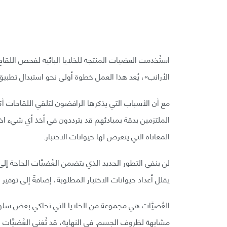
استُخدمت العضيات المنتجة للخلايا البائية لفحص اللقا
الأرانب»، يُعد هذا العمل خطوة أولى نحو استبدال تطبيق 
مع أن الأسباب التي يذكرها الرافضون لتلقي اللقاحات أكثره
الملتزمين بدقة بمبادئهم قد يترددون في أخذ أي شيء اختُب
المعاناة التي يتعرض لها حيوانات الاختبار.
لن ينفي التطور الجديد الذي يتضمن العُضيَّات الحاجة إلى
يقلل أعداد حيوانات الاختبار المطلوبة، إضافةً إلى توفير
العُضيَّات هي مجموعة من الخلايا التي تحاكي بعض سلوك
مشابهة لظروف الجسم. في النهاية، قد تُغني العُضيَّات 