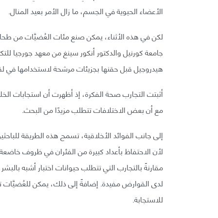
الأعضاء الحيوية في الجسم، ما زال الأمر بعيد المنال.
لكن في هذه الأثناء، يمكن صنع مئات العُضيَّات من طحال
جامعة كورنيل والدكتور أنكور سينغ من معهد جورجيا للت
هيدروجيل قبل حقنها بجزيئات مرشحة لاستخدامها في لقاح 
أثبتت التجارب صحة الفكرة، إذ أظهرت أن استجابات الخلاي
مع أن بعض الاختلافات تتطلب مزيدًا من البحث.
إلى جانب الفوائد الأخلاقية، تسمح هذه الطريقة للباحثين 
لأن الاحتفاظ بأعداد كبيرة من الفئران في ظروف خاضعة لل
مقارنةً بالتجارب التي تتطلب حيوانات اختبار أشبه بالبشر
لدى القوارض مفيدة. إضافةً إلى ذلك، يمكن للعُضيَّات تس
للاستجابة.