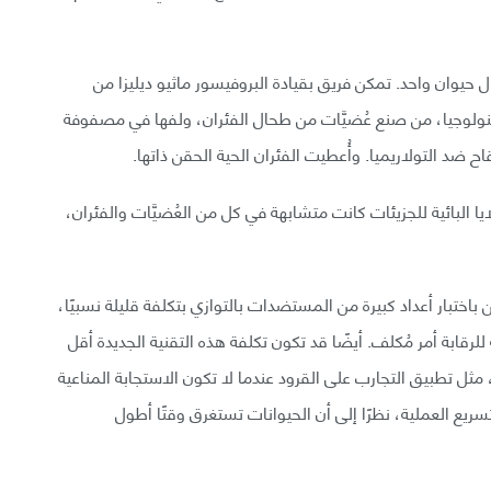
 حيوان واحد. تمكن فريق بقيادة البروفيسور ماثيو ديليزا من
كنولوجيا، من صنع عُضيَّات من طحال الفئران، ولفها في مصفوفة
ضد التولاريميا. وأُعطيت الفئران الحية الحقن ذاتها.
ا البائية للجزيئات كانت متشابهة في كل من العُضيَّات والفئران،
باختبار أعداد كبيرة من المستضدات بالتوازي بتكلفة قليلة نسبيًا،
رقابة أمر مُكلف. أيضًا قد تكون تكلفة هذه التقنية الجديدة أقل
، مثل تطبيق التجارب على القرود عندما لا تكون الاستجابة المناعية
ريع العملية، نظرًا إلى أن الحيوانات تستغرق وقتًا أطول