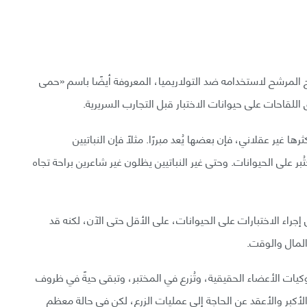
ح المرشح لاستخدامه ضد التولاريميا، المعروفة أيضًا باسم «حمى
اللقاحات على حيوانات الاختبار قبل التجارب السريرية.
ا غير عقلاني، فإن بعضها يُعد مبررًا. مثلًا فإن النباتيين
ر على الحيوانات. وحتى غير النباتيين يظلون غير شاعرين براحة تجاه
 إجراء الاختبارات على الحيوانات، على الأقل حتى الآن، لكنه قد
 المال والوقت.
يات الأعضاء الحقيقية، وتُزرع في المختبر، وتبقى حيةً في ظروف
الأكبر والأعقد عن الحاجة إلى عمليات الزرع، لكن في حالة معظم