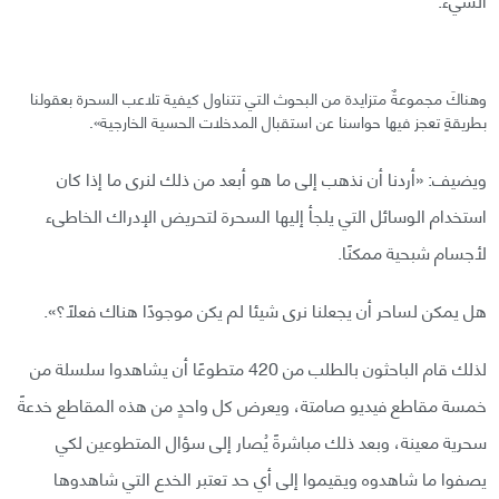
وهناكَ مجموعةٌ متزايدة من البحوث التي تتناول كيفية تلاعب السحرة بعقولنا
بطريقةٍ تعجز فيها حواسنا عن استقبال المدخلات الحسية الخارجية».
ويضيف: «أردنا أن نذهب إلى ما هو أبعد من ذلك لنرى ما إذا كان
استخدام الوسائل التي يلجأ إليها السحرة لتحريض الإدراك الخاطىء
لأجسام شبحية ممكنًا.
هل يمكن لساحر أن يجعلنا نرى شيئا لم يكن موجودًا هناك فعلًا؟».
لذلك قام الباحثون بالطلب من 420 متطوعًا أن يشاهدوا سلسلة من
خمسة مقاطع فيديو صامتة، ويعرض كل واحدٍ من هذه المقاطع خدعةً
سحرية معينة، وبعد ذلك مباشرةً يُصار إلى سؤال المتطوعين لكي
يصفوا ما شاهدوه ويقيموا إلى أي حد تعتبر الخدع التي شاهدوها