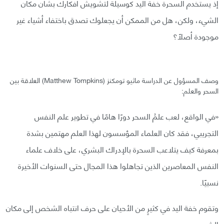
إذ يستخدم السحرة خفة اليد كوسيلة لتشويش أفكارك بشأن مكان
الشيء، ولكن، هل من الممكن أن يجعلوك تصدق باختفاء أشياء غير
موجودة أصلًا؟
وصف المسؤول عن الدراسة ماثيو تومكنز (Matthew Tompkins) العلاقة بين
السحر والعلم:
«في الواقع، لعب علمُ السحر دورًا هامًا في تطوير علم النفس
التجريبي، فقد كان العلماء المؤسسون لهذا العلم مهتمين بشدة
بمعرفة كيف يتلاعب السحرة بالإدراك البشري، على خلاف علماء
النفس المعاصرين الذين تجاهلوا هذا المجال حتى السنوات الأخيرة
نسبيًا.
وتقوم خفة اليد في كثيرٍ من الأحيان على حرف انتباه الشخص إلى مكان
الشيء.