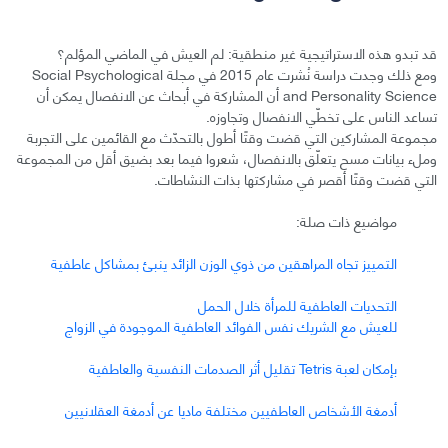
قد تبدو هذه الاستراتيجية غير منطقية: لم العيش في الماضي المؤلم؟
ومع ذلك وجدت دراسة نُشرت عام 2015 في مجلة Social Psychological
and Personality Science أن المشاركة في أبحاث عن الانفصال يمكن أن
تساعد الناس على تخطّي الانفصال وتجاوزه.
مجموعة المشاركين التي قضت وقتًا أطول بالتحدّث مع القائمين على التجربة
وملء بيانات مسح يتعلّق بالانفصال، شعروا فيما بعد بضيق أقل من المجموعة
التي قضت وقتًا أقصر في مشاركتها بذات النشاطات.
مواضيع ذات صلة:
التمييز تجاه المراهقين من ذوي الوزن الزائد ينبئ بمشاكل عاطفية
التحديات العاطفية للمرأة خلال الحمل
للعيش مع الشريك نفس الفوائد العاطفية الموجودة في الزواج
بإمكان لعبة Tetris تقليل أثر الصدمات النفسية والعاطفية
أدمغة الأشخاص العاطفيين مختلفة ماديا عن أدمغة العقلانيين