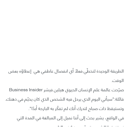
الطريقة الوحيدة لتخطّي فعلًا أي انفصال عاطفي هي إعطاؤه بعض
الوقت.
صرّحت عالمة علم الإنسان الحيوي هيلين فيشر Business Insider
قائلة:"سيأتي اليوم الذي يرحل فيه الشخص الذي كان يخيّم في ذهنك.
وتستيقظ ذات صباح لتدرك أنك لم تفكّر به البارحة أبدًا".
في الواقع، يشير بحث إلى أننا نميل إلى المبالغة في المدة التي
نستغرقها للشعور بتحسّن بعد انفصالنا.