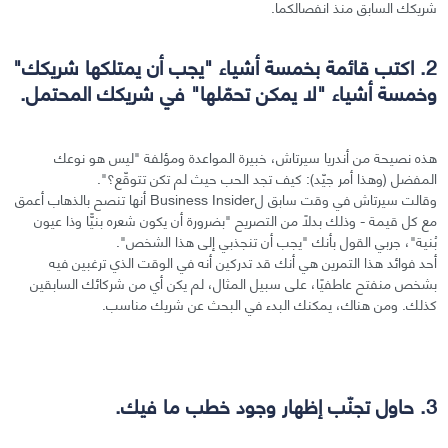
شريكك السابق منذ انفصالكما.
2. اكتب قائمة بخمسة أشياء "يجب أن يمتلكها شريكك"
وخمسة أشياء "لا يمكن تحمّلها" في شريكك المحتمل.
هذه نصيحة من أندريا سيرتاش، خبيرة المواعدة ومؤلفة "ليس هو نوعك
المفضل (وهذا أمر جيّد): كيف تجد الحب حيث لم تكن تتوقّع؟".
وقالت سيرتاش في وقت سابق لBusiness Insider أنها تنصح بالذهاب أعمق
مع كل قيمة - وذلك بدلاً من التصريح "بضرورة أن يكون شعره بنيًّا وذا عيون
بُنية"، جربي القول بأنك "يجب أن تنجذبي إلى هذا الشخص".
أحد فوائد هذا التمرين هي أنك قد تدركين أنه في الوقت الذي ترغبين فيه
بشخص منفتح عاطفيًا، على سبيل المثال، لم يكن أي من شركائك السابقين
كذلك. ومن هناك، يمكنك البدء في البحث عن شريك مناسب.
3. حاول تجنّب إظهار وجود خطب ما فيك.