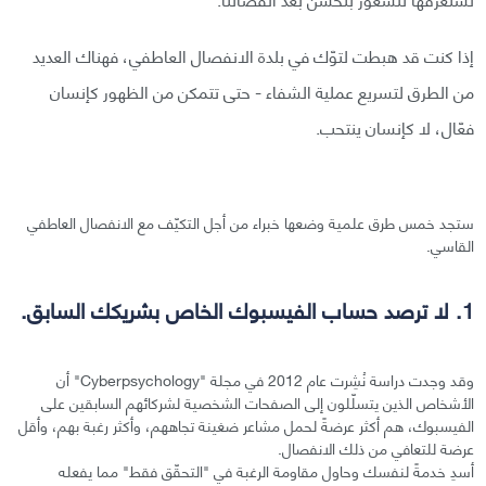
إذا كنت قد هبطت لتوّك في بلدة الانفصال العاطفي، فهناك العديد
من الطرق لتسريع عملية الشفاء - حتى تتمكن من الظهور كإنسان
فعّال، لا كإنسان ينتحب.
ستجد خمس طرق علمية وضعها خبراء من أجل التكيّف مع الانفصال العاطفي
القاسي.
1. لا ترصد حساب الفيسبوك الخاص بشريكك السابق.
وقد وجدت دراسة نُشِرت عام 2012 في مجلة "Cyberpsychology" أن
الأشخاص الذين يتسلّلون إلى الصفحات الشخصية لشركائهم السابقين على
الفيسبوك، هم أكثر عرضةً لحمل مشاعر ضغينة تجاههم، وأكثر رغبة بهم، وأقل
عرضة للتعافي من ذلك الانفصال.
أسدِ خدمةً لنفسك وحاول مقاومة الرغبة في "التحقّق فقط" مما يفعله