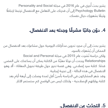
يشير بحث أُجري في عام 2016 في مجلة Personality and Social
Psychology Bulletin إلى أن قدرتك على التعامل مع الانفصال ترتبط ارتباطًا
وثيقًا بشعورك حيال نفسك.
4. دوّن جانبًا مشرقًا وجدته بعد الانفصال.
يشير بحث إلى أن مجرد تدوين مذكّراتك اليومية حول مشاعرك بعد الانفصال من
الممكن أن يُشعرك بالسوء.
ولكن دراسة نُشرت عام 2015 في مجلة Social and Personal
Relationships وجدت أن نوعًا معيّنًا من الكتابة يمكن أن يساعدك على المضي
قدمًا: كتابة سرد إصلاحي. وهي قصة تدور حول طريقة تحويل المعاناة - ألا وهو
الانفصال في هذه الحالة - إلى تجربة إيجابية.
وقد شعر المشاركون في الدراسة بأسىً أقل لمدة وصلت إلى أربعة أيام بعد
كتابة رواياتهم الإصلاحية - ولذلك ليس من الواضح كم ستستمر الآثار.
5. التحدّث عن الانفصال.