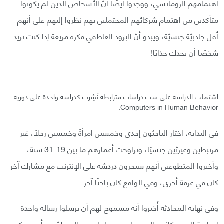
اهتمامهم الرومانسي، ووجدوا أيضًا أنّ الأشخاص الذين لم يكونوا
متأكدين من اهتمام شركائهم المحتملين بهم نظروا إليهم على أنهم
أقل جاذبيّة جنسيّة، ويبدو أنّ البرود العاطفي فكرة مريعة إذا كنت تريد
شخصًا أن يجدك جذابًا!
اشتملت الدراسة على ست دراسات مترابطة نُشِرت كدراسة واحدة على دورية
Computers in Human Behavior.
في البداية، اختار الباحثون إحدى وخمسين امرأةً وخمسين رجلًا، غير
مرتبطين وغيريّين جنسيًا، وتراوحت أعمارهم ما بين 19-31 سنة،
وأخبروا المتطوعين أنهم سيجرون دردشة على الإنترنت مع مشارك آخر
كان في غرفة أخرى، وفي الواقع كان باحثًا آخر.
وفي نهاية المحادثة أُخبروا أنه مسموح لهم أن يرسلوا رسالة واحدة
إضافية إلى شركائهم المحتملين، وقيل لبعض المتطوّعين أن شريكهم