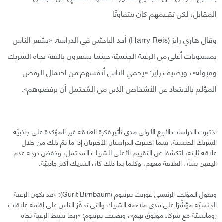
المقابل، لكن تقييمهم كان متفاوتًا
وقال هاري رايز (Harry Reis) أحد الباحثين في الدراسة: «يشعر الناس
بمستويات أعلى من الرغبة الجنسيّة حينما يشعرون بالثقة تجاه الشريك
وقبوله»، ويضيف رايز: «يحمي الناس أنفسهم من احتمال الرفض
المؤلم بالابتعاد عن الأشخاص الذين من المُحتمل أن يرفضوهم».
اختبرت الدراسات الأربع الأولى مدى تأثير فكرة العلاقة غير المؤكدة على جاذبيّة
الشريك الجنسية، بينما اختبرت الدراستان الأخيرتان إذا ما تمّ ذلك من خلال
علاقة ثابتة، لتكشفا عن التقييم الأعلى للشريك المحتمل، وخفض درجة عدم
اليقين بشأن العلاقة معهم، وكلما بدا ذلك كان الشريك أكثر جاذبيّة.
ويقول المؤلف الرئيسي غوريت بيرنبوم (Gurit Birnbaum): «قد تكون الرغبة
الجنسيّة مؤشّرًا على مدى ملاءمة الشريك والتي تحفّز الناس على إقامة علاقات
رومانسيّة مع شركاء موثوق بهم»، ويضيف بيرنبوم: «ربما تثبيط الرغبة تجاه