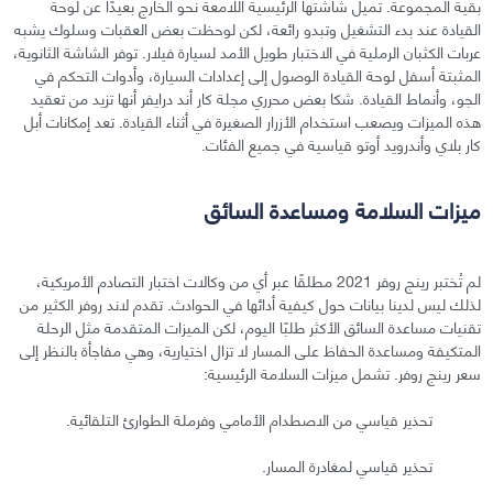
بقية المجموعة. تميل شاشتها الرئيسية اللامعة نحو الخارج بعيدًا عن لوحة
القيادة عند بدء التشغيل وتبدو رائعة، لكن لوحظت بعض العقبات وسلوك يشبه
عربات الكثبان الرملية في الاختبار طويل الأمد لسيارة فيلار. توفر الشاشة الثانوية،
المثبتة أسفل لوحة القيادة الوصول إلى إعدادات السيارة، وأدوات التحكم في
الجو، وأنماط القيادة. شكا بعض محرري مجلة كار أند درايفر أنها تزيد من تعقيد
هذه الميزات ويصعب استخدام الأزرار الصغيرة في أثناء القيادة. تعد إمكانات أبل
كار بلاي وأندرويد أوتو قياسية في جميع الفئات.
ميزات السلامة ومساعدة السائق
لم تُختبر رينج روفر 2021 مطلقًا عبر أي من وكالات اختبار التصادم الأمريكية،
لذلك ليس لدينا بيانات حول كيفية أدائها في الحوادث. تقدم لاند روفر الكثير من
تقنيات مساعدة السائق الأكثر طلبًا اليوم، لكن الميزات المتقدمة مثل الرحلة
المتكيفة ومساعدة الحفاظ على المسار لا تزال اختيارية، وهي مفاجأة بالنظر إلى
سعر رينج روفر. تشمل ميزات السلامة الرئيسية:
تحذير قياسي من الاصطدام الأمامي وفرملة الطوارئ التلقائية.
تحذير قياسي لمغادرة المسار.