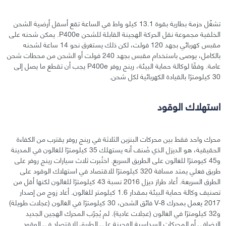
تشغّل حزمة بطارية بقوة 13.1 كيلو واط في الساعة تقع أسفل أرضية الشحن
الخلفية مجموعة نقل الحركة الهجينة القابلة للشحن P400e. يمكن شحنه على
مقبس كهربائي بجهد 120 فولت، لكن ذلك يستغرق نحو 14 ساعة لشحنه
بالكامل، يوصى باستخدام مقبس بجهد 240 فولت أو الشحن من محطات شحن
عامة. وفقًا لوكالة حماية البيئة، رينج روفر P400e يجب أن تقطع ما يصل إلى
30 كيلومترًا بالقيادة الكهربائية لكل شحن.
استهلاك الوقود
محرك واحد فقط بين محركات البنزين الثلاثة في رينج روفر يقترب من الكفاءة
الحقيقية، هو الديزل الذي صُنف أنه يستهلك 35 كيلومترًا للغالون في المدينة
و45 كيومترًا للغالون على الطريق السريع. اختُبرت ثلاث سيارات رينج روفر على
طريق فعلي يمتد مسافة 320 كيلومترًا للاقتصاد في استهلاك الوقود على
الطرق السريعة. أعاد طراز ديزل 2016 نسبة 43 كيلومترًا للغالون لكنها أقل من
تصنيف وكالة حماية البيئة بمقدار 1.6 كيلومتر للغالون. أعاد زوج من إصدار
2017 يعمل بمحرك V-8 فائق الشحن، 30 كيلومترًا في الغالون (عجلات طويلة)
و32 كيلومترًا في الغالون (عجلات عادية). لم يُجرّب المحرك الهجين الجديد
الإضافي أو المحركات السداسية الهجينة على الطريق للاقتصاد في الوقود.