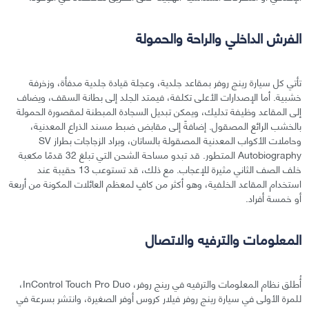
الفرش الداخلي والراحة والحمولة
تأتي كل سيارة رينج روفر بمقاعد جلدية، وعجلة قيادة جلدية مدفأة، وزخرفة
خشبية. أما الإصدارات الأعلى تكلفة، فيمتد الجلد إلى بطانة السقف، ويضاف
إلى المقاعد وظيفة تدليك، ويمكن تبديل السجادة المبطنة لمقصورة الحمولة
بالخشب الرائع المصقول. إضافةً إلى مقابض ضبط مسند الذراع المعدنية،
وحاملات الأكواب المعدنية المصقولة بالساتان، وبراد الزجاجات بطراز SV
Autobiography المتطور. قد تبدو مساحة الشحن التي تبلغ 32 قدمًا مكعبة
خلف الصف الثاني مثيرة للإعجاب. مع ذلك، قد تستوعب 13 حقيبة عند
استخدام المقاعد الخلفية، وهو أكثر من كافٍ لمعظم العائلات المكونة من أربعة
أو خمسة أفراد.
المعلومات والترفيه والاتصال
أُطلق نظام المعلومات والترفيه في رينج روفر، InControl Touch Pro Duo،
للمرة الأولى في سيارة رينج روفر فيلار كروس أوفر الصغيرة، وانتشر بسرعة في