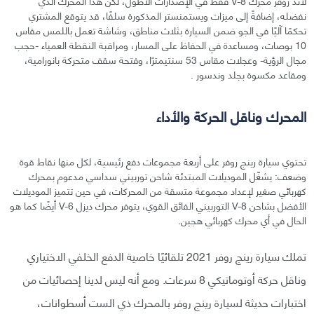
لاند روفر محرك V-8 فقط في الإصدارات الأطول، لكن هذا المحرك الذي
نفضله، إضافةً إلى ميزات ويستمنستر المذكورة سلفًا، قد يتوقع المشتري
تحكمًا آليًا في الجو ضمن السيارة بثلاث مناطق، وشاشة تعمل باللمس مقاس
10 بوصات، ومساعدة في الحفاظ على المسار، ومراقبة النقطة العمياء -حجب
مجال الرؤية- وعجلات مقاس 53 سنتيمترًا، وفتحة سقف متحركة بانورامية،
ومقاعد مكسوة بجلد وندسور .
المحرك وناقل الحركة والأداء
تحتوي سيارة رينج روفر على أربعة مجموعات دفع رئيسية، لكل منها نقاط قوة
وضعف: يشغّل الموديلات المبتدئة شاحن توربيني سداسي مدعوم بمحرك
كهربائي صغير لإعداد مجموعة متسقة من المحركات، في حين تتميز الموديلات
الأفضل بشاحن V-8 التوربيني الفائق القوي، يتوفر محرك ديزل V-6 أيضًا كما هو
الحال في أي محرك كهربائي هجين.
تملك سيارة رينج روفر 2021 تلقائيًا خاصية الدفع الخلفي الاختياري
وناقل حركة أوتوماتيكي 8 سرعات. ومع أنه ليس لدينا إحصائيات من
اختبارات حديثة لسيارة رينج روفر بالمحرك ذي الست أسطوانات،