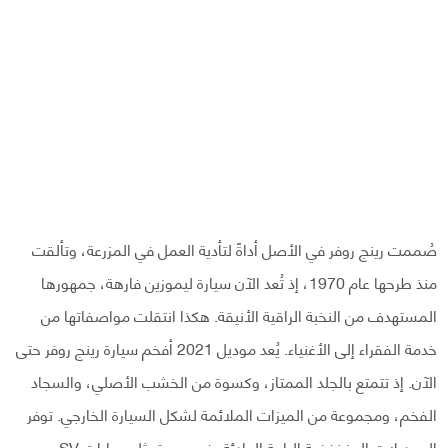
صُممت رينج روفر في الأصل أداةً لتأدية العمل في المزرعة، وتألقت
منذ طرحها عام 1970، إذ تُعد الآن سيارة ليموزين فارهة، جمهورها
المستهدف من النخبة الراقية الأنيقة. هكذا انتقلت مواصفاتها من
خدمة الفقراء إلى الأغنياء. يُعد موديل 2021 أفخم سيارة رينج روفر حتى
الآن. إذ تتمتع بالجلد الممتاز، وكسوة من الخشب الأصلي، والسجاد
الفخم، ومجموعة من الميزات الملائمة لشكل السيارة الخارجي. توفر
الموديلات المنخفضة الراحة الهادئة، في حين تمثل سيارات SV