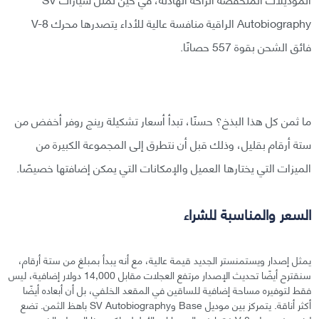
Autobiography الراقية منافسة عالية للأداء يتصدرها محرك V-8
فائق الشحن بقوة 557 حصانًا.
ما ثمن كل هذا البذخ؟ حسنًا، تبدأ أسعار تشكيلة رينج روفر أخفض من
ستة أرقام بقليل، وذلك قبل أن نتطرق إلى المجموعة الكبيرة من
الميزات التي يختارها العميل والإمكانات التي يمكن إضافتها خصيصًا.
السعر والمناسبة للشراء
يمثل إصدار ويستمنستر الجديد قيمة عالية، مع أنه يبدأ بمبلغ من ستة أرقام،
سنقترح أيضًا تحديث الإصدار مرتفع العجلات مقابل 14,000 دولار إضافية، ليس
فقط لتوفيره مساحة إضافية للساقين في المقعد الخلفي، بل أن أبعاده أيضًا
أكثر أناقة. يتمركز بين موديل Base وSV Autobiography باهظ الثمن. تضع