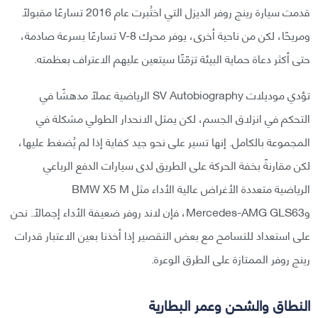
قدمت سيارة رينج روفر الديزل التي اختُبرت عام 2016 تسارعًا مقبولًا
ومريحًا، لكن من ناحية أخرى، يوفر محرك V-8 تسارعًا بسرعة صادمة،
حتى أكثر دعاة حماية البيئة تزمّتًا سيتعين عليهم الاعتراف بعظمته.
تؤدي موديلات SV Autobiography الرياضية عملًا مدهشًا في
التحكم في انزلاق الجسم، لكن يمثل الانحدار الطولي مشكلة في
المجموعة بالكامل. إنها تسير على نحو جيد كفاية إذا لم يُضغط عليها،
لكن مقارنةً بخفة الحركة على الطريق لدى سيارات الدفع الرباعي
الرياضية متعددة الأغراض عالية الأداء مثل BMW X5 M
وMercedes-AMG GLS63، فإن لاند روفر ضعيفة الأداء إجمالًا. نحن
على استعداد للتسامح مع بعض التقصير إذا أخذنا بعين الاعتبار قدرات
رينج روفر الممتازة على الطرق الوعرة.
النطاق والشحن وعمر البطارية