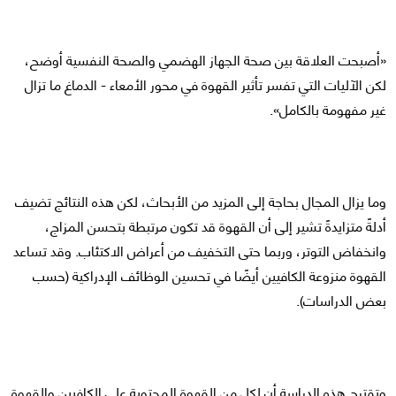
«أصبحت العلاقة بين صحة الجهاز الهضمي والصحة النفسية أوضح،
لكن الآليات التي تفسر تأثير القهوة في محور الأمعاء - الدماغ ما تزال
غير مفهومة بالكامل».
وما يزال المجال بحاجة إلى المزيد من الأبحاث، لكن هذه النتائج تضيف
أدلةً متزايدةً تشير إلى أن القهوة قد تكون مرتبطة بتحسن المزاج،
وانخفاض التوتر، وربما حتى التخفيف من أعراض الاكتئاب. وقد تساعد
القهوة منزوعة الكافيين أيضًا في تحسين الوظائف الإدراكية (حسب
بعض الدراسات).
وتقترح هذه الدراسة أن لكلٍ من القهوة المحتوية على الكافيين والقهوة