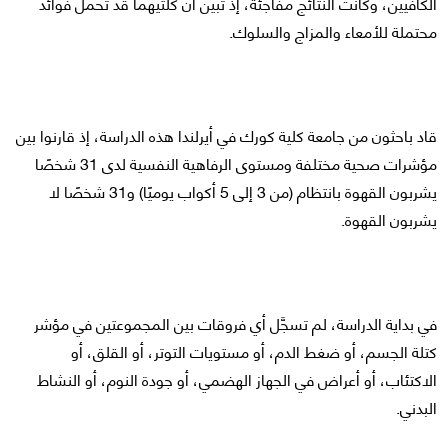
الكافيين، وكانت النتائج مفاجئة، إذ تبين أن كلتيهما قد تحمل فوائد
محتملة للأمعاء والمزاج والسلوك.
قاد باحثون من جامعة كلية كورك في أيرلندا هذه الدراسة، إذ قارنوا بين
مؤشرات صحية مختلفة ومستوى الرفاهية النفسية لدى 31 شخصًا
يشربون القهوة بانتظام (من 3 إلى 5 أكواب يوميًا) و31 شخصًا لا
يشربون القهوة.
في بداية الدراسة، لم تسجَّل أي فروقات بين المجموعتين في مؤشر
كتلة الجسم، أو ضغط الدم، أو مستويات التوتر، أو القلق، أو
الاكتئاب، أو أعراض في الجهاز الهضمي، أو جودة النوم، أو النشاط
البدني.