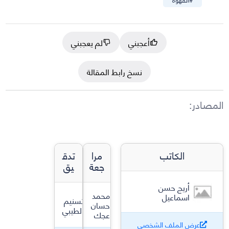
أعجبني
لم يعجبني
نسخ رابط المقالة
المصادر
:
الكاتب
مرا
تدق
جعة
يق
أريج حسن
محمد
اسماعيل
تسنيم
حسان
الطيبي
عجك
عرض الملف الشخصي