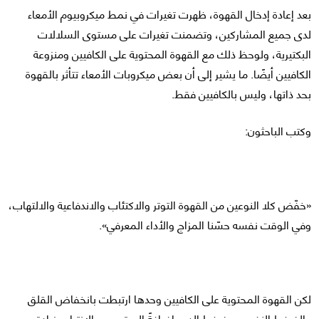
بعد إعادة إدخال القهوة، ظهرت تغيرات في نمط ميكروبيوم الأمعاء
لدى جميع المشاركين، وتضمنت تغيرات على مستوى السلالات
البكتيرية، ولوحظ ذلك مع القهوة المحتوية على الكافيين ومنزوعة
الكافيين أيضًا. ما يشير إلى أن بعض ميكروبات الأمعاء تتأثر بالقهوة
بحد ذاتها، وليس بالكافيين فقط.
وكتب الباحثون:
«خفّض كلا النوعين من القهوة التوتر والاكتئاب والاندفاعية والالتهاب،
وفي الوقت نفسه حسّنا المزاج والأداء المعرفي».
لكن القهوة المحتوية على الكافيين وحدها ارتبطت بانخفاض القلق
والضغط النفسي وضغط الدم، إضافةً إلى تحسين الانتباه وزيادة