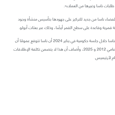
 طلبات ناسا وغيرها من العملاء».
، ستحرر ميزانية وكالة الفضاء ناسا من جديد للتركيز على جهودها بتأسيس منشأة وجود
مرية وقاعدة على سطح القمر أيضًا، وذلك عبر بعثات أبولو.
ذكر جورج سكوت بوصفه القائم بأعمال المفتش العام لناسا خلال جلسة حكومية في يناير 2024 أن ناسا تتوقع عمومًا أن
تصل تكاليف أرتيميس الإجمالية إلى 93 مليار دولار بين عامي 2012 و 2025، وأضاف أن هذا لا يتضمن تكلفة الإطلاقات