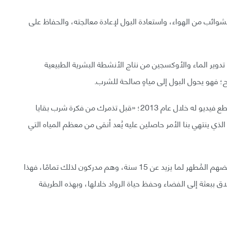
شوائب من الهواء، واستعادة البول لإعادة معالجته، والحفاظ على
نظام مماثل يقوم على تدوير الماء والأوكسجين من نتاج الأنشطة البشرية الطبيعية
؛ فهو يحول البول إلى مياهٍ صالحة للشرب.
وأدلى قائد محطة الفضاء الدولية كريس هادفيلد في مقطع فيديو له خلال عام 2013؛ «قبل تذمرك من فكرة شرب بقايا
ذي ينتهي بنا الأمر حاصلين عليه يُعد أنقى من معظم المياه التي
ففي الواقع كان رواد محطة الفضاء ISS يشربون بول بعضهم المُطهر لما يزيد عن 15 سنة، وهم مدركون لذلك تمامًا، فهذا
اق ببعثة إلى الفضاء وحفظ حياة الرواد خلالها، وبهذه الطريقة