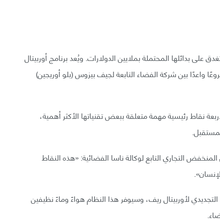
ق على بدائلها المحتملة بملايين الدولارات. ويُعد برنامج أوربيتال
إذ يُعد مشروعًا واعدًا بين شركة الفضاء التابعة لجيف بيزوس (بلو أوريجين)
ال ريف لأربعة نقاط رئيسية مهمة متعلقة ببعض تقنياتها الأكثر أهمية،
لمستقبل.
المنخفض التجاري التابع لوكالة ناسا الفضائية: «هذه النقاط
إنسان».
لتجديدي لأوربيتال ريف، وسيوفر هذا النظام هواءً وماءً نظيفين
اء.