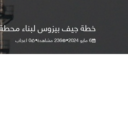
خطة جيف بيزوس لبناء محطة فض
6 مايو 2024
236
مشاهدة
0
اعجاب
•
•