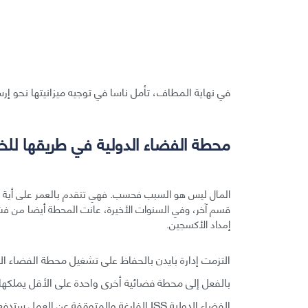
في نهاية المطاف، تأمل ناسا في توجيه ميزانيتها نحو إرس
محطة الفضاء الدولية في طريقها للخ
المال ليس هو السبب فحسب. فهي تتقدم بالعمر على أية ح
قسم آخر، وفي السنوات الأخيرة، عانت المحطة أيضا من فشل
إمداد الأكسجين.
بالفعل إلى محطة فضائية أخرى واحدة على الأقل يملكه
الفضاء الدولية ISS الفارغة والمتوقفة عن العمل ستدفع نفسها إلى الغلاف الجوي وتحترق في أثناء هبوطها نحو المحيط.