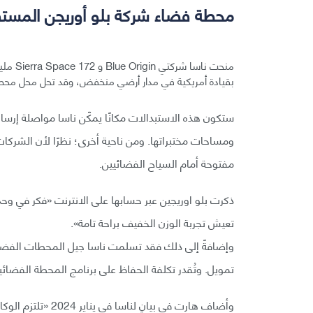
محطة فضاء شركة بلو أوريجن المستق
منحت ن
بقيادة أمريكية في مدار أرضي منخفض، وقد تحل محل محطة 
ستكون هذه الاستبدالات مكانًا يمكّن ناسا مواصلة إرسال
ومساحات مختبراتها. ومن ناحية أخرى؛ نظرًا لأن الشركات
مفتوحة أمام السياح الفضائيين.
ذكرت بلو اوريجين عبر حسابها على الانترنت «فكر في وحد
تعيش تجربة الوزن الخفيف براحة تامة».
وإضافةً إلى ذلك فقد تسلمت ناسا جيل المحطات الفضائية 
تمويل. وتُقدر تكلفة الحفاظ على برنامج المحطة الفضائية الدولية بحوالي 3 مليار
وأضاف هارت في بيان