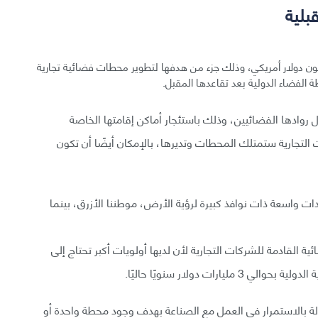
بلية
اسا شركتي Blue Origin و Sierra Space 172 مليون دولار أمريكي، وذلك جزء من هدفها لتطوير محطات فضائية تجارية
الفضاء الدولية بعد تقاعدها المقبل.
 روادها الفضائيين، وذلك باستئجار أماكن إقامتها الخاصة
 التجارية ستمتلك المحطات وتديرها، بالإمكان أيضًا أن تكون
ات واسعة ذات نوافذ كبيرة لرؤية الأرض، موطننا الأزرق، بينما
القادمة للشركات التجارية لأن لديها أولويات أكبر تحتاج إلى
ات دولار سنويًا حاليًا.
ٍ لناسا في يناير 2024 «تلتزم الوكالة بالاستمرار في العمل مع الصناعة بهدف وجود محطة واحدة أو