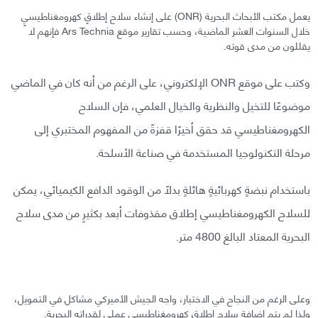
يعمل مكتب الأبحاث البحرية (ONR) على إنشاء سلاح إطلاقٍ كهرومغناطيسيٍ
خلال السنوات العشر الماضية، وحسب تقارير موقع Ars Technia فإنهم لا
يقللون من مدى قوته.
وكتب على موقع ONR الإلكتروني، على الرغم من أنه كان في الماضي
موضوعًا للتخيل والنظرية والخيال العلمي، فإن السلاح
الكهرومغناطيسي قد حقق أخيرًا قفزةً من المفهوم المختبري إلى
مرحلة التكنولوجيا المستخدمة في صناعة الأسلحة.
باستخدام نبضةٍ كهربائيةٍ هائلةٍ بدلًا من الوقود الدافع الكيميائي، يمكن
للسلاح الكهرومغناطيسي إطلاق مقذوفات أبعد بكثيرٍ من مدى سلاح
البحرية المعتاد البالغ 4800 متر.
وعلى الرغم من النجاح في الاختبار، واجه الجيش الأميركي مشاكل في التمويل،
ولذا لم يتم إضافة سلاح إطلاقٍ كهرومغناطيسيٍ عمليٍ لقدراته البحرية.