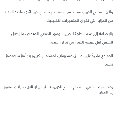
ولأن السلاح الكهرومغناطيسي يستخدم نبضاتٍ كهربائيةٍ، فلديه العديد
من المزايا التي تفوق المتفجرات التقليدية.
بالإضافة إلى عدم الحاجة لتخزين الوقود الدفعي المتفجر، ما يجعل
السفن أقل عرضةً للضرر من نيران العدو.
المدافع قادرةٌ على إطلاق مقذوفاتٍ لمسافاتٍ كبيرةٍ بتكلُفةٍ منخفضةٍ
نسبيًا.
وقد نظرت ناسا في استخدام السلاح الكهرومغناطيسي لإطلاق حمولاتٍ صغيرةٍ
إلى المدار.