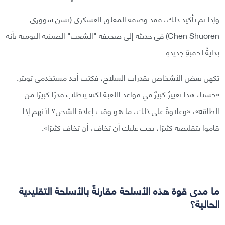
وإذا تم تأكيد ذلك، فقد وصفه المعلق العسكري (تشن شووري-
Chen Shuoren) في حديثه إلى صحيفة "الشعب" الصينية اليومية بأنه
بدايةٌ لحقبةٍ جديدةٍ.
تكهن بعض الأشخاص بقدرات السلاح، فكتب أحد مستخدمي تويتر:
«حسنا، هذا تغييرٌ كبيرٌ في قواعد اللعبة لكنه يتطلب قدرًا كبيرًا من
الطاقة»، «وعلاوةً على ذلك، ما هو وقت إعادة الشحن؟ لأنهم إذا
قاموا بتقليصه كثيرًا، يجب عليك أن تخاف، أن تخاف كثيرًا».
ما مدى قوة هذه الأسلحة مقارنةً بالأسلحة التقليدية
الحالية؟