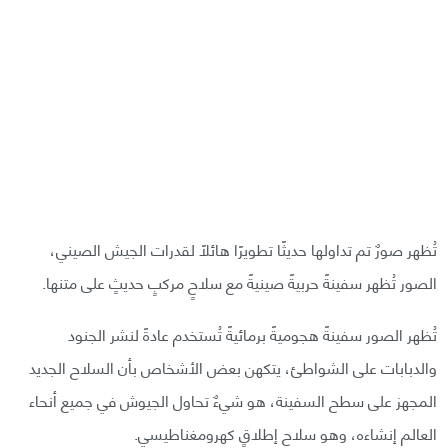
تُظهر صورٌ تم تداولها حديثًا تطويرًا هائلًا لقدرات الجيش الصيني،
الصور تُظهر سفينةً حربيةً صينيةً مع سلاحٍ مركبٍ حديثٍ على متنها.
تُظهر الصور سفينةً هجوميةً برمائيةً تُستخدم عادةً لنشر الجنود
والدبابات على الشواطئ، يتكهن بعض الأشخاص بأن السلاح الجديد
المجهز على سطح السفينة، هو شيءٌ تحاول الجيوش في جميع أنحاء
العالم إنشاءه، وهو سلاح إطلاقٍ كهرومغناطيسيٍ.