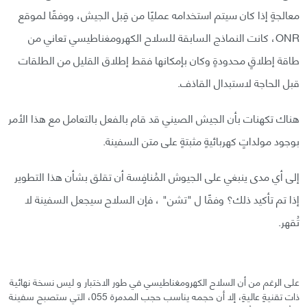
معالجةٍ إذا كان سيتم استخدامه عمليًا من قِبل الجيش، ووفقًا لموقع
ONR، كانت النماذج السابقة للسلاح الكهرومغناطيسي تعاني من
طاقة إطلاقٍ محدودةٍ وكان بإمكانها فقط إطلاق القليل من الطلقات
قبل الحاجة لاستبدال القاذف.
هناك تكهنات بأن الجيش الصيني قد قام بالفعل بالتعامل مع هذا الأمر
بوجود مولداتٍ كهربائيةٍ مثبتةٍ على متن السفينة.
إلى أي مدى ينبغي على الجيوش المُنافِسة أن تقلق بشأن هذا التطوير
إذا تم تأكيد ذلك؟ وفقًا ل "تشن" ، فإن السلاح سيجعل السفينة لا
تُقهر.
على الرغم من أن السلاح الكهرومغناطيسي في طور الاختبار و ليس نسخة نهائية
ذات تقنيةٍ عاليةٍ، إلا أن حجمه يناسب حجب المدمرة 055، التي ستصبح سفينة