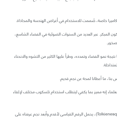
 كاميرا خاصة، صُممت للاستخدام في أغراض الهندسة والمحاذاة.
رق كبير الكون المبكر. عبر العديد من السنوات الضوئية في الفضاء الشاسع،
لصخور.
تيجة نمو الفضاء وتمدده، وطرأ عليها الكثير من التشوه والانحناء
متداخلة.
ا، ما أعطانا لمحة عن نجم قديم.
لعلماء إنه مميز بما يكفي ليتطلب استخدام تلسكوب مختلف لإلقاء
هذا النجم المُسمى (WHL0137-LS) أو (Tolkienesque Earendel)، يحمل الرقم القياسي لأقدم وأبعد نجم عرفناه على