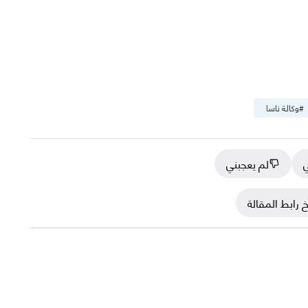
#
وكالة ناسا
ي
لم يعجبني
 رابط المقالة