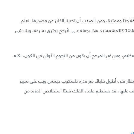
ةً جدًا وممتدة، ومن الصعب أن تخبرنا الكثير عن مصدرها. نعلم
الآن أن هذا النجم ربما كان حارًا وكبيرًا، ويتراوح بين 50 و100 كتلة شمسية. هذا يجعله على الأرجح يحترق بسرعة، ويتلاشى
ن سنة من الانفجار العظيم، ومن غير المرجح أن يكون من النجوم الأولى في الكون، لكنه
انتظار فترة أطول قليلًا. مع قدرة تلسكوب جيمس ويب على تمييز
 عليها، قد يستطيع علماء الفلك قريبًا استخلاص المزيد من
ن