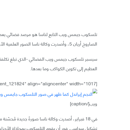
الصاروخ أريان 5، وأصدرت وكالة ناسا الصور العلمية الأولى من المرصد في بث مباشر في 12 يوليو.
العظيم إلى تكوين الكواكب وما بعدها.
[caption id="attachment_121824" align="aligncenter" width="1017"]
ويب[/caption]
تشكيل سداسي. فور أن يقوم التلسكوب بمحاذاة الأجزاء ا