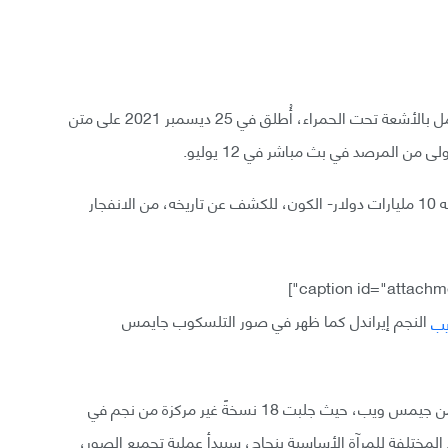
تلسكوب جيمس ويب التابع لناسا هو مرصد فضائي يعمل بالأشعة تحت الحمراء، أُطلق في 25 ديسمبر 2021 على متن
سيسبر تلسكوب جيمس ويب الفضائي -الذي تبلغ تكلفته 10 مليارات دولار- الكون، للكشف عن تاريخه، من الانفجار
النجم إيراندل كما ظهر في صور التلسكوب جايمس
في 18 فبراير، أصدرت وكالة ناسا صورةً جديدة مُحسّنة من جيمس ويب، حيث جلبت 18 نسخةً غير مركزة من نجم في
لمختلفة للمرآة الأساسية بنجاح، سيبدأ عملية تجميع الصور،