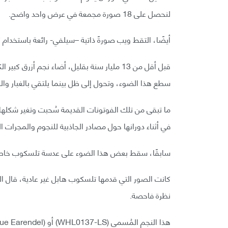
لنحصل على 18 صورة مجمعة في عرض واحد واضح.
أيضًا، التقط ويب صورةً ذاتية –سيلفي- رائعة باستخدام
قبل أقل من 13 مليار سنة بقليل، أضاء نجم أز
سطع هذا الضوء، وتحول إلى ظل بينما يلتقي بالغبار وا
ما تبقى من تلك الفوتونات القديمة سُحبت وتغير شكلها ن
في أثناء دورانها حول مصادر الجاذبية للنجوم والمجرات ال
سابقًا، سقط بعض هذا الضوء على عدسة تلسكوب خاص بن
كانت الصور التي قدمها تلسكوب هابل غير عادية، قال ا
نظرة فاحصة.