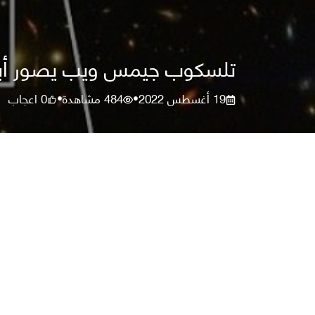
تلسكوب جيمس ويب يصور أبعد
19 أغسطس 2022
484
مشاهدة
0
اعجاب
•
•