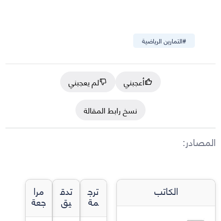
#
التمارين الرياضية
أعجبني
لم يعجبني
نسخ رابط المقالة
المصادر
:
الكاتب
ترج
تدق
مرا
مة
يق
جعة