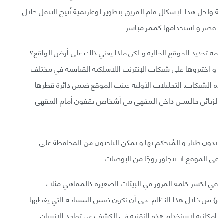
لحل هذا الإشكال قامَ الفريق بتطوير لوغارتمية تُتيح التنقل خلال
لأقصر و استخدامها كَممر مباشر.
مة تحديد الموقع الحالية و لكن ماذا يعني ذلك على أرض الواقع؟
 و اختبروها على شبكات الإنترنت اللاسلكية القياسية في مختلف
الشبكات. التحليلات الأولية عَينت الموقع ضمن دائرة قطرها
لزبائن جالسين داخل المقهى من أشخاص يقفون أمام المقهى
 بدون طيار و المُتحكم بها و تمكن الباحثون من المحافظة على
الموقع لا تتجاوز زوجًا من البوصات.
ي لكسر كلمة المرور في البيئات الصغيرة كالمقاهي مثلا،
تر) من خلال هذا النظام على أن تكون ضمن المساحة التي يغطيها
 إمكانية لاستخدام هذه التقنية في الكشف عن تواجد الإنسان