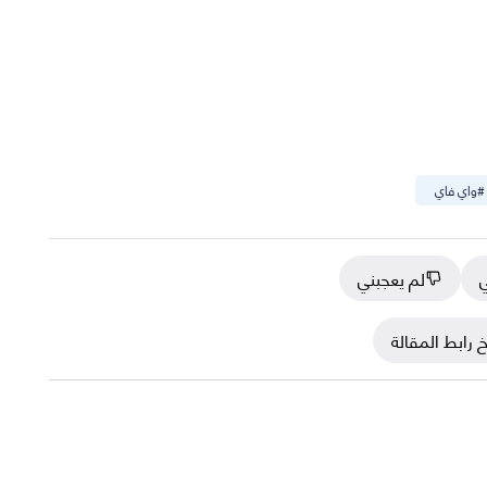
#
واي فاي
ي
لم يعجبني
 رابط المقالة