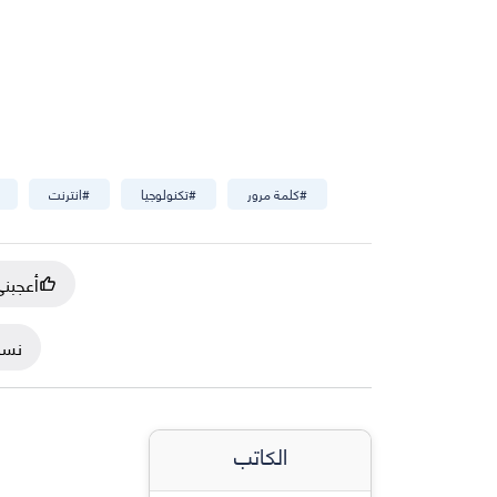
#
كلمة مرور
#
تكنولوجيا
#
انترنت
أعجبن
نسخ
الكاتب