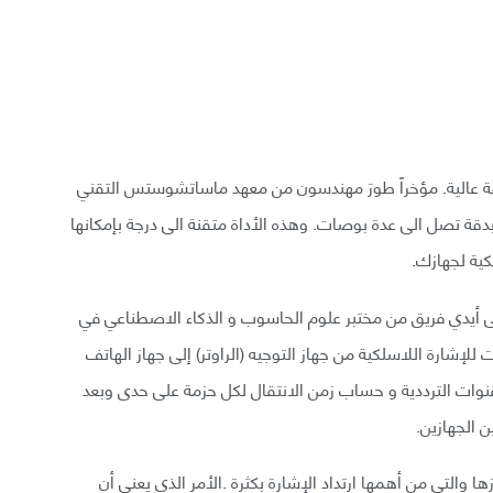
دقة عالية. مؤخراً طورَ مهندسون من معهد ماساتشوستس التقني
دقة تصل الى عدة بوصات. وهذه الأداة متقنة الى درجة بإمكانها
كية لجهازك.
Chro) وقد تم تصنيعها على أيدي فريق من مختبر علوم الحاسوب و الذكاء الاصطناعي في
للإشارة اللاسلكية من جهاز التوجيه (الراوتر) إلى جهاز الهاتف
وات الترددية و حساب زمن الانتقال لكل حزمة على حدى وبعد
ن الجهازين.
 والتي من أهمها ارتداد الإشارة بكثرة .الأمر الذي يعني أن