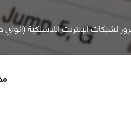
رور لشبكات الإنترنت اللاسلكية (الواي ف
مق