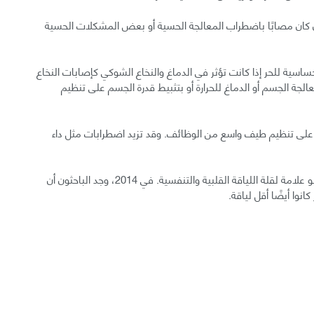
ان مصابًا باضطراب المعالجة الحسية أو بعض المشكلات الحسية
اسية للحر إذا كانت تؤثر في الدماغ والنخاع الشوكي كإصابات النخاع
جة الجسم أو الدماغ للحرارة أو بتثبيط قدرة الجسم على تنظيم
 على تنظيم طيف واسع من الوظائف. وقد تزيد اضطرابات مثل داء
قلة اللياقة البدنية: لبعض الناس، عدم تحمل الحر هو علامة لقلة اللياقة القلبية والتنفسية. في 2014، وجد الباحثون أن
نوا أيضًا أقل لياقة.