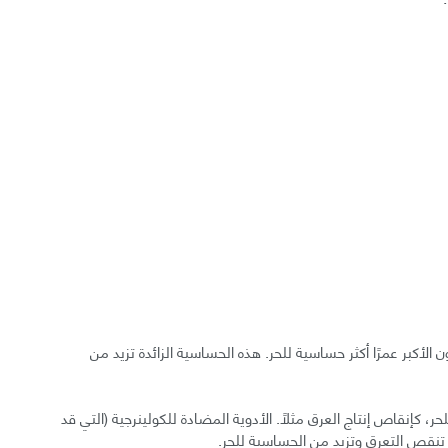
ون الرضع والأطفال دون سن 4 والبالغون الأكبر عمرًا أكثر حساسية للحر. هذه الحساسية الزائدة تزيد من
، كإنقاص إنتاج العرق مثلًا. الأدوية المضادة للكولينرجية (التي قد
د تنقص التعرق وتزيد من الحساسية للحر.