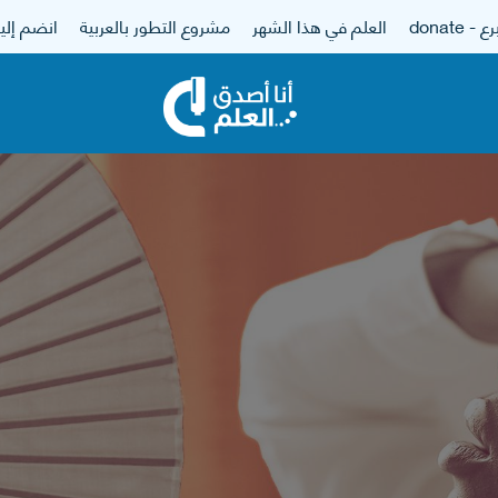
 - donate
العلم في هذا الشهر
مشروع التطور بالعربية
انضم إلين