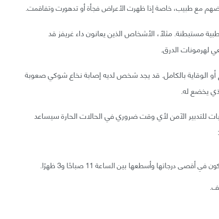
راضهم مع طبيب، خاصة إذا ظهرت الأعراض فجأة أو تدهورت وتفاقمت.
طبية مستبطنة. مثلًا، الأشخاص الذين يعانون داء غريفز قد
ي لهرمونات الدرق.
اج أو الوقاية بالكامل. قد يجد شخص لديه إصابة نخاع شوكي صعوبة
ذي يخضع له.
يات للتدبير الآمن لأي وقت ضروري في الحالات الحارة سيساعد
درجاتها وأسطعها بين الساعة 11 صباحًا و3 ظهرًا.
يف.