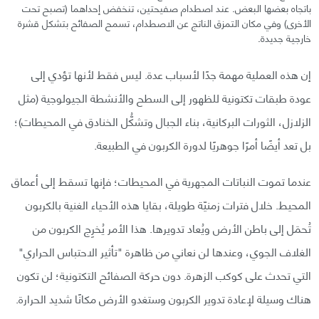
باتجاه بعضها البعض. عند اصطدام صفيحتين، تنخفض إحداهما (تصبح تحت
الأخرى) وفي مكان التمزق الناتج عن الاصطدام، تسمح الصفائح بتشكل قشرة
خارجية جديدة.
إن هذه العملية مهمة جدًا لأسباب عدة. ليس فقط لأنها تؤدي إلى
عودة طبقات تكتونية للظهور إلى السطح والأنشطة الجيولوجية (مثل
الزلازل، الثورات البركانية، بناء الجبال وتشكُّل الخنادق في المحيطات)؛
بل تعد أيضًا أمرًا جوهريًا لدورة الكربون في الطبيعة.
عندما تموت النباتات المجهرية في المحيطات؛ فإنها تسقط إلى أعماق
المحيط. خلال فترات زمنيّة طويلة، بقايا هذه الأحياء الغنية بالكربون
تُحمَل إلى باطن الأرض ويُعاد تدويرها. هذا الأمر يُخرِج الكربون من
الغلاف الجوي، وعندها لن نعاني من ظاهرة "تأثير الاحتباس الحراري"
التي تحدث على كوكب الزهرة. دون حركة الصفائح التكتونية؛ لن تكون
هناك وسيلة لإعادة تدوير الكربون وستغدو الأرض مكانًا شديد الحرارة.