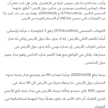
وكُتِبَ عنه الكثير لذا فلن نخوض كثيرًا في التفاصيل. ولكن هل كنت تعلم أن
هناك كويكبين إضافيين موجودين في مدارين حول الأرض؟ أُطلِق عليهما
الاسمين التاليين: (3753cruithre) و (2002AA29)، وهما جزء من عدد كبير جدًا
من الكويكبات التي تسمى (NEOs) أو الأجسام القريبة من الأرض.
الكويكب المسمى (3753cruithre) يبلغ 5 كيلومترات عرضًا ويُسمَّى
أيضًا بالقمر الثاني للأرض. إنه لا يدور حقًا حول الأرض ولكن له مدار
مزامن لكوكب الأرض. إن مداره يوحي بأنه يدور حول الأرض في
مسارها، ولكن في الواقع يتبع هذا القمر مداره الخاص وهو مدار مميز
حول الشمس.
بينما يبلغ (2002AA29) عرضًا مقداره 60 متر ويصنع مدار يشبه حدوة
الحصان حول الأرض، ما يجعله قريبًا من الأرض كل 95 سنة. في
غضون 600 عام، سيبدو وكأنه يحيط بالأرض في مدار شبه تابع للأرض.
اقترح العلماء أن ذلك الأمر قد يكون هدفًا جيدًا لمهمة استكشافية في
الفضاء.