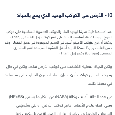
10- الأرض هي الكوكب الوحيد الذي يعج بالحياة:
لقد اكتشفنا دليلًا قديمًا لوجود الماء والجزيئات العضوية الأساسية على كوكب
المريخ، ووحدات بناء أساسية للحياة على قمر كوكب زحل المُسمّى (Titan).
يمكننا أن نرى جزيئات الأمينو أسيد في السدم الموجودة في عمق الفضاء، وقد
خمن العلماء وجودًا ممكنًا للحياة أسفل القشرة المتجمدة لقمر المشتري
المسمى (Europa) وقمر زحل (Titan).
ولكن الحياة الفعلية اكتُشفت على كوكب الأرض فقط. ولكن في حال
وجود حياة على كواكب أخرى، فإن العلماء يبنون التجارب التي ستساعد
في معرفة ذلك.
في هذه الحالة، أعلنت وكالة (NASA) عن ابتكار ما يسمى (NExSS)
وهي رابطة علوم الأنظمة خارج كوكب الأرض، والتي ستُمضِي
السنوات القادمة في دراسة البيانات المرسلة من تلسكوب كيبلر