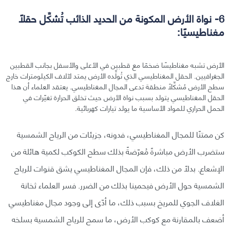
6- نواة الأرض المكونة من الحديد الذائب تُشكِّل حقلًا
مغناطيسيًا:
الأرض تشبه مغناطيسًا ضخمًا مع قطبين في الأعلى والأسفل بجانب القطبين
الجغرافيين. الحقل المغناطيسي الذي تُولِّده الأرض يمتد لآلاف الكيلومترات خارج
سطح الأرض مُشكِّلًا منطقة تدعى المجال المغناطيسي. يعتقد العلماء أن هذا
الحقل المغناطيسي يتولد بسبب نواة الأرض حيث تخلق الحرارة تغيّرات في
الحمل الحراري للمواد الأساسية ما يولد تيارات كهربائية.
كن ممتنًا للمجال المغناطيسي، فدونه، جزيئات من الرياح الشمسية
ستضرب الأرض مباشرةً مُعرّضةً بذلك سطح الكوكب لكمية هائلة من
الإشعاع. بدلًا من ذلك، فإن المجال المغناطيسي يشق قنوات للرياح
الشمسية حول الأرض فيحمينا بذلك من الضرر. فسر العلماء ثخانة
الغلاف الجوي للمريخ بسبب ذلك، ما أدّى إلى وجود مجال مغناطيسي
أضعف بالمقارنة مع كوكب الأرض، ما سمح للرياح الشمسية بسلخه