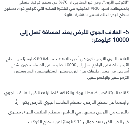
"الكوكب الأزرق". ومن غير المفاجئ أن 70% من سطح كوكبنا مغطّى
بالمحيطات. نسبة 30% المتبقية هي القشرة الصلبة التي تتوضع فوق مستوى
سطح البحر؛ لذلك تسمى بالقشرة القارية.
5- الغلاف الجوي للأرض يمتد لمسافة تصل إلى
10000 كيلومتر:
الغلاف الجوي للأرض يكون في أثخن حالاته عند مسافة 50 كيلومترًا من سطح
الأرض، لكنه في الواقع يصل إلى 10000 كيلومتر في الفضاء. يتكون بشكل
أساسي من خمس طبقات هي: التروبوسفير، الستراتوسفير، الميزوسفير،
الترموسفير والإكسوسفير.
كقاعدة، يتناقص ضغط الهواء والكثافة كلما ارتفعنا في الغلاف الجوي
وابتعدنا عن سطح الأرض. معظم الغلاف الجوي للأرض يكون رثًا
بالقرب من الأرض نفسها. في الواقع، معظم الغلاف الجوي محتوى
في الجزء الذي يبعد حوالي 11 كيلومترًا عن سطح الكوكب.