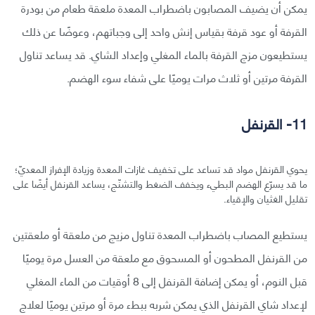
يمكن أن يضيف المصابون باضطراب المعدة ملعقة طعام من بودرة
القرفة أو عود قرفة بقياس إنش واحد إلى وجباتهم، وعوضًا عن ذلك
يستطيعون مزج القرفة بالماء المغلي وإعداد الشاي. قد يساعد تناول
القرفة مرتين أو ثلاث مرات يوميًا على شفاء سوء الهضم.
11- القرنفل
يحوي القرنفل مواد قد تساعد على تخفيف غازات المعدة وزيادة الإفراز المعديّ؛
ما قد يسرّع الهضم البطيء ويخفف الضغط والتشنّج، يساعد القرنفل أيضًا على
تقليل الغثيان والإقياء.
يستطيع المصاب باضطراب المعدة تناول مزيج من ملعقة أو ملعقتين
من القرنفل المطحون أو المسحوق مع ملعقة من العسل مرة يوميًا
قبل النوم، أو يمكن إضافة القرنفل إلى 8 أوقيات من الماء المغلي
لإعداد شاي القرنفل الذي يمكن شربه ببطء مرة أو مرتين يوميًا لعلاج