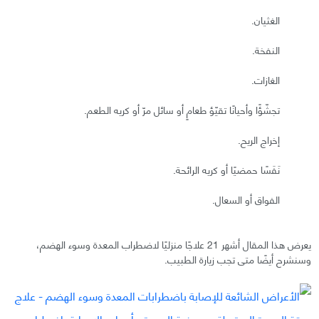
الغثيان.
النفخة.
الغازات.
تجشّؤًا وأحيانًا تقيّؤ طعامٍ أو سائل مرّ أو كريه الطعم.
إخراج الريح.
نَفَسًا حمضيًا أو كريه الرائحة.
الفواق أو السعال.
يعرض هذا المقال أشهر 21 علاجًا منزليًا لاضطراب المعدة وسوء الهضم،
وسنشرح أيضًا متى تجب زيارة الطبيب.