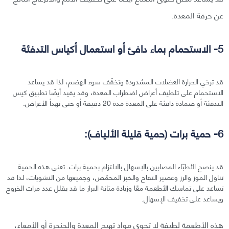
عن حرقة المعدة.
5- الاستحمام بماء دافئ أو استعمال أكياس التدفئة
قد ترخي الحرارة العضلات المشدودة وتخفّف سوء الهضم، لذا قد يساعد
الاستحمام على تلطيف أعراض اضطراب المعدة، وقد يفيد أيضًا تطبيق كيس
التدفئة أو ضمادة دافئة على المعدة مدة 20 دقيقة أو حتى تهدأ الأعراض.
6- حمية برات (حمية قليلة الألياف):
قد ينصح الأطبّاء المصابين بالإسهال بالالتزام بحمية برات. تعني هذه الحمية
تناول الموز والرز وعصير التفاح والخبز المحمّص، وجميعها من النشويات، لذا قد
تساعد على تماسك الأطعمة معًا وزيادة متانة البراز ما قد يقلل عدد مرات الخروج
ويساعد على تخفيف الإسهال.
هذه الأطعمة لطيفة لا تحوي مواد تهيج المعدة والحنجرة أو الأمعاء،