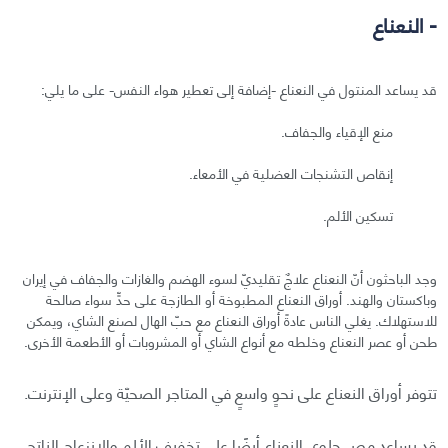
- النعناع
قد يساعد المنتول في النعناع -إضافة إلى تعطير هواء النفس- على ما يلي:
منع الإقياء والجفاف.
إنقاص التشنجات العضلية في الأمعاء.
تسكين الألم.
وجد الباحثون أنّ النعناع علاجٌ تقليديّ لسوء الهضم والغازات والجفاف في إيران
وباكستان والهند. أوراق النعناع المطبوخة أو الطازجة على حدٍّ سواء صالحة
للاستهلاك. يغلي الناس عادةً أوراق النعناع مع حبّ الهال لصنع الشاي، ويمكن
طحن أو عصر النعناع وخلطه مع أنواع الشاي أو المشروبات أو الأطعمة الأخرى.
تتوفر أوراق النعناع على نحوٍ واسعٍ في المتاجر الصحيّة وعلى الإنترنت.
قد يساعد مص حلوى النعناع أيضًا على تخفيف الألم والانزعاج الناتج