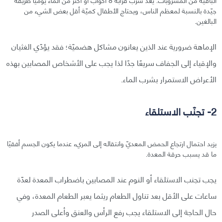
جيّدة بالنسبة لمعظم الناس، ويحتاج الأطفال كميّة أقل بعض الشيء من
البالغين.
الإماهة ضرورية عند الذين يعانون مشاكل هضميّة؛ فقد يؤدّي الغثيان
والإقياء إلى الجفاف سريعًا جدًا لذا يجب على الأشخاص المصابين بهذه
الأعراض الاستمرار بشرب الماء.
2- تجنّب الاستلقاء
يزيد احتمال ارتجاع الحمض المعديّ وانتقاله إلى المريء عندما يكون الجسم أفقيًا
ما قد يسبب حرقة المعدة.
يجب تجنب الاستلقاء أو النوم عند المصابين باضطراب المعدة لعدّة
ساعات على الأقل بعد تناول الطعام ريثما يعبر الطعام المعدة، وفي
حال الحاجة إلى الاستلقاء يجب رفع الرأس والعنق وأعلى الصدر