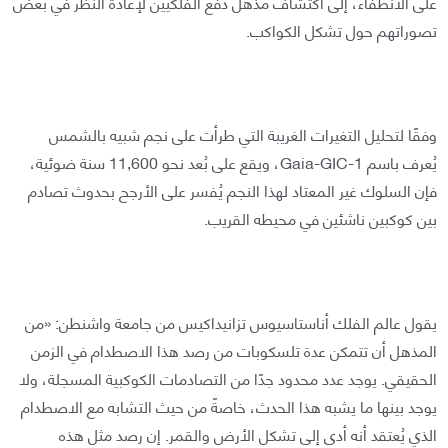
على الانطفاء، إلى اكتشاف مذهل دفع الفلكيين لإعادة النظر في بعض
تصوراتهم حول تشكل الكواكب.
وفقًا لتحليل التغيرات الغريبة التي طرأت على نجم شبيه بالشمس
يُعرف باسم Gaia-GIC-1، ويقع على بُعد نحو 11,600 سنة ضوئية،
فإن السلوك غير المعتاد لهذا النجم يُفسر على الأرجح بحدوث تصادم
بين كوكبين ناشئين في محيطه القريب.
يقول عالم الفلك أناستاسيوس تزانيداكيس من جامعة واشنطن: «من
المذهل أن تتمكن عدة تلسكوبات من رصد هذا الاصطدام في الزمن
الحقيقي. يوجد عدد محدود جدًا من التصادمات الكوكبية المسجلة، ولا
يوجد بينها ما يشبه هذا الحدث، خاصةً من حيث التشابه مع الاصطدام
الذي يُعتقد أنه أدى إلى تشكل الأرض والقمر. إن رصد مثل هذه