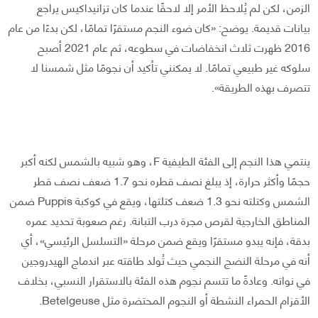
الزمن، لكن لم يُلاحظ الأمر إلا لاحقًا عندما كان تزانيداكيس يراجع
بيانات قديمة. يوضح: «كان ضوء النجم مستقرًا تمامًا، لكن بدءًا من عام
2016 ظهرت ثلاث انخفاضات في سطوعه، ثم عام 2021 أصبح
سلوكه غير طبيعي تمامًا. لا يمكنني تأكيد أن نجومًا مثل شمسنا لا
تتصرف بهذه الطريقة».
ينتمي هذا النجم إلى الفئة الطيفية F، وهو شبيه بالشمس لكنه أكبر
حجمًا وأكثر حرارة، إذ يبلغ نصف قطره نحو 1.7 ضعف نصف قطر
الشمس وكتلته نحو 1.3 ضعف كتلتها، ويقع في كوكبة Puppis ضمن
المناطق الخارجية لقرص مجرة درب التبانة. رغم صعوبة تحديد عمره
بدقة، فإنه يبدو مستقرًا ويقع ضمن مرحلة «التسلسل الرئيسي»، أي
أنه في مرحلة النضج النجمي حيث تُولد طاقته عبر اندماج الهيدروجين
في نواته. وعادةً ما تتسم نجوم هذه الفئة بالاستقرار النسبي، بخلاف
الأقزام الحمراء النشطة أو النجوم المحتضرة مثل Betelgeuse.