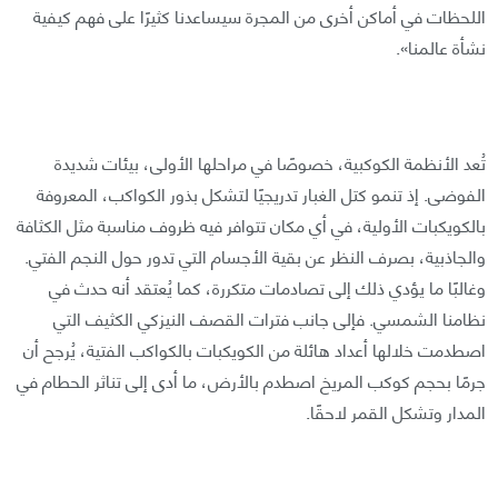
اللحظات في أماكن أخرى من المجرة سيساعدنا كثيرًا على فهم كيفية
نشأة عالمنا».
تُعد الأنظمة الكوكبية، خصوصًا في مراحلها الأولى، بيئات شديدة
الفوضى. إذ تنمو كتل الغبار تدريجيًا لتشكل بذور الكواكب، المعروفة
بالكويكبات الأولية، في أي مكان تتوافر فيه ظروف مناسبة مثل الكثافة
والجاذبية، بصرف النظر عن بقية الأجسام التي تدور حول النجم الفتي.
وغالبًا ما يؤدي ذلك إلى تصادمات متكررة، كما يُعتقد أنه حدث في
نظامنا الشمسي. فإلى جانب فترات القصف النيزكي الكثيف التي
اصطدمت خلالها أعداد هائلة من الكويكبات بالكواكب الفتية، يُرجح أن
جرمًا بحجم كوكب المريخ اصطدم بالأرض، ما أدى إلى تناثر الحطام في
المدار وتشكل القمر لاحقًا.