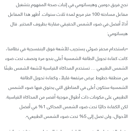
نجح فريق دومين وهيساتومي في إثبات صحة المفهوم بتشغيل
مفاعل مساحته 100 متر مربع لمدة ثلاث سنوات. أظهر هذا المفاعل
أداءً أفضل في ضوء الشمس الحقيقي مقارنة بظروف المختبر. قال
هيساتومي:
«باستخدام محفز ضوئي يستجيب للأشعة فوق البنفسجية في نظامنا،
كانت كفاءة تحويل الطاقة الشمسية أعلى بنحو مرة ونصف تحت ضوء
الشمس الطبيعي … تستخدم المحاكاة القياسية لأشعة الشمس طيفًا
من منطقة خطوط عرض مرتفعة قليلًا، وكفاءة تحويل الطاقة
الشمسية ستكون أعلى في المناطق التي يحتوي فيها ضوء الشمس
الطبيعي على مكونات ذات أطوال موجية أقصر من المحاكاة القياسية.
لكن الكفاءة حاليًا تحت ضوء الشمس المحاكى 1% في أفضل
الأحوال، ولن تصل إلى 5% تحت ضوء الشمس الطبيعي».
يقول الفريق إن المزيد من الباحثين بحاجة إلى تطوير محفزات ضوئية