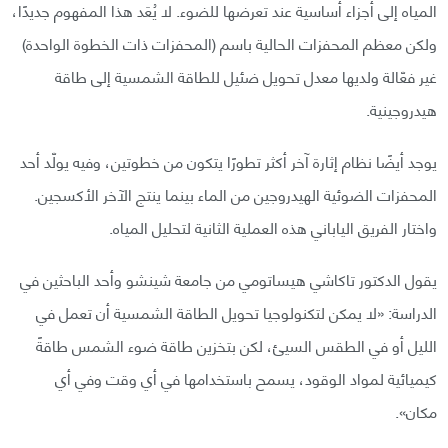
المياه إلى أجزاء أساسية عند تعرضها للضوء. لا يُعَد هذا المفهوم جديدًا،
ولكن معظم المحفزات الحالية باسم (المحفزات ذات الخطوة الواحدة)
غير فعّالة ولديها معدل تحويل ضئيل للطاقة الشمسية إلى طاقة
هيدروجينية.
يوجد أيضًا نظام إثارة آخر أكثر تطورًا يتكون من خطوتين، وفيه يولّد أحد
المحفزات الضوئية الهيدروجين من الماء بينما ينتج الآخر الأكسجين.
واختار الفريق الياباني هذه العملية الثانية لتحليل المياه.
يقول الدكتور تاكاشي هيساتومي من جامعة شينشو وأحد الباحثين في
الدراسة: «لا يمكن لتكنولوجيا تحويل الطاقة الشمسية أن تعمل في
الليل أو في الطقس السيئ، لكن بتخزين طاقة ضوء الشمس طاقةً
كيميائية لمواد الوقود، يسمح باستخدامها في أي وقت وفي أي
مكان».