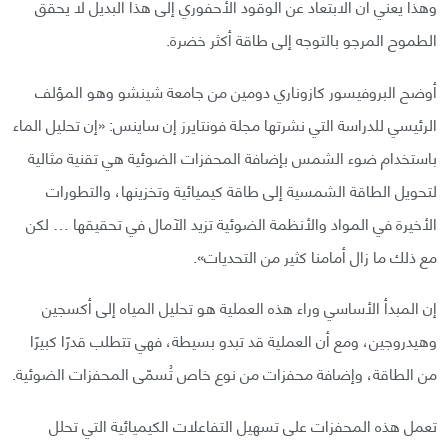
وهذا يعني أن الابتعاد عن الوقود الأحفوري إلى هذا البديل لا يحقق
الطموح المرجو بالتوجه إلى طاقة أكثر خضرة.
أوضح البروفيسور كازوناري دومين من جامعة شينشو وهو المؤلف
الرئيسي للدراسة التي نشرتها مجلة فونتايرز إن ساينس: «إن تحليل الماء
باستخدام ضوء الشمس بإضافة المحفزات الضوئية هي تقنية مثالية
لتحويل الطاقة الشمسية إلى طاقة كيميائية وتخزينها، والتطورات
الأخيرة في المواد والأنظمة الضوئية تزيد الآمال في تحقيقها … لكن
مع ذلك ما زال أمامنا كثير من التحديات».
إن المبدأ الأساسي وراء هذه العملية هو تحليل المياه إلى أكسجين
وهيدروجين، ومع أن العملية قد تبدو بسيطة، فهي تتطلب قدرًا كبيرًا
من الطاقة، وإضافة محفزات من نوع خاص تُسمّى المحفزات الضوئية.
تعمل هذه المحفزات على تسهيل التفاعلات الكيميائية التي تحلل