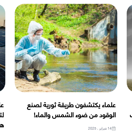
علماء يكتشفون طريقة ثورية لصنع
عل
الوقود من ضوء الشمس والماء!
لت
هي
14 فبراير ، 2025