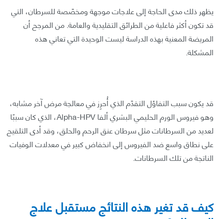
يظهر ذلك مدى الحاجة إلى علاجات موجهة ومخصّصة للسرطان، التي
قد تكون أكثر فاعلية من الطرائق التقليدية والعامة. من المرجح أن
المريضة المعنية بهذه الدراسة ليست الوحيدة التي تعاني هذه
المشكلة.
قد يكون سبب التفاؤل التقدّم الذي أُحرِز في معالجة مرض آخر مشابه،
وهو فيروس الورم الحليمي البشري ألفا Alpha-HPV، الذي كان سببًا
لعديد من السرطانات مثل سرطان عنق الرحم والحلق، وقد أدى التلقيح
على نطاق واسع ضد الفيروس إلى انخفاض كبير في معدلات الوفيات
الناتجة من تلك السرطانات.
كيف قد تغير هذه النتائج مستقبل علاج