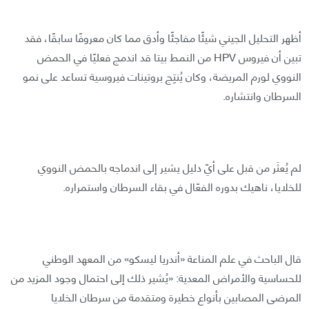
أظهر التحليل الجيني شيئًا مفاجئًا وأدق مما كان معروفًا سابقًا، فقد
تبين أن فيروس HPV من النمط بيتا قد اندمج فعليًا في الحمض
النووي لورم المريضة، وكان يُنتِج بروتينات فيروسية تساعد على نمو
السرطان وانتشاره.
لم يُعثَر من قبل على أيّ دليل يشير إلى اندماجه بالحمض النووي
للخلايا، ناهيك بدوره الفعّال في بقاء السرطان واستمراره.
قال الباحث في علم المناعة «أندريا ليسكو» من المعهد الوطني
للحساسية والأمراض المعدية: «يُشير ذلك إلى احتمال وجود المزيد من
المرضى المصابين بأنواع خطيرة ومتقدمة من سرطان الخلايا