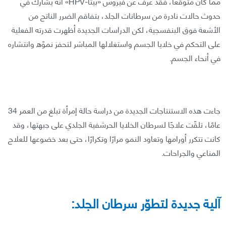
مما كان متوقعًا، فقد عُرف عن فيروس «بيتا-HPV» أنه يشارك في
حدوث حالات نادرة من سرطانات الجلد، بتفاقم الضرر الناتج من
الأشعة فوق البنفسجية، لكن الدراسات الجديدة أظهرت قدرته الفعلية
على التحكم في خلايا الجسم واستغلالها المباشر لتحفز نموّه وانتشاره
في أنحاء الجسم.
جاءت هذه الاستنتاجات الجديدة من دراسة حالة إمرأة تبلغ من العمر 34
عامًا، تلقّت علاجًا لسرطان الخلايا الحرشفية الجلدي على جبهتها، وقد
كانت تتكرر أورامها وتعاود النمو مرارًا وتكرارًا، حتى بعد خضوعها للعلاج
المناعي والجراحات.
آلية جديدة لتطوّر سرطان الجلد: