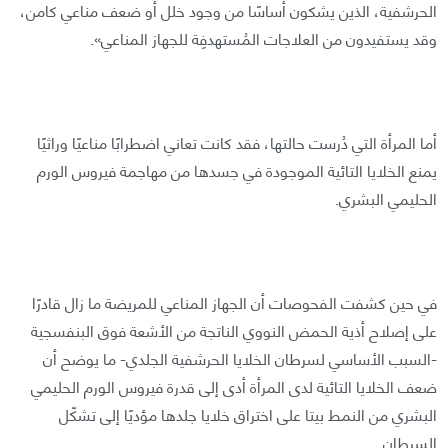
الحرشفية، الذين يشكون أساسًا من وجود خلل أو ضعف مناعي كامن،
وقد يستفيدون من العلاجات المُستهدفِة للجهاز المناعي».
أما المرأة التي دُرست حالتها، فقد كانت تعاني اضطرابًا مناعيًا وراثيًا
يمنع الخلايا التائية الموجودة في جسدها من مهاجمة فيروس الورم
الحليمي البشري.
في حين كشفت الفحوصات أن الجهاز المناعي للمريضة ما زال قادرًا
على إصلاح أذية الحمض النووي الناتجة من الأشعة فوق البنفسجية
-السبب الأساسي لسرطان الخلايا الحرشفية الجلدي- ما يوضح أن
ضعف الخلايا التائية لدى المرأة أدى إلى قدرة فيروس الورم الحليمي
البشري من النمط بيتا على اختراق خلايا جلدها مؤديًا إلى تشكّل
السرطان.