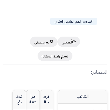
#
فيروس الورم الحليمي البشري
أعجبني
لم يعجبني
نسخ رابط المقالة
المصادر
:
الكاتب
ترج
مرا
تدق
مة
جعة
يق