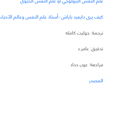
علم النفس البيولوجي أو علم النفس الحيوي
كيف يرى دايفيد باراش -أستاذ علم النفس وعالم الأحياء
ترجمة: جوليت كامله
تدقيق: عامر.د
مراجعة: عون حداد
المصدر