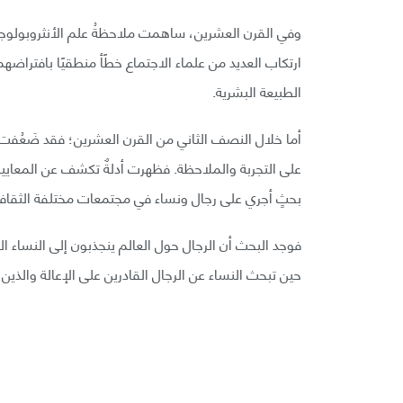
وفي القرن العشرين، ساهمت ملاحظةُ علم الأنثروبولوجيا 
ارتكاب العديد من علماء الاجتماع خطًأ منطقيًا بافتراضهم 
الطبيعة البشرية.
أما خلال النصف الثاني من القرن العشرين؛ فقد ضَعُفت 
على التجربة والملاحظة. فظهرت أدلةٌ تكشف عن المعايير 
بحثٍ أجري على رجال ونساء في مجتمعات مختلفة الثقاف
فوجد البحث أن الرجال حول العالم ينجذبون إلى النساء الل
حين تبحث النساء عن الرجال القادرين على الإعالة والذين غال