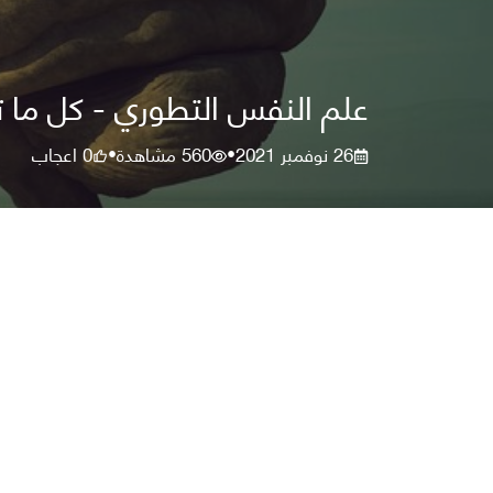
علم النفس التطوري - كل ما ت
26 نوفمبر 2021
560
مشاهدة
0
اعجاب
•
•