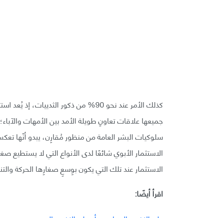
كذلك الأمر عند نحو 90% من ذكور الثدييات
جميعها علاقات تعاونٍ طويلة الأمد بين الأمهات والآباء؛ 
سلوكيات البشر العامة من منظور مُقارِن، يبدو أنّها تعكس
الاستثمار الأبوي شائعًا لدى الأنواع التي لا يستطيع صغا
الاستثمار عند تلك التي يكون بوِسعِ صغارِها الحركة والت
اقرأ أيضًا: