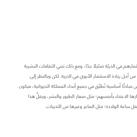
، إذ يُعد استثمارهم في الذريّة ضئيلًا جدًا، ومع ذلك تبني الثقافات البشرية
من أجل زيادة الاستثمار الأبوي في الذرية. لكن وبالنظر إلى
 مبادئًا أساسية تُطبَّق في جميع أنحاء المملكة الحيوانية، فيكون
رها الاعتناء بأنفسهم؛ مثل صغار الطيور والبشر، ويقلُّ هذا
نقل ساعة الولادة؛ مثل الماعز وغيرها من الثدييات.