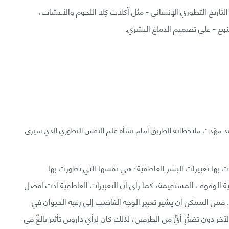
لتاريخ التطوري الإنساني - مثل آكلات كِلا اللحوم والأعشاب،
وع - على تصميم الدماغ البشري.
قد مهّدت ملاحظاته الطريق أمام نشأة علم النفس التطوري الذي سيرى
تي تطورت بها تعبيرات البشر العاطفية؛ هي نفسها التي تطورت بها
 الوقوف المستقيمة، كما رأى أن التعبيرات العاطفية أدت أفضل
حد. فمن الممكن أن يشير تعبير الوجه الغاضب إلى رغبة الحيوان في
ر دون تضرُّرِ أيٍّ من الطرفين، لذلك كان لرأي داروين تأثير بالغٌ في