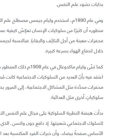
بدايات نشوء علم النفس.
وفي عام 1890م، استخدم وليام جيمس مصطلح 
منظوره أن كثيرًا من سلوكيات الإنسان تعكِسُ كيفية عمل 
محفزات معينة من أجل التكيّف والبقاء). فبالنسبة لج
خلال اندفاع الهواء بسرعة كبيرة.
كما تبنّى وليام ماكدوغ
اعتقد فيه بأنّ العديد من السلوكيات الاجتماعية كانت مُح
محفزات محدَّدة مثل المشاكل الاجتماعية، إلى المرور بح
سلوكياتٍ أخرى مثل العدائية.
بدأت هيمنة النظرية السلوكية على مجال علم النفس ا
للسلوك الاجتماعي شعبيتها. إذ دافع جون واتسن ـ الذي ن
الأساس صفحةً بيضاء، وأن خبرات الفرد المكتسبة بعد ا