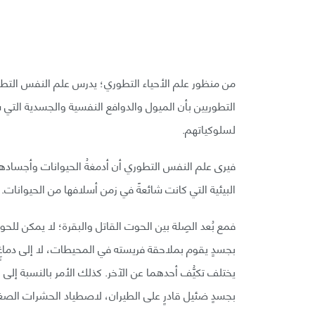
من منظور علم الأحياء التطوري؛ يدرس علم النفس التط
التطوريين بأن الميول والدوافع النفسية والجسدية التي 
لسلوكياتهم.
فيرى علم النفس التطوري أن أدمغةُ الحيوانات وأجسادها 
البيئية التي كانت شائعةً في زمن أسلافها من الحيوانات.
فمع بُعد الصِلة بين الحوت القاتل والبقرة؛ لا يمكن للحوت
بجسدٍ يقوم بملاحقة فريسته في المحيطات، لا إلى دماغ
يختلف تكيُّف أحدهما عن الآخر. كذلك الأمر بالنسبة إلى ح
بجسدٍ ضئيل قادرٍ على الطيران، لاصطياد الحشرات الصغير