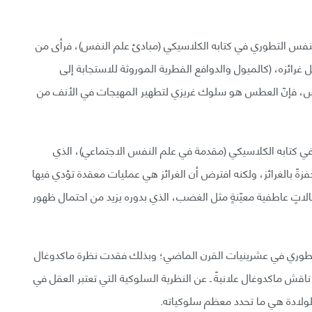
علم النفس التطوري في كتابه الكلاسيكي (مبادئ علم النفس)، فرأى من
غرائزه، (كالميول والدوافع الفطرية الموروثة للاستجابة إلى
يمس، فإنّ العطس هو سلوك غريزي لتطهير المهيجات في الأنف من
ال في عام 1908م ذلك المنظور في كتابه الكلاسيكي (مقدمة في علم النفس الاجتماعي)، الذي
فزةً بالغرائز، ولكنه افترض أن الغرائز هي عمليات معقدة تؤدي فيها
الاتٍ عاطفية معيّنةٍ مثل الغضب، الذي بدوره يزيد من احتمال ظهور
لتطوري في عشرينيات القرن الماضي؛ وبذلك فقدت نظرة ماكدوغال
اقش ماكدوغال علانيةً ـ عن النظرية السلوكية التي تعتبر العقل في
لولادة هي ما تحدد معظم سلوكياته.