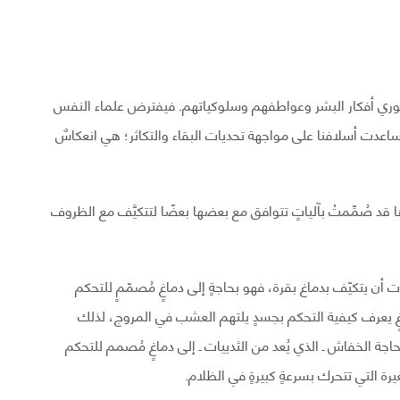
وري أفكار البشر وعواطفهم وسلوكياتهم. فيفترض علماء النفس
ساعدت أسلافنا على مواجهة تحديات البقاء والتكاثر؛ هي انعكاسٌ
قد صُمِّمتْ بآلياتٍ تتوافق مع بعضها بعضًا لتتكيَّف مع الظروف
 أن يتكيّف بدماغ بقرة، فهو بحاجةٍ إلى دماغٍ مُصمّمٍ للتحكم
ٍ يعرف كيفية التحكم بجسدٍ يلتهم العشب في المروج، لذلك
اجة الخفاش ـ الذي يُعد من الثدييات ـ إلى دماغٍ مُصمم للتحكم
ة التي تتحرك بسرعةٍ كبيرةٍ في الظلام.