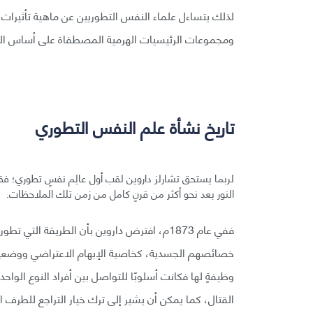
لذلك يتساءل علماء النفس التطوريين عن ماهية تأثيرات ا
ومجموعات الرئيسيات الهرمية المصطفاة على أساس الن
تاريخ نشأة علم النفس التطوري
لربما يستحق تشارلز داروين لقب أول عالِم نفسٍ تطوري؛ ف
النور بعد نحو أكثر من قرنٍ كامل من زمن تلك الملاحظات.
ففي عام 1873م، افترض داروين بأن الطريقة ال
خصائصهم الجسدية، كخاصية الإبهام الاعتراضي ووضعية
وظيفةٍ لها فكانت أسلوبًا للتواصل بين أفراد النوع الوا
القتال، كما يمكن أن يشير إلى ترك خيار التراجع للطرف الآخ