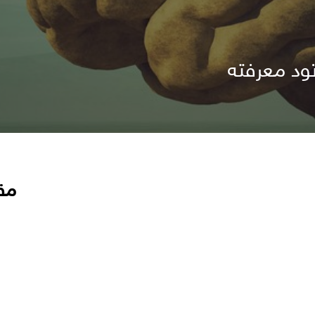
ود معرفته
مق