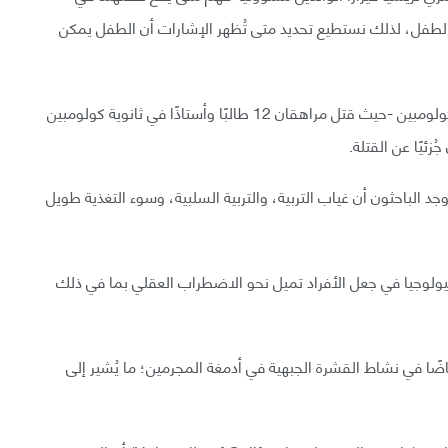
 الطفل، لذلك نستطيع تحديد متى تُظهر الإشارات أن الطفل يمكن
وأشارت الدراسة التي أُجريت على حادثة إطلاق النار في كولومبين -حيث قتل مراهقان 12 طالبًا وأستاذًا في ثانوية كولومبين
زئيًا عن القتلة.
وجد الباحثون أن غياب التربية، والتربية السلبية، وسوء التغذية طويل
لبيولوجيا في جعل الأفراد تميل نحو الاضطراب العقلي بما في ذلك
انخفاضًا في نشاط القشرة الجبهية في أدمغة المجرمين؛ ما يُشير إلى