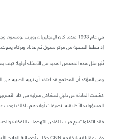
إذ خطفا الضحية من مركز تسوق ثم عذباه وتركاه يموت.
تُثير مثل هذه القصص العديد من الأسئلة أولها: كيف يم
ومن المؤكد أن المجتمع قد اعتقد أن تربية الصبية هي ا
كشفت الحادثة عن دليلٍ لمشاكل منزلية في كلا الأسرتي
المسؤولية الأخلاقية لتصرفات أولادهم، لذلك توجب على أ
فقد انتقلوا تسع مرات لتفادي التهجمات اللفظية والجسدي
وفي مقابلةٍ سابقة مع CNN حمّلت أخ