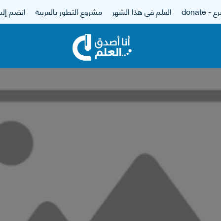
 - donate
العلم في هذا الشهر
مشروع التطور بالعربية
انضم إلين