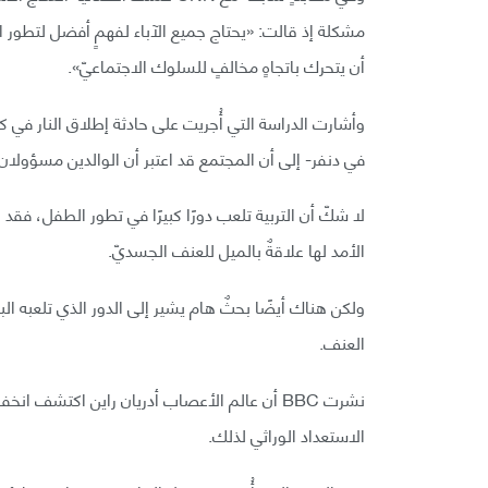
مشكلة إذ قالت: «يحتاج جميع الآباء لفهمٍ أفضل لتطور
أن يتحرك باتجاهٍ مخالفٍ للسلوك الاجتماعيّ».
في دنفر- إلى أن المجتمع قد اعتبر أن الوالدين مسؤولان جُ
لا شكّ أن التربية تلعب دورًا كبيرًا في تطور الطفل، فقد 
الأمد لها علاقةٌ بالميل للعنف الجسديّ.
ولكن هناك أيضًا بحثٌ هام يشير إلى الدور الذي تلعبه ا
العنف.
نشرت BBC أن عالم الأعصاب أدريان راين اكتشف 
الاستعداد الوراثي لذلك.