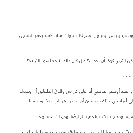
في عام 1993 عندما كان الإنجليزيان روبرت تومسون وجون فينابلز من ليفربول بعمر 10 سنوات قتلا طفلًا بعمر السنتين،
كن لشيءٍ كهذا أن يحدث؟ هل كان ذلك نتيجةً لسوء التربية؟
لسبب.
ن، فقد أوضح القاضي أنه على كل من والديّ الطفلين أن يتحملا
فراد من عائلة تومسون أن يتخذوا هوياتٍ جددًا ويتخفّوا.
ة، وقد واجهت عائلة فينابلز أيضًا تهديدات مشابهة.
صائية العلاج الأسريّ تريشيا فيرارا الوالدين مسؤولية فهم متى يقع طفلهما في