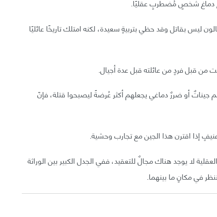
 دماغ شخصٍ مُضطربٍ عقليًا.
ن ليس بقاتل وقد حظي بتربيةٍ سعيدة، لكنه امتلك تاريخًا عائليًا
بت من قبل فردٍ من عائلته قبل عدة أجيال.
يناتٌ أو ضررٌ دماغي يجعلهم أكثر عُرضةً ليصبحوا قتلة، فإنّ
قلية لا يوجد هناك مجالٌ للتعقيد، ففي الجدل الكبير بين الوراثة
نظر في مكانٍ ما بينهما.