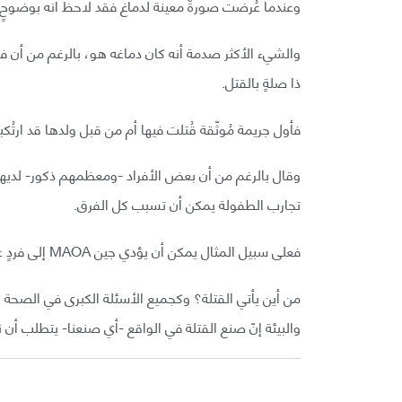
وعندما عُرضت صورةٌ معينةٌ لدماغ فقد لاحظ أنه بوضوحٍ
والشيء الأكثر صدمة أنه كان دماغه هو، بالرغم من أن فالو
ذا صلةٍ بالقتل.
فأول جريمة مُوثّقة قُتلت فيها أم من قبل ولدها قد ارتُك
وقال بالرغم من أن بعض الأفراد -ومعظمهم ذكور- لديهم ج
تجارب الطفولة يمكن أن تسبب كل الفرق.
فعلى سبيل المثال يمكن أن يؤدي جين MAOA إلى فردٍ عنيفٍ إذا اقترن هذا الجين مع تجارب وحشية.
من أين يأتي القتلة؟ وكجميع الأسئلة الكبرى في الصحة الع
والبيئة إنّ صنع القتلة في الواقع -أي صنعنا- يتطلب أن ن