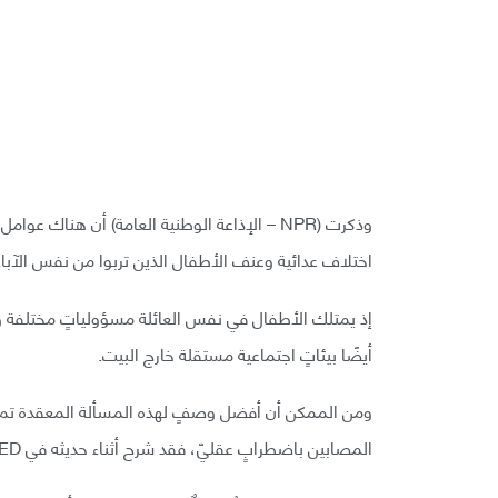
وذكرت (NPR – الإذاعة الوطنية العامة) أن ه
اختلاف عدائية وعنف الأطفال الذين تربوا من نفس الآباء
إذ يمتلك الأطفال في نفس العائلة مسؤولياتٍ مختلفة وا
أيضًا بيئاتٍ اجتماعية مستقلة خارج البيت.
ومن الممكن أن أفضل وصفٍ لهذه المسألة المعقدة تم 
المصابين باضطرابٍ عقليّ، فقد شرح أثناء حديثه في TED أن هناك تفاعلًا يحدث بين البيئة والجينات (الوراثة).