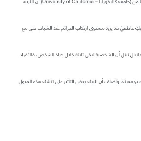
وجد البحث الذي أُجري من قبل إليزابيث كوفمان وزملائها من (جامعة كاليفورنيا – University of California) أن التربية
كٍ عاطفيّ قد يزيد مستوى ارتكاب الجرائم عند الشباب حتى مع
Ge في قناة TVO ادّعى الأستاذ دانيال نيتل أن الشخصية تبقى ثابتة خلال حياة الشخص، فالأفراد
ةٍ معينة، وأضاف أن للبيئة بعض التأثير على تنشئة هذه الميول