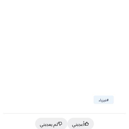
#
فيزياء
أعجبني
لم يعجبني