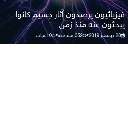
فيزيائيون يرصدون آثار جسيم كانوا
يبحثون عنه منذ زمن
28 ديسمبر 2019
352
مشاهدة
0
اعجاب
•
•