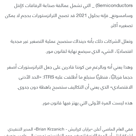
Semiconductors) _ التي تشمل عمالقة صناعة الرقاقات كإنتل
وسامسونغ_ فإنه بحلول 2021 قد تصبح الترانزستورات بحجم لا يمكن
تصغيره أكثر.
وتعلل الشركات ذلك بأنه حينذاك ستصبح عملية التصغير غير مجدية
اقتصاديًا، الشيء الذي سيضع نهاية لقانون مور.
وهذا يعني أنه وبالرغم من كوننا قادرين على جعل الترانزستورات أصغر
حجما فزيائيًّا، فنظريًّا سنبلغ ما أطلقت عليه ITRS: «الحد الأدنى
الاقتصادي» الذي يعني أن التكاليف ستصبح باهظة دون جدوى.
هذه ليست المرة الأولى التي يهتز فيها قانون مور.
ففي العام الماضي أعلن «برايان كرزانيش - Brian Krzanich» المدير التنفيذي
لشركة إنتل، أن المدة اللازمة لتصغير حجم الترانزستور تمددت إلى عامين ونصف