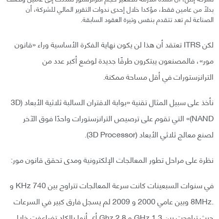
بدلًا من عامين فقط، مؤكدا خلال إحدى ندوات التقرير المالي للشركة، أن
الصناعة لم تعد تتقدم بنفس وتيرة العقود السابقة.
لكن ITRS تعتقد أن هذا لن يكون نهاية الفكرة الأساسية وراء «قانون
مور»، فالمصنعون يبتكرون طرقًا جديدة لوضع أكبر عدد من
الترانزستورات في أقل مساحة ممكنة.
نأخذ على سبيل المثال تقنية «بوابة الاقتران السالبة ثلاثية الأبعاد (3D
NAND)» التي تقوم على ترصيص الترانزستورات واحدًا فوق الآخر
لصنع معالج ثلاثي الأبعاد (3D Processor).
نظرة على مراحل تطور المعالجات الإلكترونية ومدى تحقق قانون مور:
في سنوات السبعينات كانت سرعة المعالجات تتراوح بين 740 KHz و
.8MHz وبين عامي 2000 و 2009 لم يسجل فارق كبير في السرعات
حيث تراوحت بين 1.3 GHz و 2.8 Ghz أي أنها بالكاد تضاعفت خلال