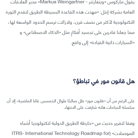
يقول ماركوس «وينغارتنر - Markus Weingartner» مدير العلاقات
العامة بشركة إنتل: «مهدت هذه القاعدة البسيطة الطريق لتقدم الثورة
التكنولوجية لأكثر من نصف قرن، ولازالت ترسم الحدود الواسعة لها،
مما جعلنا قادرين على تجسيد أفكارٍ مثل «الذكاء الاصطناعي» و
«السيارات ذاتية القيادة» إلى واقع.
هل قانون مور في تباطؤ؟
على الرغم من أن «قانون مور» ظل صالحًا طوال الخمسين عامًا الماضية، إلا أن
سلسلة النجاحات هاته شارفت على الانتهاء.
وفقا لتقرير حديث من «خارطة الطريق الدولية لتكنولوجيا أشباه
الموصلات» (ITRS- International Technology Roadmap for