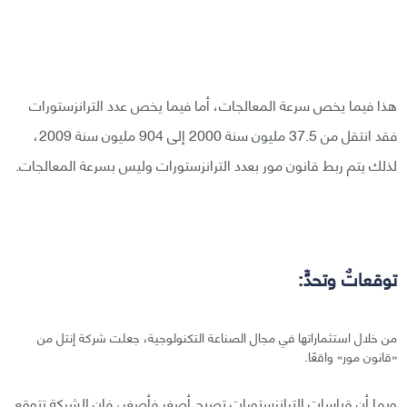
هذا فيما يخص سرعة المعالجات، أما فيما يخص عدد الترانزستورات
فقد انتقل من 37.5 مليون سنة 2000 إلى 904 مليون سنة 2009،
لذلك يتم ربط قانون مور بعدد الترانزستورات وليس بسرعة المعالجات.
توقعاتٌ وتحدٍّ:
من خلال استثماراتها في مجال الصناعة التكنولوجية، جعلت شركة إنتل من
«قانون مور» واقعًا.
وبما أن قياسات الترانزستورات تصبح أصغر فأصغر، فإن الشركة تتوقع