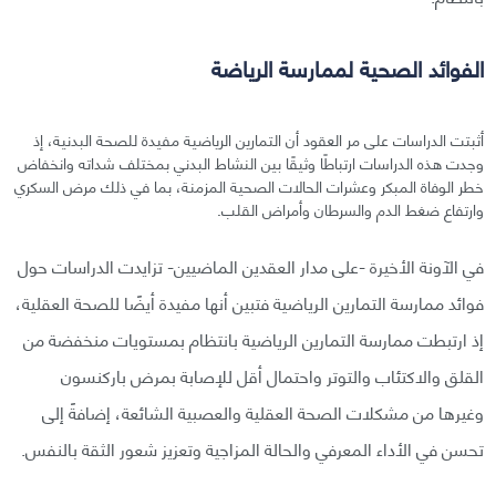
الفوائد الصحية لممارسة الرياضة
أثبتت الدراسات على مر العقود أن التمارين الرياضية مفيدة للصحة البدنية، إذ
وجدت هذه الدراسات ارتباطًا وثيقًا بين النشاط البدني بمختلف شداته وانخفاض
خطر الوفاة المبكر وعشرات الحالات الصحية المزمنة، بما في ذلك مرض السكري
وارتفاع ضغط الدم والسرطان وأمراض القلب.
في الآونة الأخيرة -على مدار العقدين الماضيين- تزايدت الدراسات حول
فوائد ممارسة التمارين الرياضية فتبين أنها مفيدة أيضًا للصحة العقلية،
إذ ارتبطت ممارسة التمارين الرياضية بانتظام بمستويات منخفضة من
القلق والاكتئاب والتوتر واحتمال أقل للإصابة بمرض باركنسون
وغيرها من مشكلات الصحة العقلية والعصبية الشائعة، إضافةً إلى
تحسن في الأداء المعرفي والحالة المزاجية وتعزيز شعور الثقة بالنفس.