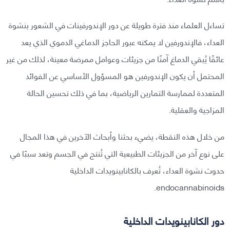
تساءل العلماء منذ فترة طويلة عن دور الإندورفينات في الشعور بنشوة
العداء، فالإندورفين لا يمكنه عبور الحاجز الدماغي الدموي الذي يعد
عائقًا يُبقي الدماغ آمنًا من جزيئات وعوامل ممرضة معينة، لذلك من غير
المحتمل أن يكون الإندورفين هو المسؤول الأساسي عن الفوائد
المتعددة لممارسة التمارين الرياضية، بما في ذلك تحسين الحالة
المزاجية والعقلية.
من خلال هذه النقطة، يضيء بحثنا وأبحاث الآخرين في هذا المجال
على نوع آخر من الجزيئات الطبيعية التي تُنتج في الجسم وتعد سببًا في
حدوث نشوة العداء، تُعرف بالكانابينويدات الداخلية
endocannabinoids.
دور الكانابينويدات الداخلية