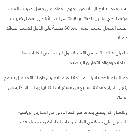
تشير هذه النتائج إلى أنه من المهم الحفاظ على معدل ضربات القلب
مرتفعًا، -أي ما بين 70% أو 80% من الحد الأقصى لمعدل ضربات
القلب المعدل حسب العمر- مدة 30 دقيقةً على الأقل لكسب الفوائد
كاملةً.
ما يزال هناك الكثير من الأسئلة حول الروابط بين الكانابينويدات
الداخلية وفوائد التمارين الرياضية.
فمثلًا، لم نلحظ تأثيرات ملائمة لنظام التمارين طويلة الأمد مثل برنامج
ركوب الدراجة مدة 6 أسابيع في مستويات الكانابينويدات الداخلية في
الراحة.
وبالمثل، لم يتضح بعد ما هو الحد الأدنى من التمارين الرياضية
للحصول على دفقة من الكانابينويدات الداخلية ومدة بقاء هذه
المركبات مرتفعة في الجسم بعد التمارين المجهدة.