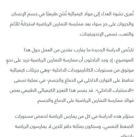
تُعزى نشوة العداء إلى مواد كيميائية تُنتَج طبيعيًا في جسم الإنسان
والحيوان على حدٍ سواء بعد ممارسة التمارين الرياضية استجابةً للألم
والتعب، تسمى الإندورفينات.
تلخّص الدراسة الجديدة ما يقارب عقدين من العمل حول هذا
الموضوع، إذ وجد الباحثون أن ممارسة التمارين الرياضية تزيد على نحوٍ
موثوق من مستويات الكانابينويدات الداخلية -وهي جزيئات كيميائية
تحافظ على التوازن الداخلي في الدماغ والجسم- في عملية تسمى
«الاستتباب الداخلي». قد يفسر هذا التعزيز الكيميائي الطبيعي بعض
فوائد ممارسة التمارين الرياضية على الدماغ والجسم.
ستؤثر هذه الدراسة في كل من يمارس الرياضة لخفض مستويات
الضغط النفسي، وستكون بمثابة حافز للذين لا يمارسون الرياضة
بانتظام.