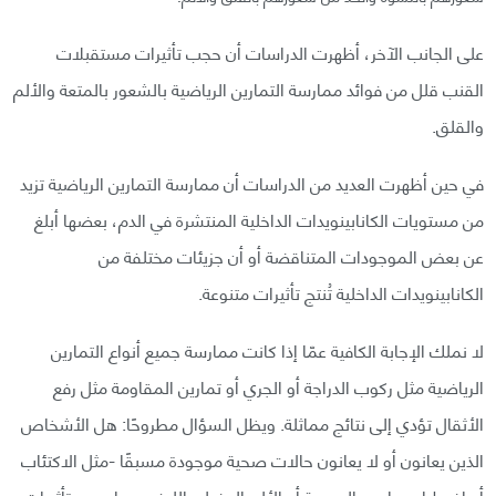
على الجانب الآخر، أظهرت الدراسات أن حجب تأثيرات مستقبلات
القنب قلل من فوائد ممارسة التمارين الرياضية بالشعور بالمتعة والألم
والقلق.
في حين أظهرت العديد من الدراسات أن ممارسة التمارين الرياضية تزيد
من مستويات الكانابينويدات الداخلية المنتشرة في الدم، بعضها أبلغ
عن بعض الموجودات المتناقضة أو أن جزيئات مختلفة من
الكانابينويدات الداخلية تُنتج تأثيرات متنوعة.
لا نملك الإجابة الكافية عمّا إذا كانت ممارسة جميع أنواع التمارين
الرياضية مثل ركوب الدراجة أو الجري أو تمارين المقاومة مثل رفع
الأثقال تؤدي إلى نتائج مماثلة. ويظل السؤال مطروحًا: هل الأشخاص
الذين يعانون أو لا يعانون حالات صحية موجودة مسبقًا -مثل الاكتئاب
أو اضطراب ما بعد الصدمة أو الألم العضلي الليفي- يواجهون تأثيرات