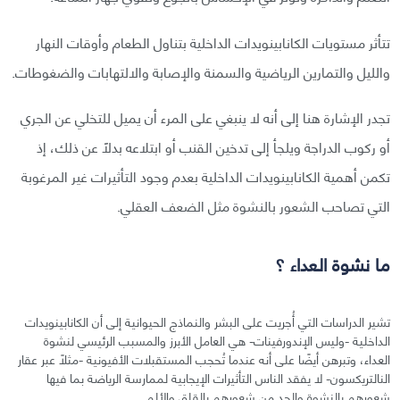
تتأثر مستويات الكانابينويدات الداخلية بتناول الطعام وأوقات النهار
والليل والتمارين الرياضية والسمنة والإصابة والالتهابات والضغوطات.
تجدر الإشارة هنا إلى أنه لا ينبغي على المرء أن يميل للتخلي عن الجري
أو ركوب الدراجة ويلجأ إلى تدخين القنب أو ابتلاعه بدلًا عن ذلك، إذ
تكمن أهمية الكانابينويدات الداخلية بعدم وجود التأثيرات غير المرغوبة
التي تصاحب الشعور بالنشوة مثل الضعف العقلي.
ما نشوة العداء ؟
تشير الدراسات التي أُجريت على البشر والنماذج الحيوانية إلى أن الكانابينويدات
الداخلية -وليس الإندورفينات- هي العامل الأبرز والمسبب الرئيسي لنشوة
العداء، وتبرهن أيضًا على أنه عندما تُحجب المستقبلات الأفيونية -مثلًا عبر عقار
النالتريكسون- لا يفقد الناس التأثيرات الإيجابية لممارسة الرياضة بما فيها
شعورهم بالنشوة والحد من شعورهم بالقلق والألم.