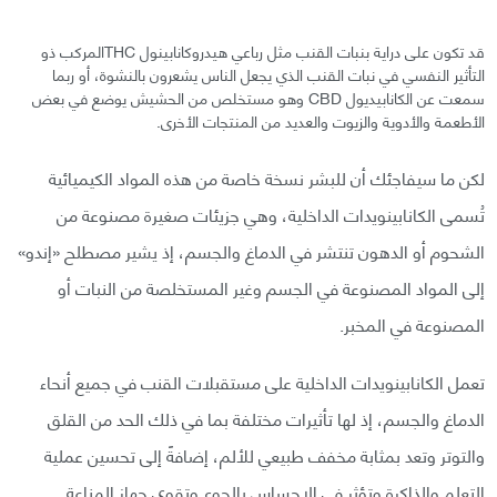
قد تكون على دراية بنبات القنب مثل رباعي هيدروكانابينول THCالمركب ذو
التأثير النفسي في نبات القنب الذي يجعل الناس يشعرون بالنشوة، أو ربما
سمعت عن الكانابيديول CBD وهو مستخلص من الحشيش يوضع في بعض
الأطعمة والأدوية والزيوت والعديد من المنتجات الأخرى.
لكن ما سيفاجئك أن للبشر نسخة خاصة من هذه المواد الكيميائية
تُسمى الكانابينويدات الداخلية، وهي جزيئات صغيرة مصنوعة من
الشحوم أو الدهون تنتشر في الدماغ والجسم، إذ يشير مصطلح «إندو»
إلى المواد المصنوعة في الجسم وغير المستخلصة من النبات أو
المصنوعة في المخبر.
تعمل الكانابينويدات الداخلية على مستقبلات القنب في جميع أنحاء
الدماغ والجسم، إذ لها تأثيرات مختلفة بما في ذلك الحد من القلق
والتوتر وتعد بمثابة مخفف طبيعي للألم، إضافةً إلى تحسين عملية
التعلم والذاكرة وتؤثر في الإحساس بالجوع وتقوي جهاز المناعة.