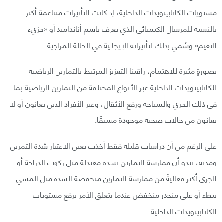
مستويات الكانابينويدات الداخلية، إذ كانت التأثيرات متناغمة أكثر
بالنسبة للمرسال الكيميائي الذي يعرف باسم أنانداميد أو «جزيء
النعيم» وسُمي بذلك لتأثيراته الإيجابية في الحالة المزاجية.
بصورةٍ مثيرة للاهتمام، راقبنا التعزيز المرتبط بالتمارين الرياضية
للكانابينويدات الداخلية عبر الأنواع المختلفة من التمارين الرياضية بما
في ذلك الجري والسباحة ورفع الأثقال، وعبر الأفراد الذين يعانون أو لا
يعانون من حالات صحية موجودة مسبقًا.
على الرغم من أن دراسات قليلة فقط أخذت بعين الاعتبار شدة التمرين
ومدته، يبدو أن ممارسة التمارين بشدة معتدلة مثل ركوب الدراجة أو
الجري أكثر فعاليةً من ممارسة التمارين منخفضة الشدة مثل المشي
ببطء أو على منحدر منخفض عندما يتعلق الأمر برفع مستويات
الكانابينويدات الداخلية.