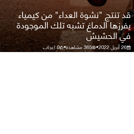
قد تنتج "نشوة العداء" من كيمياء
يفرزها الدماغ تشبه تلك الموجودة
في الحشيش
26 أبريل 2022
365
مشاهدة
0
اعجاب
•
•