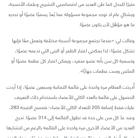
مثيرًا للجدل كما ظن العديد من اختصاصيي التشريح وعلماء الأنسجة،
وبشكلٍ عام لا توجد مجموعة مسؤولة عما يُعدّ رسميًا عضوًا أو تحديد
ما هو مؤهَّل لأن يكون عضوًا.
وقالت لي: «عندما تجتمع مجموعة أنسجة مختلفة وتعمل معًا فإنها
تشكل عضوًا؛ لذا يمكنني اعتبار الظفر أو البنى التي تدعمه عضوًا،
وتسمية كل سن بأنه عضو منفرد، ويمكن اعتبار كل عظمة عضوًا أو
المئتين وست عظمات جهازًا».
أُدرجَت العظام مرة واحدة على قائمة الثمانية وسبعين عضوًا، إذا أردت
الحصول على قائمة بالعدد الكلي للأعضاء باستخدام ذلك التعريف
عليك فقط إضافة 205 للتعداد الكلي للأعضاء؛ فتصبح النتيجة 283،
وعند عدّ كل سن على حدة قد تطول القائمة إلى 314 عضوًا. تدرج
العديد من الأعضاء الأخرى مرة واحدة على القائمة بالرغم من انتشارها
في كل أنحاء الجسم، مثلًا عند اعتبار كل رباط ووتر عضوًا سيزداد العدد