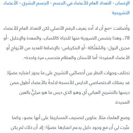
وأضافت: «مع أن لا أحد يعرف الرقم الأصلي لكن التعداد العام للأعضاء
78، وهذا يتضمن الضرورية منها للحياة كاللسان، والمعدة والإحليل -أو
مجرى البول- والمُعَثْكلة -أو البنكرياس- بالإضافة للعديد من الأزواج أو
الأعضاء المفردة؛ أما الأسنان والعظام فتحسب مرة واحدة».
تختلف وجهات النظر بين أخصائيي التشريح على ما يجوز اعتباره عضوًا.
قد يمتلك الاختصاصي الدارس للأنسجة لائحةً بالأعضاء أطول ممن
درسها بالتشريح العياني أي وهو الذي درس ما هو مرئيٌّ بالعين
المجردة.
وضع العلماء مثلًا عناوين لتصنيف المساريقا على أنها عضو، وكما
عبَّرت لي أن مع وجود دليل يدعم اعتبارها عضوًا؛ إلا أن ذلك لم يكن