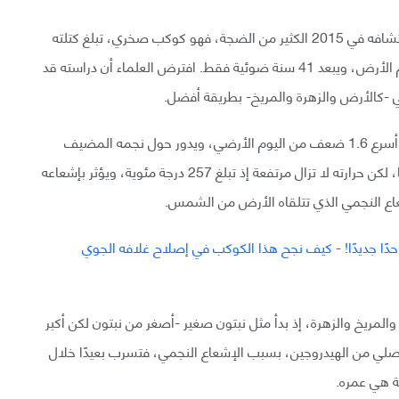
شكّل (GJ 1132 b) لغزًا للعلماء، إذ سبّب الإعلان عن اكتشافه في 2015 الكثير من الضجة، فهو كوكب صخري، تبلغ كتلته
1.66 ضعف كتلة الأرض، ويبلغ حجمه 1.16 ضعف حجم الأرض، ويبعد 41 سنة ضوئية فقط. افترض العلماء أن دراسته قد
-كالأرض والزهرة والمريخ- بطريقة أفضل.
لكن لهذا الكوكب اختلافات مهمة، فهو يدور حول نفسه أسرع 1.6 ضعف من اليوم الأرضي، ويدور حول نجمه المضيف
(GJ 1132)، وهو قزم أحمر أبرد من الشمس وأعتم منها، لكن حرارته لا تزال مرتفعة إذ تبلغ 257 درجة مئوية، ويؤثر بإشعاعه
ًا عن الأرض والمريخ والزهرة، إذ بدأ مثل نبتون صغير -أصغر من نبتون لكن أكبر
صلي من الهيدروجين، بسبب الإشعاع النجمي، فتسرب بعيدًا خلال