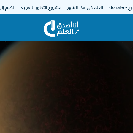
 - donate
العلم في هذا الشهر
مشروع التطور بالعربية
انضم إلين