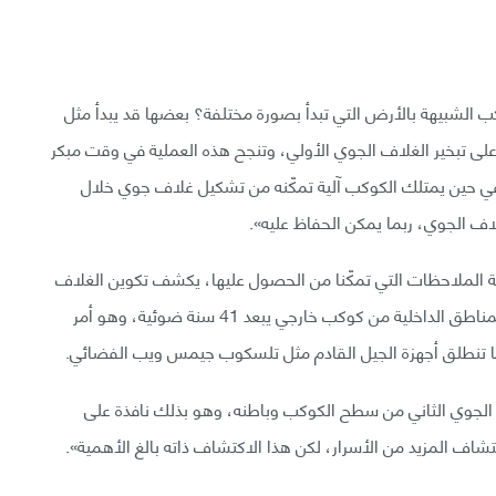
ب الشبيهة بالأرض التي تبدأ بصورة مختلفة؟ بعضها قد يبدأ مثل
ى تبخير الغلاف الجوي الأولي، وتنجح هذه العملية في وقت مبكر
 في حين يمتلك الكوكب آلية تمكّنه من تشكيل غلاف جوي خلال
ية الملاحظات التي تمكّنا من الحصول عليها، يكشف تكوين الغلاف
الجوي لكوكب (GJ 1132 b) العمليات الجيولوجية في المناطق الداخلية من كوكب خارجي يبعد 41 سنة ضوئية، وهو أمر
ندما تنطلق أجهزة الجيل القادم مثل تلسكوب جيمس ويب الفضائي.
ف الجوي الثاني من سطح الكوكب وباطنه، وهو بذلك نافذة على
كتشاف المزيد من الأسرار، لكن هذا الاكتشاف ذاته بالغ الأهمية».