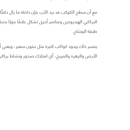
مع أن سطح الكوكب قد برد الآن، فإن داخله ما زال دافئً
البركاني الهيدروجين وعناصر أخرى تشكل غلافًا جويًا جديد
طبقة الوشاح.
يفسر ذلك وجود كواكب كثيرة مثل نبتون صغير، ويعني أن 
الأرض والزهرة والمريخ، أي امتلاك صخور ونشاط بركان