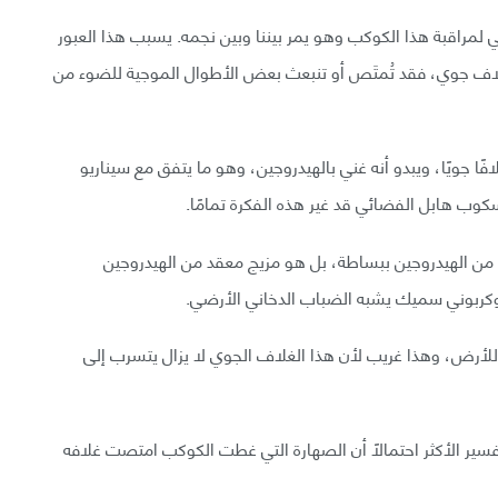
فلك التلسكوب (MPG/ESO) في تشيلي لمراقبة هذا الكوكب وهو يمر بيننا وبين نجمه. يسبب هذا العبور
 غلاف جوي، فقد تُمتَص أو تنبعث بعض الأطوال الموجية للضوء من
لسكوب، يمتلك (GJ 1132 b) بالفعل غلافًا جويًا، ويبدو أنه غني بالهيدروجين، وهو ما يتفق مع سيناريو
سكوب هابل الفضائي قد غير هذه الفكرة تمامًا.
من الهيدروجين ببساطة، بل هو مزيج معقد من الهيدروجين
روكربوني سميك يشبه الضباب الدخاني الأرضي.
رض، وهذا غريب لأن هذا الغلاف الجوي لا يزال يتسرب إلى
تفسير الأكثر احتمالًا أن الصهارة التي غطت الكوكب امتصت غلافه