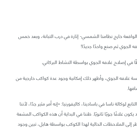
ب الخارجية -أي الواقعة خارج نظامنا الشمسي- إثارة في درب التبانة، وبعد خمس
ه الجوي ثم صنع واحدًا جديدًا!
ا في إصلاح غلافه الجوي بواسطة النشاط البركاني.
سة غلافه الجوي، وأظهر ذلك إمكانية وجود عدة كواكب خارجية من
فها.
ع لوكالة ناسا في باسادينا، كاليفورنيا: «إنه أمر مثير جدًا، لأننا
كون غلافًا جويًا ثانويًا. ظننا في البداية أن هذه الكواكب المشعة
نظر إلى الملاحظات الحالية لهذا الكوكب بواسطة هابل، تبين وجود