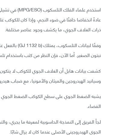
استخدم علماء ال
عادةً انخفاضا خافتًا في ضوء النجم، وإذا كان للكوكب
ذرات الغلاف الجوي، ما يكشف وجود عناصر مختلفة.
وفقًا لبيانات الت
نبتون الصغير. أما الآن، فإن النظر من كثب باستخدام تل
كشفت بيانات هابل أن الغلاف الجوي للكوكب لا يتكون 
وسيانيد الهيدروجين والميثان والأمونيا، مع ضباب هيد
يشبه الضغط الجوي على سطح الكوكب الضغط الجوي للأ
الفضاء.
لجأ الفريق إلى النمذجة الحاسوبية لمعرفة ما يجري، وال
الجوي الهيدروجيني الأصلي عندما كان لا يزال شابًا.