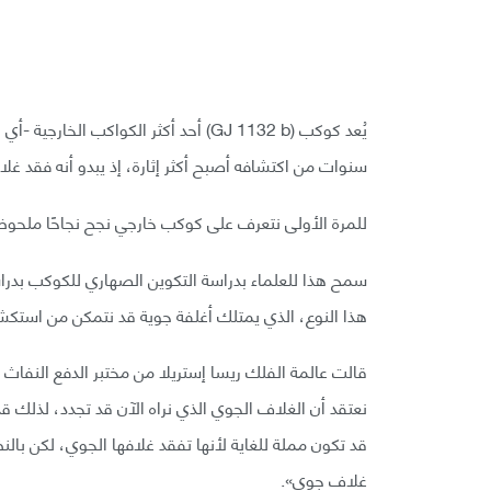
يُعد كوكب (GJ 1132 b) أحد أكثر الكواك
سنوات من اكتشافه أصبح أكثر إثارة، إذ يبدو أنه فقد غلاف
للمرة الأولى نتعرف على كوكب خارجي نجح نجاحًا ملحوظً
سمح هذا للعلماء بدراسة التكوين الصهاري للكوكب بدرا
هذا النوع، الذي يمتلك أغلفة جوية قد نتمكن من استكشا
قالت عالمة الفلك ريسا إستريلا من مختبر الدفع النفاث التاب
نعتقد أن الغلاف الجوي الذي نراه الآن قد تجدد، لذلك قد ي
قد تكون مملة للغاية لأنها تفقد غلافها الجوي، لكن بال
غلاف جوي».