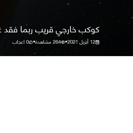
كوكب خارجي قريب ربما فقد غلا
12 أبريل 2021
264
مشاهدة
0
اعجاب
•
•