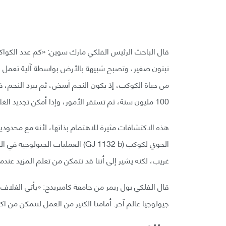
قال الباحث الرئيس الفلكي مارك سوين: «كم عدد الكواك
نبتون صغير، وتصبح شبيهة بالأرض بواسطة آلية تعمل عل
من حياة الكوكب، إذ يكون النجم أسخن، ثم يبرد النجم،
100 مليون سنة، ثم تستقر الأمور، وإذا أمكن تجديد الغلاف الجوي، ربما يمكن الحفاظ عليه».
هذه الاكتشافات مثيرة للاهتمام بذاتها، لأنه مع محدود
غريب، لكنه يشير إلى أننا قد نتمكن من تعلم المزيد ع
قال الفلكي بول ريمر من جامعة كامبريدج: «يأتي الغلا
جيولوجيا عالم آخر. أمامنا الكثير من العمل لنتمكن من ا