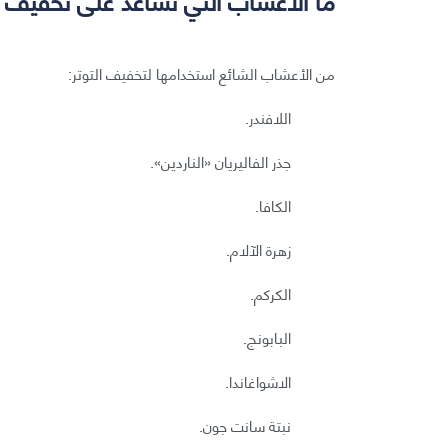
من الأعشاب الشائع استخدامها لتخفيف التوتر:
اللافندر.
جذر الفاليريان «الناردين».
الكافا.
زهرة الآلام.
الكركم.
البابونج.
الاشواغاندا.
نبتة سانت جون.