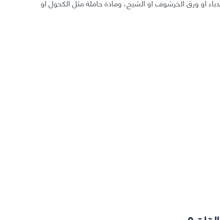
باء أو ورق الخرشوف أو الشيح، ومادة حاملة مثل الكحول أو
القلق؟