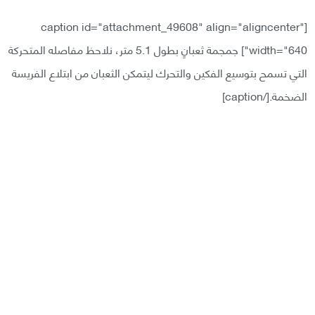
[caption id="attachment_49608" align="aligncenter"
width="640"]
جمجمة ثعبانٍ بطول 5.1 متر، نلاحظ مفاصله المتحركة
التي تسمح بتوسيع الفكين والتحرك ليتمكن الثعبان من ابتلاع الفريسة
الضخمة.[/caption]