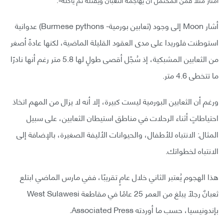
أشار Moon إلى وجود (ثعابين بورمية- Burmese pythons) عدوانية
استوطنت فلوريدا على مدى العقود القليلة الماضية، لكنها عادةً أصغر
من الثعابين المشبكية، إذ سُجّل أقصى طولٍ لها 5.8 متر رغم أنها نادرًا
ما تتخطى 4.6 متر.
ورغم أن الثعابين البورمية ليست كبيرة، إلا أنه لا يزال من المهم اتخاذ
احتياطاتٍ أثناء الرحلات في مناطق استيطان الثعابين، على سبيل
المثال: الانتباه للأطفال، والحيوانات الأليفة الصغيرة، بالإضافة إلى
الانتباه لخطواتك.
هذا الهجوم يُعتبر الثاني خلال عامٍ تقريبًا، ففي مارس الماضي ابتلع
ثعبانٌ رجلًا يبلغ من العمر 25 عامًا في مقاطعة West Sulawesi
بإندونيسيا، حسب ما أوردته Associated Press.