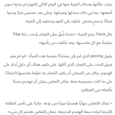
بحثت عائلتها وسكان القرية عنها في اليوم التالي لكنهم لم يجدوا سوى
أمتعتها، بما في ذلك صندلها ومنجلها، وعلى بعد خمسين مترًا وجدوا
ثعبانًا بجسمٍ منتفخ، قتلوه على الفور وحملوه إلى القرية.
قال Faris زعيم القرية: «عندما شُقّ بطن الثعبان وُجدت جثة Tiba
سليمةً مع كل ملابسها، وقد ابتُلعت من رأسها».
يقول pening الذي لم يكن مشاركًا بقضية هذه المرأة: «لو لم يعثر
فريق البحث على الثعبان الذي أكلها، فلن يكون هناك أي دليلٍ يُذكر على
الهجوم، وكان من الممكن أن يكون الثعبان قد تغوّط ملابسها (اعتمادًا
على ما كانت مصنوعة منه)، ولكن الثعابين يمكن أن تهضم جسدًا
بأكمله حتى العظام».
« تملك الثعابين جهازًا هضميًا فريدًا من نوعه، قادرًا على تأمين الطاقة
اللازمة لزيادة سعة الهضم التخزينية، يمكن للثعابين هضم كل شيء».