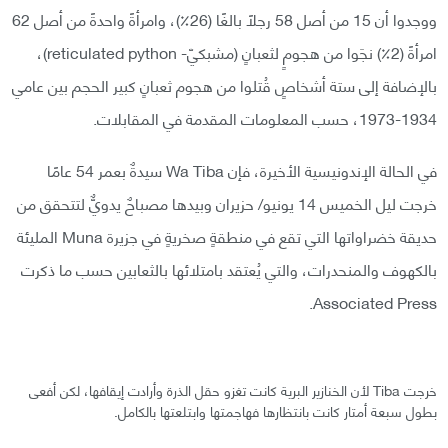
ووجدوا أن 15 من أصل 58 رجلًا بالغًا (26٪؜)، وامرأةً واحدةً من أصل 62
امرأةً (2٪؜) نجَوا من هجومٍ لثعبانٍ (مشبكيّ- reticulated python)،
بالإضافة إلى ستة أشخاصٍ قُتلوا من هجوم ثعبانٍ كبير الحجم بين عامي
1934-1973، حسب المعلومات المقدمة في المقابلات.
في الحالة الإندونيسية الأخيرة، فإن Wa Tiba سيدةٌ بعمر 54 عامًا
خرجت ليل الخميس 14 يونيو/ حزيران وبيدها مصباحٌ يدويٌّ لتتحقق من
حديقة خضراواتها التي تقع في منطقةٍ صخريةٍ في جزيرة Muna المليئة
بالكهوف والمنحدرات، والتي يُعتقد بامتلائها بالثعابين حسب ما ذكرت
Associated Press.
خرجت Tiba لأن الخنازير البرية كانت تغزو حقل الذرة وأرادت إيقافها، لكن أفعى
بطول سبعة أمتار كانت بانتظارها فهاجمتها وابتلعتها بالكامل.