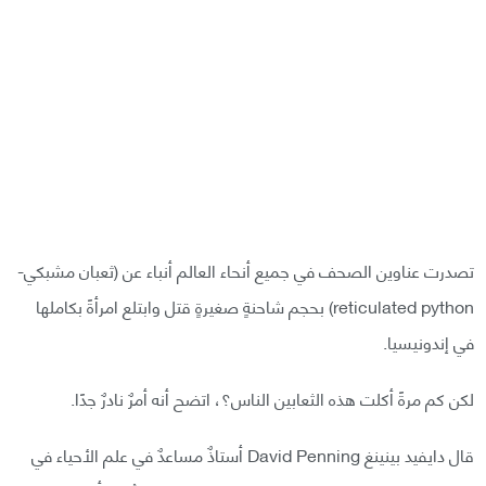
تصدرت عناوين الصحف في جميع أنحاء العالم أنباء عن (ثعبان مشبكي-
reticulated python) بحجم شاحنةٍ صغيرةٍ قتل وابتلع امرأةً بكاملها
في إندونيسيا.
لكن كم مرةً أكلت هذه الثعابين الناس؟، اتضح أنه أمرٌ نادرٌ جدًا.
قال دايفيد بينينغ David Penning أستاذٌ مساعدٌ في علم الأحياء في