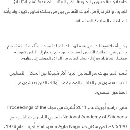
جامعة ولاية ميزوري الجنوبية: «في البيئات الطبيعية يُعتبر أمرًا نادرًا
للغاية، وأكثر ندرةً من أذيات الأفاعي بين من يملك ثعابين كبيرة ولا يأخذ
احتياطات السلامة المناسبة».
وقال أيضًا: «مع ذلك، فإن هذه الهجمات القاتلة ليست شيئًا جديدًا ولم يُسمع
به من قبل، فحالات الثعابين العملاقة البرية التي تنظر إلى الناس كفريسةٍ
محتملةٍ قد تزداد مع إزالة البشر المزيد من البراري لتحويلها إلى مزارع».
تُعتبر المواجهات مع الثعابين البرية أكثر شيوعًا بين السكان الأصليين
الذين يعيشون في الغابات المطيرة من أولئك الذين يعيشون في
المناطق الحضرية.
ففي دراسةٍ أُجريت عام 2011 نُشرت في مجلة Proceedings of the
National Academy of Sciences، فحص الباحثون مقابلاتٍ مع
120 شخصًا من سكان Philippine Agta Negritos أُجريت عام 1976،