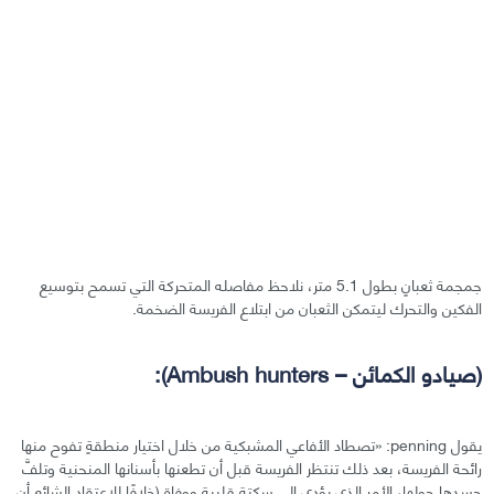
جمجمة ثعبانٍ بطول 5.1 متر، نلاحظ مفاصله المتحركة التي تسمح بتوسيع
الفكين والتحرك ليتمكن الثعبان من ابتلاع الفريسة الضخمة.
(صيادو الكمائن – Ambush hunters):
يقول penning: «تصطاد الأفاعي المشبكية من خلال اختيار منطقةٍ تفوح منها
رائحة الفريسة، بعد ذلك تنتظر الفريسة قبل أن تطعنها بأسنانها المنحنية وتلفَّ
جسدها حولها، الأمر الذي يؤدي إلى سكتةٍ قلبيةٍ ووفاة (خلافًا للاعتقاد الشائع أن