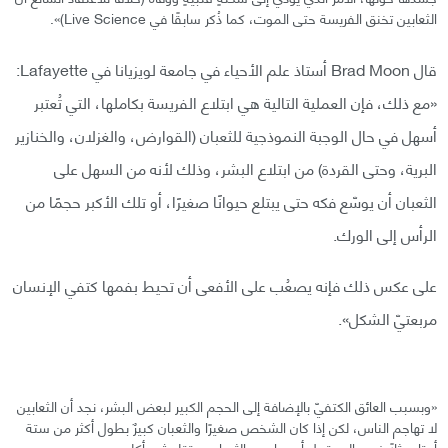
الثعابين تخنق الفريسة حتى الموت، كما ذُكر سابقًا في Live Science)».
قال Brad Moon أستاذ علم الأحياء في جامعة لويزيانا في Lafayette:
«مع ذلك، فإن العملية التالية هي ابتلاع الفريسة بكاملها، التي تُعتبر
أسهل في حال الوجبة النموذجية للثعبان (القوارض، والغزلان، والخنازير
البرية، وحتى القردة) من ابتلاع البشر، وذلك لأنه من السهل على
الثعبان أن يوسّع فكه حتى يبتلع حيوانًا صغيرًا، أو تلك الأكبر حجمًا من
الرأس إلى الورك.
على عكس ذلك فإنه يصعُب على الأفعى أن تحيط بفمها كتفي الإنسان
مربعتيّ الشكل».
«وبسبب العائق الكتفيّ بالإضافة إلى الحجم الكبير لبعض البشر، نجد أن الثعابين
لا تهاجم الناس، لكن إذا كان الشخص صغيرًا والثعبان كبيرٌ بطول أكثر من ستة
أمتار مثلًا فمن المحتمل أن يهاجمه الثعبان ويقتله ثم يأكله».