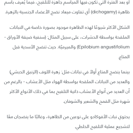
أو بعد الفترة التي تكون فيها المياسم جاهزة للتلقيح، فيما يُعرف باسم
ظاهرة (dichogamy) أي تفاوت ميعاد نضج الأعضاء الجنسية بالزهرة.
الشكل الأكثر شيوعًا لهذه الظاهرة موجود بصورة خاصة في النباتات
الملقحة بواسطة الحشرات، على سبيل المثال: (سنفية ضيقة الأوراق -
Epilobium angustifolium) والميرميّة. حيث تنضج الأسدية قبل
المتاع.
بينما ينضج المتاع أولًا في نباتات مثل: زهرة اللوف (الزنبق الحبشي)
والعديد من النباتات الملقحة بواسطة الهواء مثل الأعشاب - بالرغم من
أن العديد من أنواع الأعشاب ذاتية التلقيح بما في ذلك الأنواع الأكثر
شهرة مثل القمح والشعير والشوفان.
يحتوي نبات الأفوكادو على نوعين من الظاهرة، وغالبًا ما ينضجان معًا
لتشجيع عملية التلقيح الخلطي.