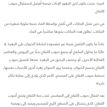
كبيرة، بحيث يكون لدى الزهور الإناث فرصة أفضل لاستقبال حبوب
اللقاح.
في حين تمثل النباتات التي تُلقح بواسطة الماء نسبة مئوية صغيرة من
النباتات. تطلق هذه النباتات بذورها مباشرةً في الماء.
عادةً ما يكون التلقيح نتيجة غير مقصودة لنشاط الحيوان على الزهرة. إذ
غالبًا ما يتناول الملقح أو يجمع حبوب اللقاح بحثًا عن البروتين والعناصر
الغذائية الأخرى، أو يرتشف الرحيق من الزهرة. عندها تلتصق حبوب
اللقاح بجسم الحيوان. وعندما يزور الحيوان زهرة أخرى للأسباب نفسها،
تسقط حبوب اللقاح على الميسم، الأمر الذي يؤدي إلى عملية تكاثر
ناجحة.
بعد انتقال حبوب اللقاح إلى المياسم، تنبت حبة اللقاح وتنتج أنبوب
اللقاح، الذي يتشكل على السطح اللزج للميسم ويمتد إلى بويضة