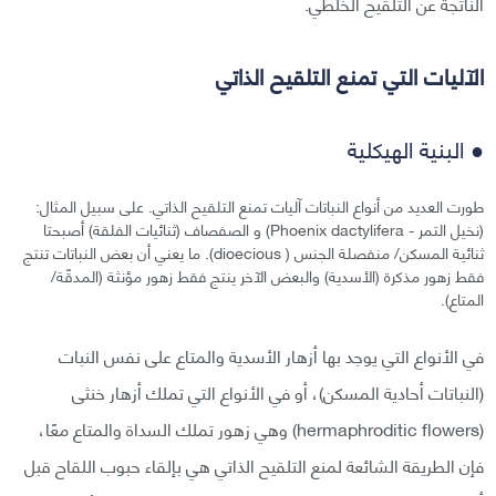
الناتجة عن التلقيح الخلطي.
الآليات التي تمنع التلقيح الذاتي
● البنية الهيكلية
طورت العديد من أنواع النباتات آليات تمنع التلقيح الذاتي. على سبيل المثال:
(نخيل التمر - Phoenix dactylifera) و الصفصاف (ثنائيات الفلقة) أصبحتا
ثنائية المسكن/ منفصلة الجنس ( dioecious). ما يعني أن بعض النباتات تنتج
فقط زهور مذكرة (الأسدية) والبعض الآخر ينتج فقط زهور مؤنثة (المدقّة/
المتاع).
في الأنواع التي يوجد بها أزهار الأسدية والمتاع على نفس النبات
(النباتات أحادية المسكن)، أو في الأنواع التي تملك أزهار خنثى
(hermaphroditic flowers) وهي زهور تملك السداة والمتاع معًا،
فإن الطريقة الشائعة لمنع التلقيح الذاتي هي بإلقاء حبوب اللقاح قبل