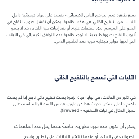
تمنع ظاهرة عدم التوافق الذاتي الكيميائي - تعتمد على مواد كيميائية داخل
النبات- من التلقيح الذاتي. في هذه الظاهرة، يمكن أن تفشل حبوب اللقاح في
النمو على الميسم الذي سقطت عليه. أو بعد إنبات حبة اللقاح، قد لا ينمو
أنبوب اللقاح بصورة طبيعية. لا توجد ظاهرة عدم التوافق الكيميائي في النباتات
التي لديها حواجز هيكلية قوية ضد التلقيح الذاتي.
الآليات التي تسمح بالتلقيح الذاتي
في كثير من الحالات، في نهاية حياة الزهرة يحدث تلقيح ذاتي ناجح إذا لم يحدث
تلقيح خلطي. يمكن حدوث هذا عن طريق تقويس الأسدية والمياسم، على
سبيل المثال في نبات (السنفية - fireweed).
يمكن أن تكون هذه ميزة تطورية، خاصةً عندما يقل عدد الملقحات
الحيوانية في البيئة، أو عندما تنتشر النباتات على نطاق واسع.