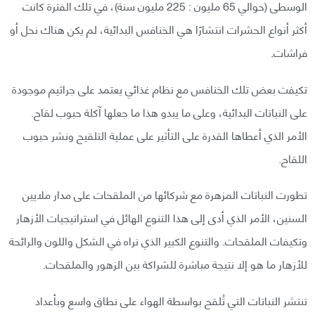
الوسطى (حوالي 65 مليون : 225 مليون سنة)، في تلك الفترة كانت
أكثر أنواع الحشرات انتشارًا هي الخنافس البدائية، لم يكن هناك نحل أو
فراشات.
تكيفت بعض تلك الخنافس مع نظام غذائي يعتمد على جراثيم موجودة
على النباتات البدائية، وعلى ما يبدو هذا ما جعلها آكلة حبوب لقاح.
الأمر الذي أعطاها القدرة على التأثير على عملية التلقيح ونشر حبوب
اللقاح.
تطورت النباتات المزهرة مع شركائها من الملقحات على مدار ملايين
السنين، الأمر الذي أدى إلى هذا التنوع الهائل في استراتيجيات الأزهار
وتكيفات الملقحات. والتنوع الكبير الذي نراه في الشكل واللون والرائحة
للأزهار ما هو إلا نتيجة مباشرة للشراكة بين الزهور والملقحات.
تنتشر النباتات التي تُلقح بواسطة الهواء على نطاق واسع وبأعداد