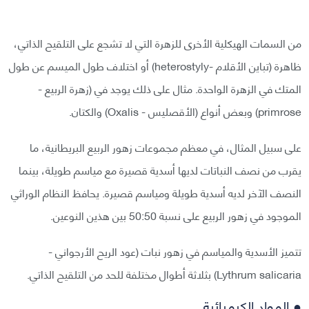
من السمات الهيكلية الأخرى للزهرة التي لا تشجع على التلقيح الذاتي،
ظاهرة (تباين الأقلام -heterostyly) أو اختلاف طول الميسم عن طول
المتك في الزهرة الواحدة. مثال على ذلك يوجد في (زهرة الربيع -
primrose) وبعض أنواع (الأقصليس - Oxalis) والكتان.
على سبيل المثال، في معظم مجموعات زهور الربيع البريطانية، ما
يقرب من نصف النباتات لديها أسدية قصيرة مع مياسم طويلة، بينما
النصف الآخر لديه أسدية طويلة ومياسم قصيرة. يحافظ النظام الوراثي
الموجود في زهور الربيع على نسبة 50:50 بين هذين النوعين.
تتميز الأسدية والمياسم في زهور نبات (عود الريح الأرجواني -
Lythrum salicaria) بثلاثة أطوال مختلفة للحد من التلقيح الذاتي.
● المواد الكيميائية