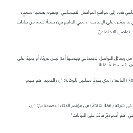
اصطناعيّ هذه إلى مواقع التواصل الاجتماعيّ، وتقوم بعملية مسحٍ،
ا تنشره على الإنترنت -، وفي الواقع فإن نسبةً كبيرةً من بيانات
لتواصل الاجتماعيّ.
 وسائل التواصل الاجتماعي وجمعها أمرًا ليس غريبًا، أو جديدًا على
لأمر مختلفًا قليلًا.
يقول (جوزيف غارتين - Joseph Gartin) عميدُ معهد (Kent) التابعة، الذي يُخرّجُ محللينَ للوكالة: "إن الجديد، هو حجم
ووفقًا لـ (كريس هورست - Chris Hurst) مدير العمليّات في شركة ( Stabilitas) في مؤتمر الذكاء الاصطناعيّ: "إن
يّ، هو أنموذجٌ قائمٌ على البيانات".