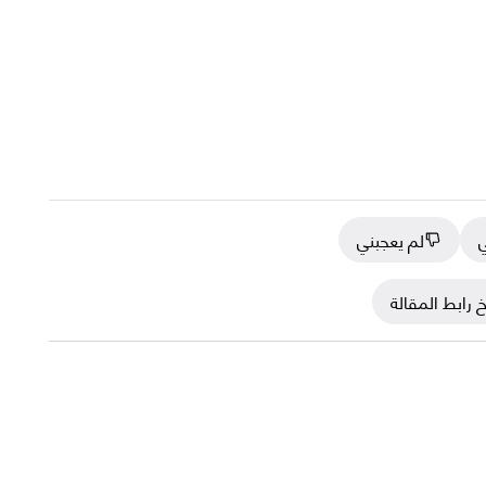
ي
لم يعجبني
 رابط المقالة