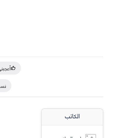
أعجبن
نسخ
الكاتب
رامي الحرك