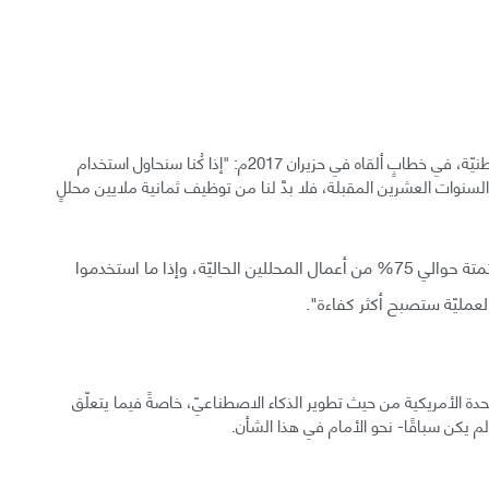
تبعًا لما قاله مدير وكالة الاستخبارات الجغرافية المكانيّة الوطنيّة، في خطابٍ ألقاه في حزيران 2017م: "إذا كُنا سنحاول استخدام
في السنوات العشرين المقبلة، فلا بدَّ لنا من توظيف ثمانية ملايين محللٍ
وتابع: "تهدف الوكالة إلى استخدام الذكاء الاصطناعيّ لأتمتة حوالي 75% من أعمال المحللين الحاليّة، وإذا ما استخدموا
العمليّة ستصبح أكثر كفاءة".
متّحدة الأمريكية من حيث تطوير الذكاء الاصطناعيّ، خاصةً فيما يتعلّق
ن لم يكن سباقًا- نحو الأمام في هذا الشأن.