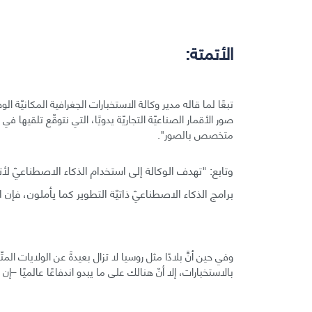
الأتمتة:
صور الأقمار الصناعيّة التجاريّة يدويًا، التي نتوقّع تلقيها 
متخصص بالصور".
برامج الذكاء الاصطناعيّ ذاتيّة التطوير كما يأملون، فإن 
وفي حين أنًّ بلادًا مثل روسيا لا تزال بعيدةً عن الولايات ال
بالاستخبارات، إلا أنّ هنالك على ما يبدو اندفاعًا عالميًا –إ