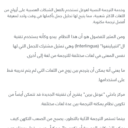
وخدمة الترجمة النصية لغوغل تستخدم بالفعل الشبكات العصبية على أزواج من
اللغات الأكثر شعبية، مما يتيح لها تحليل جمل بأكملها في وقت واحد لمعرفة
أفضل ترجمة مكتوبة.
ومن المثير للفضول هو أن هذا النظام يبدو وكأنه يستخدم تقنية
ال"انتيرلينغوا" (Interlingua) وهي تمثيل مشترك للجمل التي لها
نفس المعنى في لغات مختلفة للترجمة من لغة إلى أخرى.
ما يعني أنه يمكن أن يترجم بين زوج من اللغات التي لم يتم تدريبه قط
على استخدامها.
مركز باحثي "غوغل برين" يقترح أن تقنيته الجديدة قد تتمكن أيضاً من
تكوين نظام يمكنه الترجمة بين عدة لغات مختلفة.
بينما تستمر الترجمة الآلية بالتطور، يصبح من الصعب التكهن كيف
يمكن للشبكات العصبية أن تكون حلاً ممكناً، حسب قول بهدنان «من