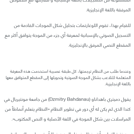
المرفقة باللغة الإنجليزية.
للقيام بهذا، تقوم اللوغارتمات بتحليل شكل الموجات القادمة من
التسجيل الصوتي بالإسبانية لمعرفة أي جزء من الموجة يتوافق أكثر مع
المقطع النصي المرفق بالإنجليزية.
وعندما طلب من النظام ترجمتها، كل طبقة عصبية استخدمت هذه المعرفة
المتعلمة للتلاعب بشكل الموجة الصوتية وتحويلها إلى المقطع المتوافق معها
باللغة الإنجليزية.
يقول دميتري باهداناو (Dzmitry Bahdanau) من جامعة مونتيريال في
كندا الذي لم يكن له أي دور في تطوير النظام «النظام يتعلم أنماطاً من
المراسلات بين شكل الموجة في اللغة الأصلية و النص المكتوب».
بعد فترة التعلم، أنتج نظام غوغل الجديد خطاباً مترجما من الإسبانية