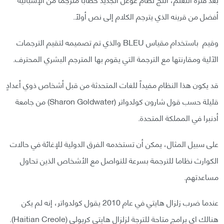
أفضل من قرينه الذي يترجم الكلام إلى نص أولاً.
وقيم باستخدام مقياس BLEU والذي تم تصميمه لتقيم الترجمات
الآلية ومقارنتها مع الترجمة التي يقوم بها المترجم البشري المحترف.
قد يكون هذا النظام مفيداً للغات المتحدثة من قبل أشخاص ذوي أعدادٍ
قليلة حسب قول شارون كولدواتر (Sharon Goldwater) من جامعة
أدنبرا في المملكة المتحدة.
على سبيل المثال، يمكن أن تستخدمه الفرق الدولية للإغائة في حالات
الكوارث نظاما للترجمة بسرعة للتواصل مع الأشخاص الذين تحاول
مساعدتهم.
عندما ضرب زلزال هايتي في عام 2010 يقول كولدواتر، إنه لم يكن
هنالك اي برامج متاحة للترجة لزلزال هايتي كريولي (Haitian Creole).