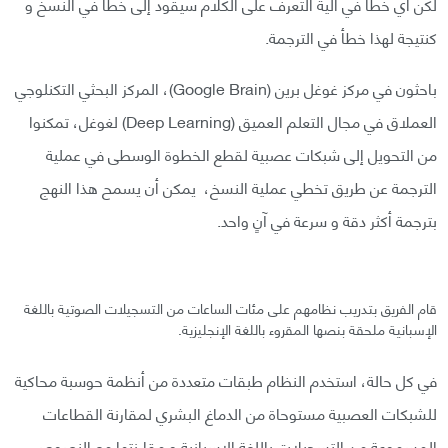
لكن اي خطأ في الية التعرف على الكلام سيقود إلى خطأ في النسخ و
كنتيجة لهذا خطأ في الترجمة.
باحثون في مركز غوغل برين (Google Brain)، المركز البحثي التكنلوجي
العملاق في مجال التعلم العميق (Deep Learning) لغوغل، تمكنوا
من التحويل إلى شبكات عصبية لقطع الخطوة الوسطى في عملية
الترجمة عن طريق تخطي عملية النسخ، يمكن أن يسمح هذا النهج
بترجمة أكثر دقة و سرعة في آنٍ واحد.
قام الفريق بتدريب نظامهم على مئات الساعات من التسجيلات الصوتية باللغة
الإسبانية ملحقة بنصها المقروء باللغة الإنجليزية.
في كل حالة، استخدم النظام طبقات متعددة من أنظمة حوسبة محاكية
للشبكات العصبية مستوحاة من الدماغ البشري لمقارنة القطاعات
المسموعة من التسجيلات باللغة الإسبانية و مقارنتها مع النصوص