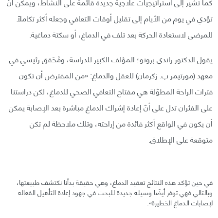
كما تُشير إلى استراتيجيات علاجية جديدة قائمة على النشاط، ويمكن أنْ
تؤدي في يوم من الأيام إلى تقليل أوقات التعافي وجعله أكثر تكاملًا
للمرضى لاستعادة الحركة بعد تلف في الدماغ، أو سكتة دماغية.
يقول الدكتور راندي برونو؛ المؤلف الكبير للدراسة، ومُحَقق رئيسي في
معهد (مورتيمر ب. زكرمان) للعقل والدماغ: «من المفترض أن تكون
فترات الراحة المطوّلة هي مفتاح التعافي الصحي للدماغ، لكن دراستنا
على الفئران تدل على أنّ إعادة إشراك الدماغ مباشرة بعد الإصابة يمكن
أن يكون في الواقع أكثر فائدة من إراحته، وتلك ملاحظة لم تكن
متوقعة على الإطلاق.
في حين تؤكد هذه النتائج تعقيد الدماغ، وهي حقيقة بدأنا نكتشف طبيعتها،
وبالتالي فهي توفر أيضًا وسيلة جديدة للبحث في جهود إعادة التأهيل الفعالة
لإصابات الدماغ الخطيرة».