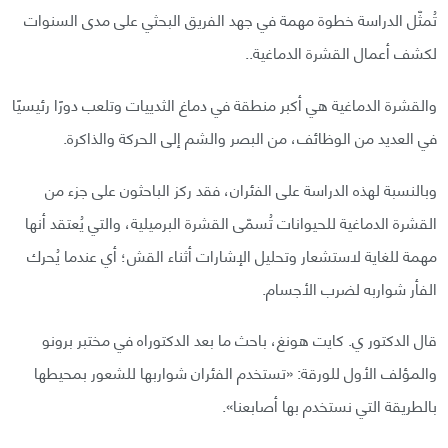
تُمثّل الدراسة خطوة مهمة في جهد الفريق البحثي على مدى السنوات
لكشف أعمال القشرة الدماغية..
والقشرة الدماغية هي أكبر منطقة في دماغ الثدييات وتلعب دورًا رئيسيًا
في العديد من الوظائف، من البصر والشم إلى الحركة والذاكرة.
وبالنسبة لهذه الدراسة على الفئران، فقد ركز الباحثون على جزء من
القشرة الدماغية للحيوانات تُسمّى القشرة البرميلية، والتي يُعتقد أنها
مهمة للغاية لاستشعار وتحليل الإشارات أثناء القش؛ أي عندما يُحرك
الفأر شواربه لضرب الأجسام.
قال الدكتور ي. كايت هونغ، باحث ما بعد الدكتوراه في مختبر برونو
والمؤلف الأول للورقة: «تستخدم الفئران شواربها للشعور بمحيطها
بالطريقة التي نستخدم بها أصابعنا».