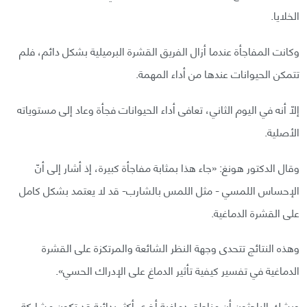
الخلايا.
وكانت المفاجأة عندما أزال الفريق القشرة البرميلية بشكل دائم، فلم
تتمكن الحيوانات عندها من أداء المهمة.
إلّا أنه في اليوم الثاني، تعافى أداء الحيوانات فجأة وعاد إلى مستوياته
الأصلية.
وقال الدكتور هونغ: «جاء هذا بمثابة مفاجأة كبيرة، إذ أشار إلى أنّ
الإحساس اللمسي - مثل اللمس بالشارب- قد لا يعتمد بشكل كامل
على القشرة الدماغية.
وهذه النتائج تتحدى وجهة النظر الشائعة والمرتكزة على القشرة
الدماغية في تفسير كيفية تأثير الدماغ على الإدراك الحسي».
ويشك الباحثون أن مناطق دماغية أخرى أكثر بدائية قد تكون مشاركة