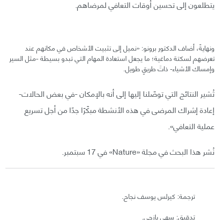
يتطلعون إلى تحسين أوقات التعافي لمرضاهم.
ونهايةً، أضاف الدكتور برونو: «نميل إلى تثبيت الأشخاص في مكانهم عند
تعرضهم لسكتة دماغية؛ ما يجعل استعادة المهام التي تبدو بسيطة -مثل السير
وإمساك الأشياء- ذاتَ طريقٍ طويل.
تُشير النتائج التي توصّلنا إليها إلى أنه بالإمكان -في بعض الحالات-
إعادة إشراك المرضى في هذه الأنشطة مبكّرًا جدًا من أجل تسريع
عملية التعافي».
نُشر هذا البحث في مجلة «Nature» في 17 سبتمبر.
ترجمة: كيرلس يوسف نجاح.
تدقيق: سهى يازجي.