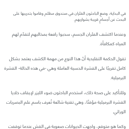
في البداية، وضع الباحثون الفئران في صندوق مظلم وقاموا بتدريبها على
البحث عن أجسامٍ قريبة بشواربهم.
وعندما اكتشف الفئران الجسم، سحبوا رافعة بمخالبهم لتقدّم لهم
المياه كمكافأة.
تقول الحكمة التقليدية أنّ هذا النوع من مهمة الكشف يعتمد بشكل
كامل تقريبًا على القشرة الحسية العاملة وهي -في هذه الحالة- القشرة
البرميلية.
وللتأكيد على صحة ذلك، استخدم الباحثون ضوء الليزر لإيقاف خلايا
القشرة البرميلية مؤقتًا، وهي تقنية شائعة تُعرف باسم علم البصريات
الوراثي.
وكما هو متوقع، واجهت الحيوانات صعوبة في القش عندما توقفت