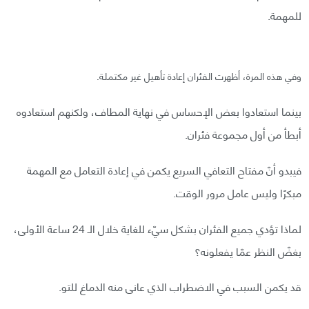
للمهمة.
وفي هذه المرة، أظهرت الفئران إعادة تأهيل غير مكتملة.
بينما استعادوا بعض الإحساس في نهاية المطاف، ولكنهم استعادوه
أبطأ من أول مجموعة فئران.
فيبدو أنّ مفتاح التعافي السريع يكمن في إعادة التعامل مع المهمة
مبكرًا وليس عامل مرور الوقت.
لماذا تؤدي جميع الفئران بشكل سيّء للغاية خلال الـ 24 ساعة الأولى،
بغضّ النظر عمّا يفعلونه؟
قد يكمن السبب في الاضطراب الذي عانى منه الدماغ للتو.