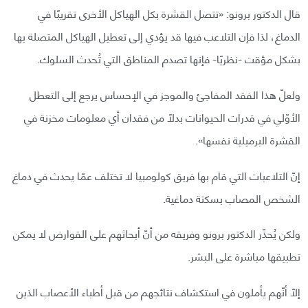
قال الدكتور برونو: «تتصل القشرة بكل الهياكل الأخرى تقريبًا في
الدماغ، لذا فإن التلاعب فيها قد يؤدي إلى تعطيل الهياكل المتصلة بها
بشكل مؤقت -نظريًا- فإنها تصدم المناطق التي تُحدث السلوك.
ولعلّ هذا الفقد المفاجئ والموجز في الإحساس يرجع إلى التعطل
الأوّلي في قدرات الحيوانات بدلًا من فقدان أي معلومات مخزنة في
القشرة البرميلية نفسها».
إنّ التلاعبات التي قام بها فريق كولومبيا لا تختلف عمّا يحدث في دماغ
الشخص المصاب بسكتة دماغية.
ولكن يُحذّر الدكتور برونو وفريقه من أنّ أبحاثهم على القوارض لا يمكن
تطبيقها مباشرة على البشر.
إلّا أنّهم يأملون في استكشاف نتائجهم من قبل أطباء الأعصاب الذين