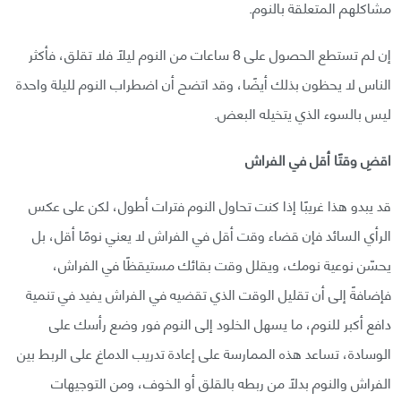
مشاكلهم المتعلقة بالنوم.
إن لم تستطع الحصول على 8 ساعات من النوم ليلًا فلا تقلق، فأكثر
الناس لا يحظون بذلك أيضًا، وقد اتضح أن اضطراب النوم لليلة واحدة
ليس بالسوء الذي يتخيله البعض.
اقضِ وقتًا أقل في الفراش
قد يبدو هذا غريبًا إذا كنت تحاول النوم فترات أطول، لكن على عكس
الرأي السائد فإن قضاء وقت أقل في الفراش لا يعني نومًا أقل، بل
يحسّن نوعية نومك، ويقلل وقت بقائك مستيقظًا في الفراش،
فإضافةً إلى أن تقليل الوقت الذي تقضيه في الفراش يفيد في تنمية
دافع أكبر للنوم، ما يسهل الخلود إلى النوم فور وضع رأسك على
الوسادة، تساعد هذه الممارسة على إعادة تدريب الدماغ على الربط بين
الفراش والنوم بدلًا من ربطه بالقلق أو الخوف، ومن التوجيهات