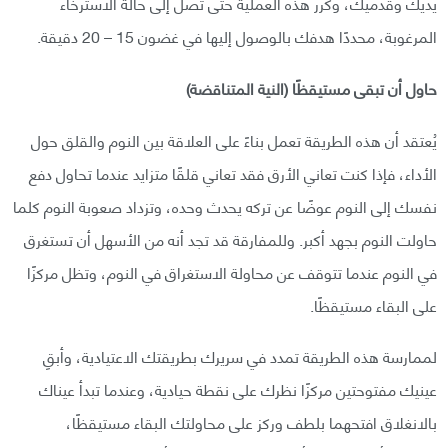
يديك وقدميك، وكرر هذه العملية حتى تصل إلى حالة الاسترخاء
المرغوبة، محددًا هدفك بالوصول إليها في غضون 15 – 20 دقيقة.
حاول أن تبقى مستيقظًا (النية المتناقضة)
يُعتقد أن هذه الطريقة تعمل بناءً على العلاقة بين النوم والقلق حول
الأداء، فإذا كنت تعاني الأرق فقد تعاني قلقًا متزايد عندما تحاول دفع
نفسك إلى النوم عوضًا عن تركه يحدث وحده، وتزداد صعوبة النوم كلما
حاولت النوم بجهد أكبر. وللمفارقة قد تجد أنه من الأسهل أن تستغرق
في النوم عندما تتوقف عن محاولة الاستغراق في النوم، وتظل مركزًا
على البقاء مستيقظًا.
لممارسة هذه الطريقة تمدد في سريرك بطريقتك الاعتيادية، وأبقِ
عينيك مفتوحتين مركزًا نظرك على نقطة حيادية، وعندما تبدأ عيناك
بالانغلاق افتحهما بلطف وركز على محاولتك البقاء مستيقظًا،