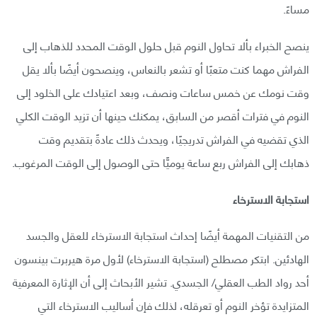
مساءً.
ينصح الخبراء بألا تحاول النوم قبل حلول الوقت المحدد للذهاب إلى
الفراش مهما كنت متعبًا أو تشعر بالنعاس، وينصحون أيضًا بألا يقل
وقت نومك عن خمس ساعات ونصف، وبعد اعتيادك على الخلود إلى
النوم في فترات أقصر من السابق، يمكنك حينها أن تزيد الوقت الكلي
الذي تقضيه في الفراش تدريجيًا، ويحدث ذلك عادةً بتقديم وقت
ذهابك إلى الفراش ربع ساعة يوميًّا حتى الوصول إلى الوقت المرغوب.
استجابة الاسترخاء
من التقنيات المهمة أيضًا إحداث استجابة الاسترخاء للعقل والجسد
الهادئين. ابتكر مصطلح (استجابة الاسترخاء) لأول مرة هيربرت بينسون
أحد رواد الطب العقلي/ الجسدي. تشير الأبحاث إلى أن الإثارة المعرفية
المتزايدة تؤخر النوم أو تعرقله، لذلك فإن أساليب الاسترخاء التي