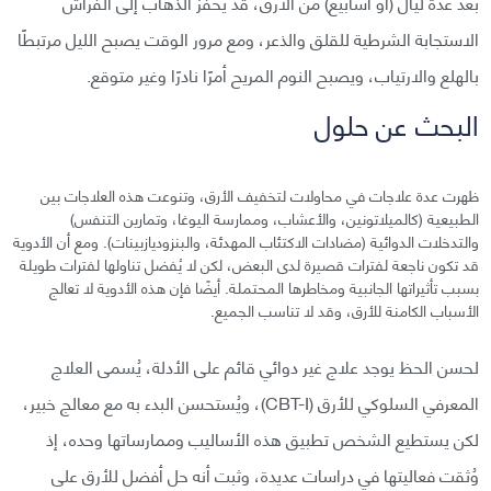
بعد عدة ليال (أو أسابيع) من الأرق، قد يحفز الذهاب إلى الفراش
الاستجابة الشرطية للقلق والذعر، ومع مرور الوقت يصبح الليل مرتبطًا
بالهلع والارتياب، ويصبح النوم المريح أمرًا نادرًا وغير متوقع.
البحث عن حلول
ظهرت عدة علاجات في محاولات لتخفيف الأرق، وتنوعت هذه العلاجات بين
الطبيعية (كالميلاتونين، والأعشاب، وممارسة اليوغا، وتمارين التنفس)
والتدخلات الدوائية (مضادات الاكتئاب المهدئة، والبنزوديازبينات). ومع أن الأدوية
قد تكون ناجعة لفترات قصيرة لدى البعض، لكن لا يُفضل تناولها لفترات طويلة
بسبب تأثيراتها الجانبية ومخاطرها المحتملة. أيضًا فإن هذه الأدوية لا تعالج
الأسباب الكامنة للأرق، وقد لا تناسب الجميع.
لحسن الحظ يوجد علاج غير دوائي قائم على الأدلة، يُسمى العلاج
المعرفي السلوكي للأرق (CBT-I)، ويُستحسن البدء به مع معالج خبير،
لكن يستطيع الشخص تطبيق هذه الأساليب وممارساتها وحده، إذ
وُثقت فعاليتها في دراسات عديدة، وثبت أنه حل أفضل للأرق على