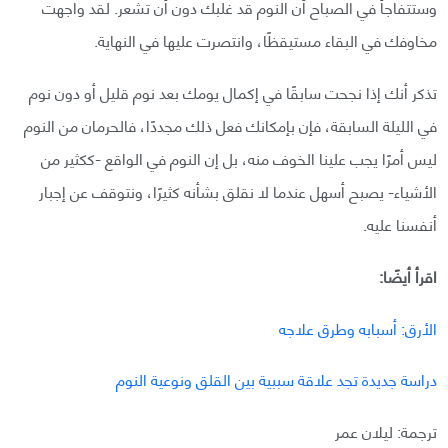
وستتفاجأ في الصباح أن النوم قد غلبك دون أن تشعر. لقد واجهت
مخاوفك في البقاء مستيقظًا، وانتصرت عليها في النهاية.
تذكر أنك إذا نجحت سابقًا في إكمال يومك بعد نوم قليل أو دون نوم
في الليلة السابقة، فإن بإمكانك فعل ذلك مجددًا، فالحرمان من النوم
ليس أمرًا يجب علينا الخوف منه، بل إن النوم في الواقع -ككثير من
الأشياء- يصبح أسهل عندما لا نقلق بشأنه كثيرًا، ونتوقف عن إجبار
أنفسنا عليه.
اقرأ أيضًا:
الأرق: أسبابه وطرق علاجه
دراسة جديدة تجد علاقة سببية بين القلق ونوعية النوم
ترجمة: ليلان عمر