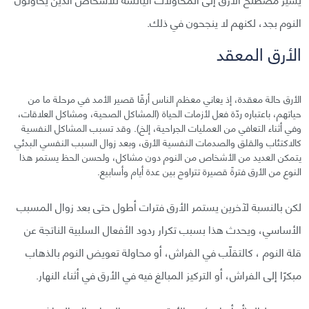
النوم بجد، لكنهم لا ينجحون في ذلك.
الأرق المعقد
الأرق حالة معقدة، إذ يعاني معظم الناس أرقًا قصير الأمد في مرحلة ما من
حياتهم، باعتباره ردّة فعل لأزمات الحياة (المشاكل الصحية، ومشاكل العلاقات،
وفي أثناء التعافي من العمليات الجراحية، إلخ). وقد تسبب المشاكل النفسية
كالاكتئاب والقلق والصدمات النفسية الأرق، وبعد زوال السبب النفسي البدئي
يتمكن العديد من الأشخاص من النوم دون مشاكل، ولحسن الحظ يستمر هذا
النوع من الأرق فترةً قصيرة تتراوح بين عدة أيام وأسابيع.
لكن بالنسبة لآخرين يستمر الأرق فترات أطول حتى بعد زوال المسبب
الأساسي، ويحدث هذا بسبب تكرار ردود الأفعال السلبية الناتجة عن
قلة النوم ، كالتقلّب في الفراش، أو محاولة تعويض النوم بالذهاب
مبكرًا إلى الفراش، أو التركيز المبالغ فيه في الأرق في أثناء النهار.