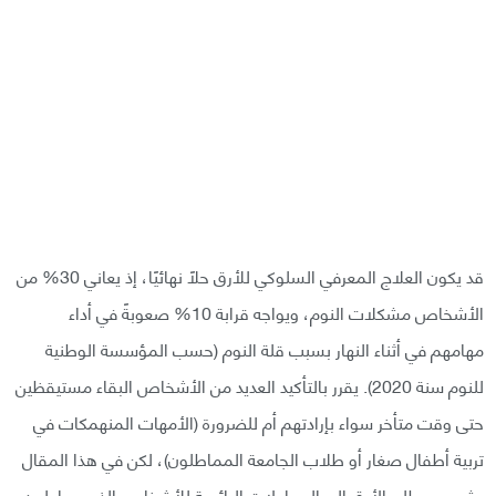
قد يكون العلاج المعرفي السلوكي للأرق حلًا نهائيًا، إذ يعاني 30% من
الأشخاص مشكلات النوم، ويواجه قرابة 10% صعوبةً في أداء
مهامهم في أثناء النهار بسبب قلة النوم (حسب المؤسسة الوطنية
للنوم سنة 2020). يقرر بالتأكيد العديد من الأشخاص البقاء مستيقظين
حتى وقت متأخر سواء بإرادتهم أم للضرورة (الأمهات المنهمكات في
تربية أطفال صغار أو طلاب الجامعة المماطلون)، لكن في هذا المقال
يشير مصطلح الأرق إلى المحاولات اليائسة للأشخاص الذين يحاولون